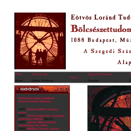
Hírek
Kiadványok
Egyetemi oktatás
T
Fórum
News
Online Products
Courses
C
Hálózati kritikai kiadások
Online Critical Editions
1998:
Balassi Bálint összes
verse
1998:
Adriai tengernek syrénája,
gróf Zrínyi Miklós
(demó)
1999:
József Attila minden
tanulmánya és cikke
1999:
Wathay Ferenc összes