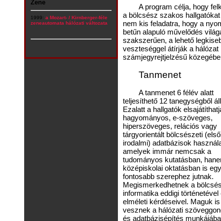
Zene
A program célja, hogy fel
a bölcsész szakos hallgatókat
1999:
a Mozart- / Kirnberger-féle
nem kis feladatra, hogy a nyom
zeneautomata hálózati változata
betűn alapuló művelődés világ
szakszerűen, a lehető legkise
veszteséggel átírják a hálózat
számjegyrejtjelzésű közegébe
Tanmenet
A tanmenet 6 félév alatt
teljesíthető 12 tanegységből áll
Ezalatt a hallgatók elsajátítha
hagyományos, e-szöveges,
hiperszöveges, relációs vagy
tárgyorientált bölcsészeti (els
irodalmi) adatbázisok használa
amelyek immár nemcsak a
tudományos kutatásban, han
középiskolai oktatásban is eg
fontosabb szerephez jutnak.
Megismerkedhetnek a bölcsés
informatika eddigi történetével
elméleti kérdéseivel. Maguk is
vesznek a hálózati szöveggo
és adatbázisépítés munkájában,