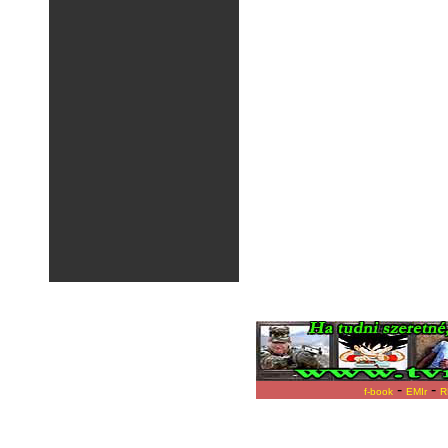
-
-
f-book
EMIr
R