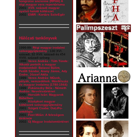
hongroise ancienne (RPHA) A
régi magyar vers repertóriuma
2001:
XVII. századi magyar
nyelvű halotti költészet
2002:
EMIR - Kortárs SzövEgér
Hálózati tankönyvek
1996-99:
Régi magyar irodalmi
szöveggyűjtemény
- 130 XVI.
századi, 32 XVII. századi és 454
XVIII. századi szöveg
1998:
Veres András - Tóth Tünde:
Alkotói portrék a magyar
irodalomból: Balassi Bálint,
Petőfi Sándor, Arany János, Ady
Endre, József Attila
1999:
Veres András: Művek,
pályák, nemzedékek. Másfélszáz
év magyar irodalma (1780-1944)
1999:
Pukánszky Béla - Németh
András: Neveléstörténet
2000:
Horváth Iván: Magyarok
Bábelben
2000:
Középkori magyar
költészeti szöveggyűjtemény
2001:
Szigeti Csaba: OuLiPo-
antológia
2001:
Füst Milán: A feleségem
története
2002:
Új Magyar Irodalomtörténet