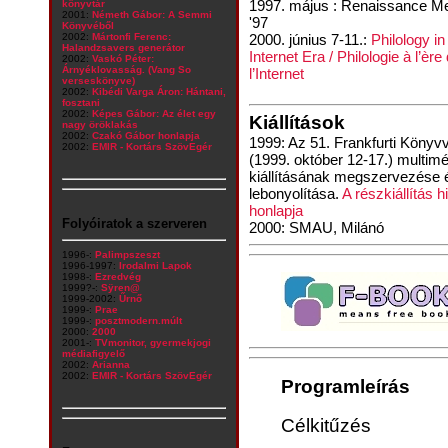
1997. május : Renaissance Me
könyvtár
2001:
Németh Gábor: A Semmi
'97
Könyvéből
2002:
Mártonfi Ferenc:
2000. június 7-11.:
Philology in
Halandzsavers generátor
Internet Era / Philologie à l’ère
2002:
Vaskó Péter:
Árnyéklovasság. (Vang So
l’Internet
verseskönyve)
2002:
Kibédi Varga Áron: Hántani,
fosztani
2002:
Képes Gábor: Az élet egy
Kiállítások
nagy öröklakás
2002:
Czakó Gábor honlapja
1999: Az 51. Frankfurti Könyv
2002:
EMIR - Kortárs SzövEgér
(1999. október 12-17.) multimé
kiállításának megszervezése 
lebonyolítása.
A részkiállítás h
honlapja
Folyóiratok a szerveren
2000: SMAU, Milánó
1996-:
Palimpszeszt
1996-1997:
Irodalmi Lapok
1998-:
Ezredvég
1999?-:
Sÿren@
1999-2002:
Űrnő
1999-:
Prae
1999-:
posztmodern.múlt
2000:
2000
2001-:
TVmonitor, gyermekjogi
médiafigyelő
2002:
Arianna
2002:
EMIR - Kortárs SzövEgér
Programleírás
Célkitűzés