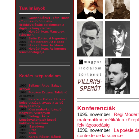
Tanulmányok
1998:
Golden Dániel - Tóth Tünde
- Turi László: Virtuális
örökkévalóság: objektumok a
digitális könyvtárban
2000:
Horváth Iván: Magyarok
Bábelben
2001:
Szűts Zoltán: A Hypertext
2001:
Pálfi Norbert: Az e-book
2001:
Horváth Iván: Az f-book
2001:
Horváth Iván: Az Internet
fenomenológiája
Kortárs szépirodalom
1996:
Szilágyi Ákos: Szittya
szótyár
1998:
Forgács Zsuzsa: Talált nő
Jelszavas!
1998:
Karátson Gábor: Ulrik úr
keleti utazása, avagy a zsidó
menyasszony
Konferenciák
1998:
Krasznahorkai László:
Kegyelmi viszonyok
1995. november :
Régi Modern
1998:
Szilágyi Ákos:
matematikai poétikák a középk
Légzőgyakorlatok kezdő
haldoklók számára
felvilágosodásig
1998-:
Ezredvég
1996. november :
La poèsie da
1999-:
Prae
2000:
2000
contexte de la science
2000:
Karsai Róbert: Bábeli