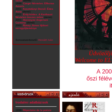
verse
(demó)
1999:
Czegei Névtelen: Effectus
Amoris
2001:
Kosztolányi Dezső: Édes
Anna
(demó)
2001:
Érdy-kódex. A Karthauzi
Névtelen összes műve
(demó)
2001:
Hieronymi Angeriani
Carmina
(demó)
2003:
Rimay János ifjúkori
versgyűjteménye
Sorozatszerkesztő:
Horváth Iván
Üdvözölj
Welcome to EL
A 200
őszi félé
i
Irodalmi adatbázisok
1999:
Répertoire de la poésie