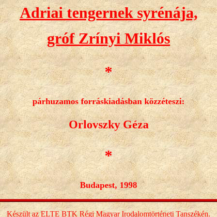
Adriai tengernek syrénája,
gróf Zrínyi Miklós
*
párhuzamos forráskiadásban közzéteszi:
Orlovszky Géza
*
Budapest, 1998
Készült az ELTE BTK Régi Magyar Irodalomtörténeti Tanszékén.