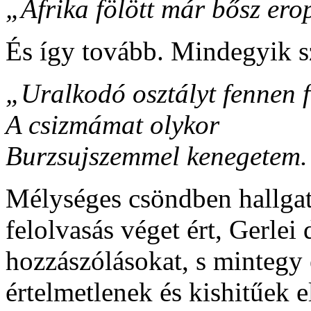
„Afrika fölött már bősz ero
És így tovább. Mindegyik s
„Uralkodó osztályt fennen 
A csizmámat olykor
Burzsujszemmel kenegetem.
Mélységes csöndben hallgat
felolvasás véget ért, Gerlei 
hozzászólásokat, s mintegy 
értelmetlenek és kishitűek 