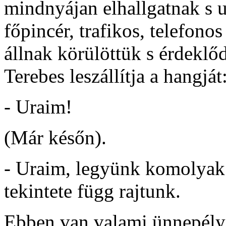
mindnyájan elhallgatnak s 
főpincér, trafikos, telefono
állnak körülöttük s érdeklőd
Terebes leszállítja a hangját
- Uraim!
(Már későn).
- Uraim, legyünk komolyak 
tekintete függ rajtunk.
Ebben van valami ünnepély