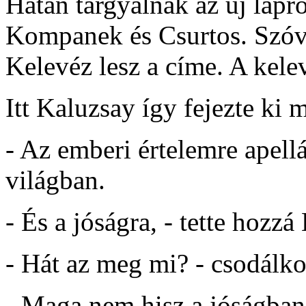
Hatan tárgyalnak az új lapró
Kompanek és Csurtos. Szóva
Kelevéz lesz a címe. A kele
Itt Kaluzsay így fejezte ki 
- Az emberi értelemre apell
világban.
- És a jóságra, - tette hoz
- Hát az meg mi? - csodálkoz
- Maga nem hisz a jóságban