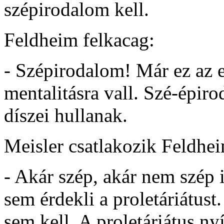
szépirodalom kell.
Feldheim felkacag:
- Szépirodalom! Már ez az el
mentalitásra vall. Szé-épir
díszei hullanak.
Meisler csatlakozik Feldhe
- Akár szép, akár nem szép
sem érdekli a proletáriátust.
sem kell. A proletáriátus nyí