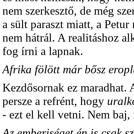
nem szerkesztő, de még szer
a sült paraszt miatt, a Petu
nem hátrál. A realitáshoz a
fog írni a lapnak.
Afrika fölött már bősz eropl
Kezdősornak ez maradhat. A
persze a refrént, hogy
uralk
- ezt el kell vetni. Nem baj,
Az emberiséget én is csak sz