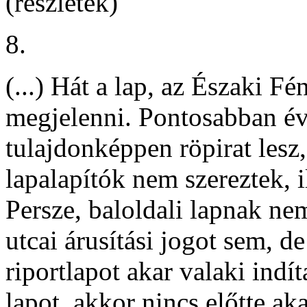
(részletek)
8.
(...) Hát a lap, az Északi F
megjelenni. Pontosabban éve
tulajdonképpen röpirat lesz
lapalapítók nem szereztek,
Persze, baloldali lapnak ne
utcai árusítási jogot sem, d
riportlapot akar valaki indít
lapot, akkor nincs előtte ak