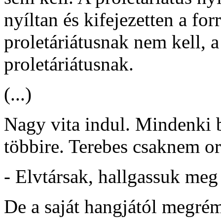
nyíltan és kifejezetten a fo
proletáriátusnak nem kell, a 
proletáriátusnak.
(...)
Nagy vita indul. Mindenki b
többire. Terebes csaknem or
- Elvtársak, hallgassuk me
De a saját hangjától megré