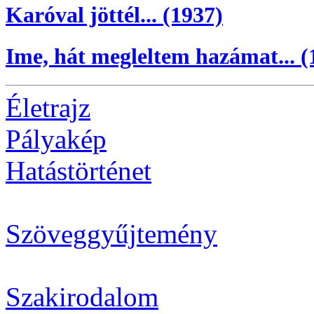
Karóval jöttél... (1937)
Ime, hát megleltem hazámat... (
Életrajz
Pályakép
Hatástörténet
Szöveggyűjtemény
Szakirodalom