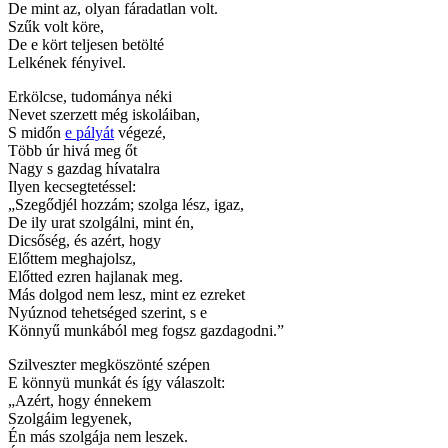
De mint az, olyan fáradatlan volt.
Szűk volt köre,
De e kört teljesen betölté
Lelkének fényivel.
Erkölcse, tudománya néki
Nevet szerzett még iskoláiban,
S midőn
e pályát
végezé,
Több úr hivá meg őt
Nagy s gazdag hívatalra
Ilyen kecsegtetéssel:
„Szegődjél hozzám; szolga lész, igaz,
De ily urat szolgálni, mint én,
Dicsőség, és azért, hogy
Előttem meghajolsz,
Előtted ezren hajlanak meg.
Más dolgod nem lesz, mint ez ezreket
Nyúznod tehetséged szerint, s e
Könnyű munkából meg fogsz gazdagodni.”
Szilveszter megköszönté szépen
E könnyü munkát és így válaszolt:
„Azért, hogy énnekem
Szolgáim legyenek,
Én más szolgája nem leszek.