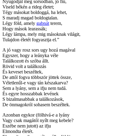
Nyugodjál meg sorsodban, jó fiú,
Viseld békén a rideg életet;
Tégy másokat boldoggá, ha lehet,
S maradj magad boldogtalan.
Légy föld, amely
gabnát
terem,
Hogy mások learassák;
Légy lámpa, mely mig másoknak világit,
Tulajdon életét fogyasztja el.”
A jó vagy rosz sors ugy hozá magával
Egyszer, hogy a leányka véle
Találkozott és szóba állt.
Rövid volt a találkozás
És keveset beszéltek,
De attól fogva többször jöttek össze,
Véletlenűl-e vagy tán készakarva?
Sem a lyány, sem a ifju nem tudá.
És egyre hosszabbak levének
S bizalmasabbak a találkozások,
De önmagokról sohasem beszéltek.
Azonban egykor (fölhivá-e a lyány
Vagy csak magától nyílt meg kebele?
Eszébe nem jutott) az ifju
Elmondta életét.