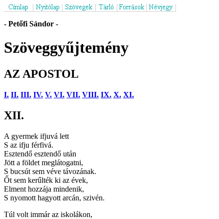
- Petőfi Sándor -
Szöveggyűjtemény
AZ APOSTOL
I.
II.
III.
IV.
V.
VI.
VII.
VIII.
IX.
X.
XI.
XII.
A gyermek ifjuvá lett
S az ifju férfivá.
Esztendő esztendő után
Jött a földet meglátogatni,
S bucsút sem véve távozának.
Őt sem kerűlték ki az évek,
Elment hozzája mindenik,
S nyomott hagyott arcán, szivén.
Túl volt immár az iskolákon,