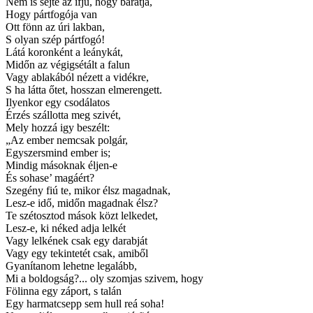
Nem is sejté az ifju, hogy barátja,
Hogy pártfogója van
Ott fönn az úri lakban,
S olyan szép pártfogó!
Látá koronként a leánykát,
Midőn az végigsétált a falun
Vagy ablakából nézett a vidékre,
S ha látta őtet, hosszan elmerengett.
Ilyenkor egy csodálatos
Érzés szállotta meg szivét,
Mely hozzá igy beszélt:
„Az ember nemcsak polgár,
Egyszersmind ember is;
Mindig másoknak éljen-e
És sohase’ magáért?
Szegény fiú te, mikor élsz magadnak,
Lesz-e idő, midőn magadnak élsz?
Te szétosztod mások közt lelkedet,
Lesz-e, ki néked adja lelkét
Vagy lelkének csak egy darabját
Vagy egy tekintetét csak, amiből
Gyanítanom lehetne legalább,
Mi a boldogság?... oly szomjas szivem, hogy
Fölinna egy záport, s talán
Egy harmatcsepp sem hull reá soha!