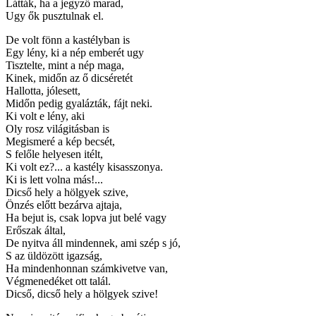
Látták, ha a jegyző marad,
Ugy ők pusztulnak el.
De volt fönn a kastélyban is
Egy lény, ki a nép emberét ugy
Tisztelte, mint a nép maga,
Kinek, midőn az ő dicséretét
Hallotta, jólesett,
Midőn pedig gyalázták, fájt neki.
Ki volt e lény, aki
Oly rosz világitásban is
Megismeré a kép becsét,
S felőle helyesen itélt,
Ki volt ez?... a kastély kisasszonya.
Ki is lett volna más!...
Dicső hely a hölgyek szive,
Önzés előtt bezárva ajtaja,
Ha bejut is, csak lopva jut belé vagy
Erőszak által,
De nyitva áll mindennek, ami szép s jó,
S az üldözött igazság,
Ha mindenhonnan számkivetve van,
Végmenedéket ott talál.
Dicső, dicső hely a hölgyek szive!