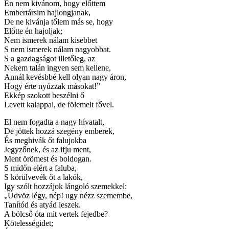
Én nem kivánom, hogy előttem
Embertársim hajlongjanak,
De ne kivánja tőlem más se, hogy
Előtte én hajoljak;
Nem ismerek nálam kisebbet
S nem ismerek nálam nagyobbat.
S a gazdagságot illetőleg, az
Nekem talán ingyen sem kellene,
Annál kevésbbé kell olyan nagy áron,
Hogy érte nyúzzak másokat!”
Ekkép szokott beszélni ő
Levett kalappal, de fölemelt fővel.
El nem fogadta a nagy hívatalt,
De jöttek hozzá szegény emberek,
És meghivák őt falujokba
Jegyzőnek, és az ifju ment,
Ment örömest és boldogan.
S midőn elért a faluba,
S körülvevék őt a lakók,
Igy szólt hozzájok lángoló szemekkel:
„Üdvöz légy, nép! ugy nézz szemembe,
Tanítód és atyád leszek.
A bölcső óta mit vertek fejedbe?
Kötelességidet;