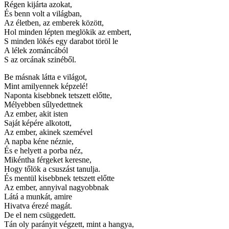
Régen kijárta azokat,
És benn volt a világban,
Az életben, az emberek között,
Hol minden lépten meglökik az embert,
S minden lökés egy darabot töröl le
A lélek zománcából
S az orcának szinéből.
Be másnak látta e világot,
Mint amilyennek képzelé!
Naponta kisebbnek tetszett előtte,
Mélyebben sűlyedettnek
Az ember, akit isten
Saját képére alkotott,
Az ember, akinek szemével
A napba kéne néznie,
És e helyett a porba néz,
Mikéntha férgeket keresne,
Hogy tőlök a csuszást tanulja.
És mentül kisebbnek tetszett előtte
Az ember, annyival nagyobbnak
Látá a munkát, amire
Hivatva érezé magát.
De el nem csüggedett.
Tán oly parányit végzett, mint a hangya,