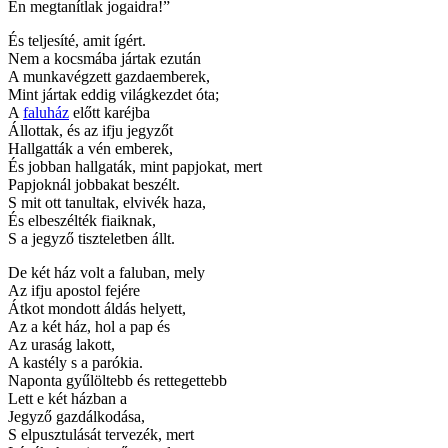
Én megtanítlak jogaidra!”
És teljesíté, amit ígért.
Nem a kocsmába jártak ezután
A munkavégzett gazdaemberek,
Mint jártak eddig világkezdet óta;
A
faluház
előtt karéjba
Állottak, és az ifju jegyzőt
Hallgatták a vén emberek,
És jobban hallgaták, mint papjokat, mert
Papjoknál jobbakat beszélt.
S mit ott tanultak, elvivék haza,
És elbeszélték fiaiknak,
S a jegyző tiszteletben állt.
De két ház volt a faluban, mely
Az ifju apostol fejére
Átkot mondott áldás helyett,
Az a két ház, hol a pap és
Az uraság lakott,
A kastély s a parókia.
Naponta gyűlöltebb és rettegettebb
Lett e két házban a
Jegyző gazdálkodása,
S elpusztulását tervezék, mert