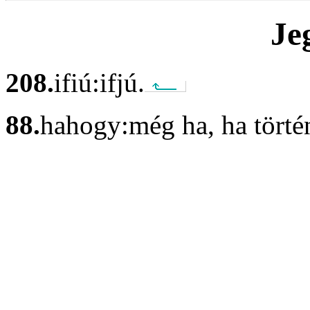
Je
208.
ifiú:
ifjú.
88.
hahogy:
még ha, ha törté