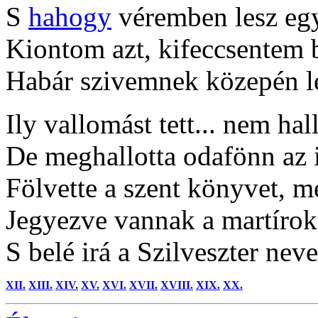
S
hahogy
véremben lesz egy
Kiontom azt, kifeccsentem 
Habár szivemnek közepén le
Ily vallomást tett... nem hal
De meghallotta odafönn az i
Fölvette a szent könyvet, m
Jegyezve vannak a martírok
S belé irá a Szilveszter neve
XII.
XIII.
XIV.
XV.
XVI.
XVII.
XVIII.
XIX.
XX.