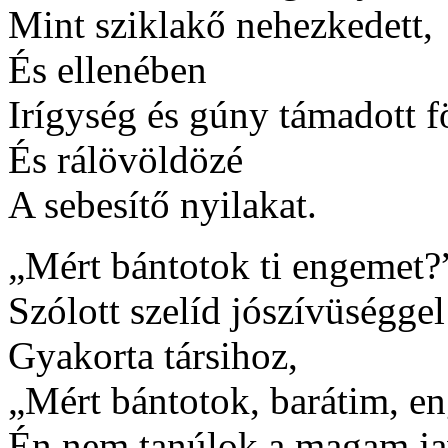
Mint sziklakő nehezkedett,
És ellenében
Irígység és gúny támadott f
És rálövöldözé
A sebesítő nyilakat.
„Mért bántotok ti engemet?
Szólott szelíd jószívüséggel
Gyakorta társihoz,
„Mért bántotok, barátim, e
Én nem tanúlok a magam ja