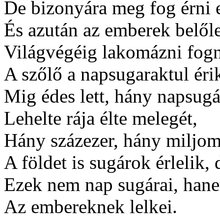
De bizonyára meg fog érni 
És azután az emberek belől
Világvégéig lakomázni fog
A szőlő a napsugaraktul éri
Mig édes lett, hány napsugá
Lehelte rája élte melegét,
Hány százezer, hány miljom
A földet is sugárok érlelik, 
Ezek nem nap sugárai, han
Az embereknek lelkei.