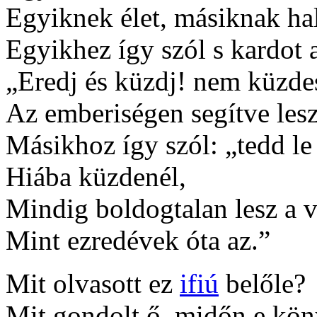
Egyiknek élet, másiknak hal
Egyikhez így szól s kardot 
„Eredj és küzdj! nem küzdes
Az emberiségen segítve lesz
Másikhoz így szól: „tedd le
Hiába küzdenél,
Mindig boldogtalan lesz a v
Mint ezredévek óta az.”
Mit olvasott ez
ifiú
belőle?
Mit gondolt ő, midőn e kön