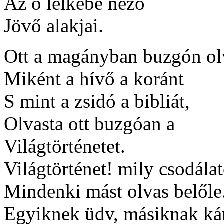
Az ő lelkébe néző
Jövő alakjai.
Ott a magányban buzgón ol
Miként a hívő a koránt
S mint a zsidó a bibliát,
Olvasta ott buzgóan a
Világtörténetet.
Világtörténet! mily csodála
Mindenki mást olvas belőle
Egyiknek üdv, másiknak ká