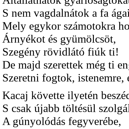
S nem vagdalnátok a fa ágai
Mely egykor számotokra h
Árnyékot és gyümölcsöt,
Szegény rövidlátó fiúk ti!
De majd szerettek még ti e
Szeretni fogtok, istenemre,
Kacaj követte ilyetén beszéd
S csak újabb töltésül szolgá
A gúnyolódás fegyverébe,