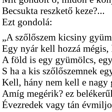
Becsukta reszkető keze?...
Ezt gondolá:
„A szőlőszem kicsiny gyüm
Egy nyár kell hozzá mégis,
A föld is egy gyümölcs, eg
S ha a kis szőlőszemnek eg
Kell, hány nem kell e nagy
Amíg megérik? ez belékerű
Évezredek vagy tán évmilj