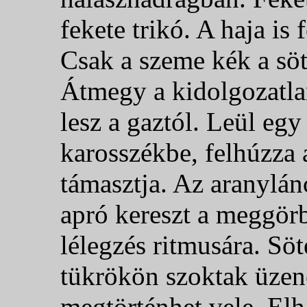
fekete trikó. A haja is
Csak a szeme kék a sö
Átmegy a kidolgozatl
lesz a gaztól. Leül egy
karosszékbe, felhúzza a 
támasztja. Az aranylá
apró kereszt a meggörbü
lélegzés ritmusára.
Söt
tükrökön szoktak üzen
megtörténhet vele. El