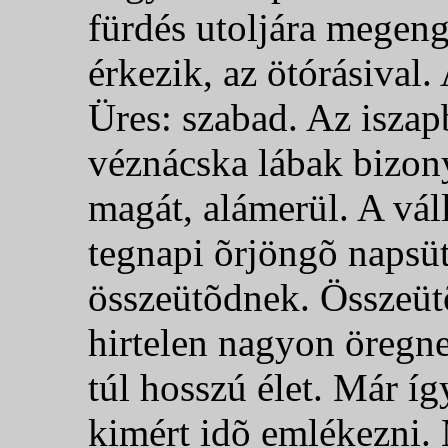
fürdés utoljára megen
érkezik, az ötórásival
Üres: szabad. Az iszapb
véznácska lábak bizony
magát, alámerül. A váll
tegnapi õrjöngõ napsüt
összeütõdnek. Összeüt
hirtelen nagyon öregne
túl hosszú élet. Már íg
kimért idõ emlékezni.