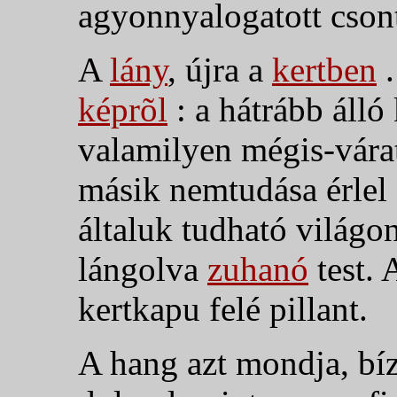
agyonnyalogatott csont
A
lány
, újra a
kertben
.
képrõl
:
a hátrább álló
valamilyen mégis-várat
másik nemtudása érlel a
általuk tudható világo
lángolva
zuhanó
test.
kertkapu felé pillant.
A hang azt mondja, bí