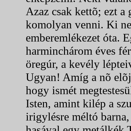
Azaz csak kettõ; ezt a
komolyan venni. Ki ne
emberemlékezet óta. Eg
harminchárom éves fér
öregúr, a kevély léptei
Ugyan! Amíg a nõ elõjö
hogy ismét megtestesül
Isten, amint kilép a s
irigylésre méltó barna
hasával egy metálkék T