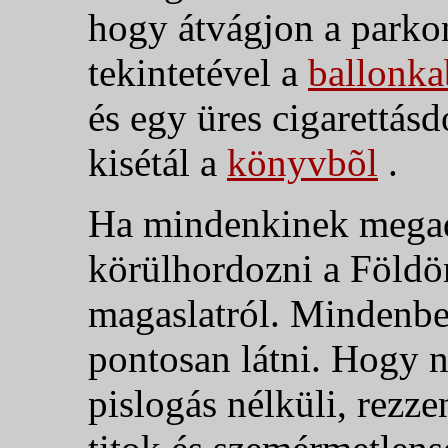
hogy átvágjon a parkon
tekintetével a
ballonka
és egy üres cigarettás
kisétál a
könyvbõl
.
Ha mindenkinek megada
körülhordozni a Földön
magaslatról. Mindenbe
pontosan látni. Hogy 
pislogás nélküli, rezze