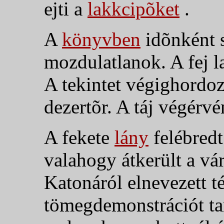
ejti a
lakkcipõket
.
A
könyvben
idõnként 
mozdulatlanok. A fej la
A tekintet végighordo
dezertõr. A táj végérv
A fekete
lány
felébred
valahogy átkerült a vá
Katonáról elnevezett t
tömegdemonstrációt tar