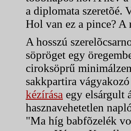
a diplomata szeretõé. 
Hol van ez a pince? A
A hosszú szerelõcsarnok
söpröget egy öregembe
ciroksöprű minimálzen
sakkpartira vágyakozó 
kézírása
egy elsárgult 
hasznavehetetlen napló
"Ma híg babfõzelék vol