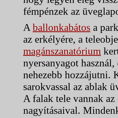
fémpénzek az üveglap
A
ballonkabátos
a park
az erkélyére, a teleobj
magánszanatórium
ker
nyersanyagot használ, 
nehezebb hozzájutni. 
sarokvassal az ablak ü
A falak tele vannak az 
nagyításaival. Minden