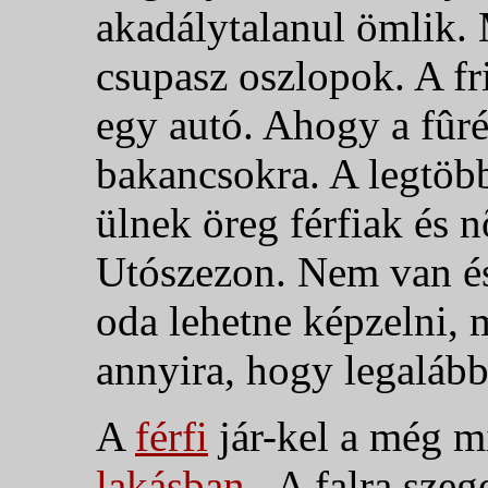
akadálytalanul ömlik.
csupasz oszlopok. A fr
egy autó. Ahogy a fûré
bakancsokra. A legtöb
ülnek öreg férfiak és n
Utószezon. Nem van és
oda lehetne képzelni, 
annyira, hogy legalább
A
férfi
jár-kel a még m
lakásban
.
A falra szeg