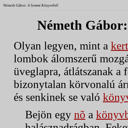
Németh Gábor:
A Semmi Könyvéből
Németh Gábor
Olyan legyen, mint a
ker
lombok álomszerű mozgá
üveglapra, átlátszanak a 
bizonytalan körvonalú ár
és senkinek se való
köny
Bejön egy
nõ
a
könyv
halásznadrágban. Feket