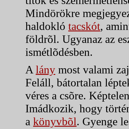
titok és szemérmetlens
Mindörökre megjegyezn
haldokló
tacskót
, amin
földrõl. Ugyanaz az es
ismétlõdésben.
A
lány
most valami zajt
Feláll, bátortalan lépt
véres a csõre. Képtelen
Imádkozik, hogy törté
a
könyvbõl
. Gyenge le