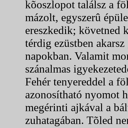
kõoszlopot találsz a fö
mázolt, egyszerû épüle
ereszkedik; követned k
térdig ezüstben akarsz
napokban. Valamit mor
szánalmas igyekezeted
Fehér tenyereddel a f
azonosítható nyomot h
megérinti ajkával a bá
zuhatagában. Tõled nem