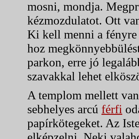
mosni, mondja. Megpró
kézmozdulatot. Ott van,
Ki kell menni a fényre 
hoz megkönnyebbülést,
parkon, erre jó legalá
szavakkal lehet elkös
A templom mellett van
sebhelyes arcú
férfi
oda
papírkötegeket. Az Is
elképzelni. Neki vala