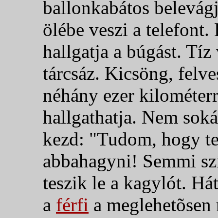
ballonkabátos belevágj
ölébe veszi a telefont.
hallgatja a búgást. Tí
tárcsáz. Kicsöng, felve
néhány ezer kilométerr
hallgathatja. Nem sokái
kezd: "Tudom, hogy te 
abbahagyni! Semmi szí
teszik le a kagylót.
Hát
a
férfi
a meglehetõsen r