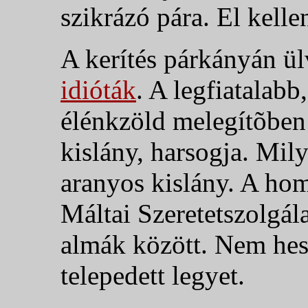
szikrázó pára. El kellen
A kerítés párkányán ül
idióták
. A legfiatalabb
élénkzöld melegítõben
kislány, harsogja. Mil
aranyos kislány. A hom
Máltai Szeretetszolgál
almák között. Nem hes
telepedett legyet.