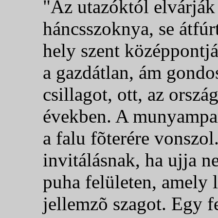
"Az utazóktól elvárják 
háncsszoknya, se átfúrt
hely szent középpontjá
a gazdátlan, ám gondo
csillagot, ott, az orsz
években. A munyampar
a falu fõterére vonszo
invitálásnak, ha ujja
puha felületen, amely 
jellemzõ szagot. Egy fe