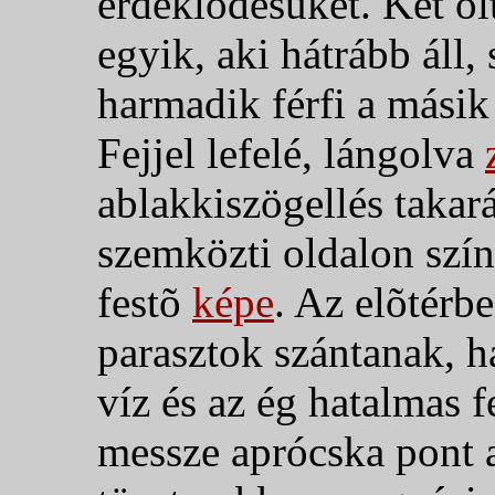
érdeklõdésüket. Két öl
egyik, aki hátrább áll
harmadik férfi a másik
Fejjel lefelé, lángolva
ablakkiszögellés takar
szemközti oldalon szí
festõ
képe
. Az elõtér
parasztok szántanak, há
víz és az ég hatalmas f
messze aprócska pont a