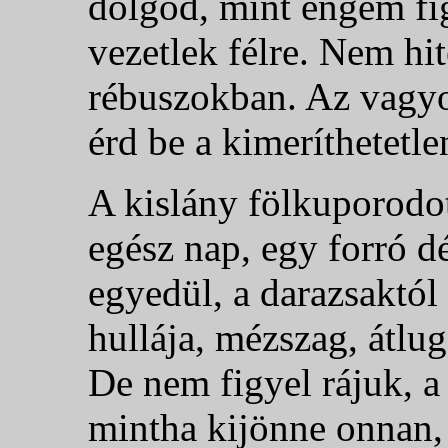
dolgod, mint engem f
vezetlek félre. Nem hi
rébuszokban. Az vagyo
érd be a kimeríthetetle
A kislány fölkuporodot
egész nap, egy forró d
egyedül, a darazsaktól
hullája, mézszag, átlug
De nem figyel rájuk, a 
mintha kijönne onnan,