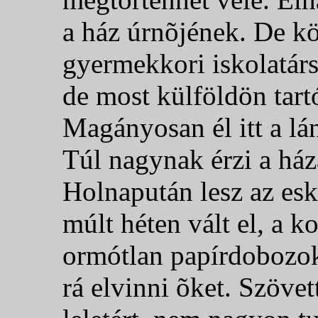
a ház úrnõjének. De kö
gyermekkori iskolatársn
de most külföldön tar
Magányosan él itt a lá
Túl nagynak érzi a ház
Holnapután lesz az esk
múlt héten vált el, a 
ormótlan papírdobozok,
rá elvinni õket. Szövet