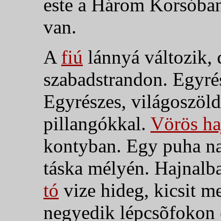
este a Három Korsóban
van.
A
fiú
lánnyá változik, 
szabadstrandon. Egyrés
Egyrészes, világoszöld
pillangókkal.
Vörös ha
kontyban. Egy puha nar
táska mélyén. Hajnalb
tó
vize hideg, kicsit m
negyedik lépcsõfokon el