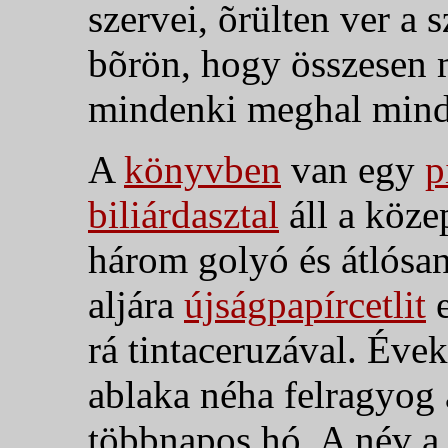
szervei, õrülten ver a 
bõrön, hogy összesen 
mindenki meghal mind
A
könyvben
van egy
p
biliárdasztal
áll a köze
három golyó és átlósa
aljára
újságpapírcetlit
e
rá tintaceruzával. Évek
ablaka néha felragyog 
többnapos hó. A név a