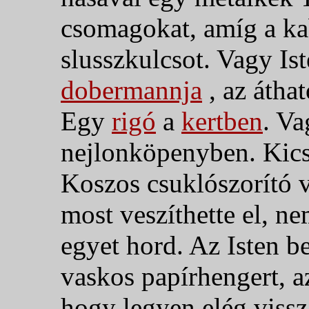
csomagokat, amíg a kab
slusszkulcsot.
Vagy Ist
dobermannja
, az áthat
Egy
rigó
a
kertben
. Va
nejlonköpenyben. Kicsi
Koszos csuklószorító v
most veszíthette el, ne
egyet hord. Az Isten b
vaskos papírhengert, a
hogy legyen elég vissz