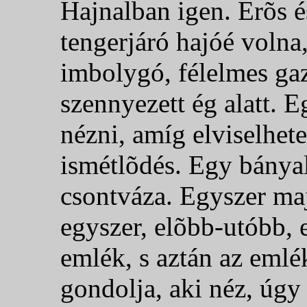
Hajnalban igen. Erõs és
tengerjáró hajóé volna,
imbolygó, félelmes ga
szennyezett ég alatt. 
nézni, amíg elviselhet
ismétlõdés. Egy bánya
csontváza. Egyszer maj
egyszer, elõbb-utóbb, 
emlék, s aztán az emlé
gondolja, aki néz, úgy