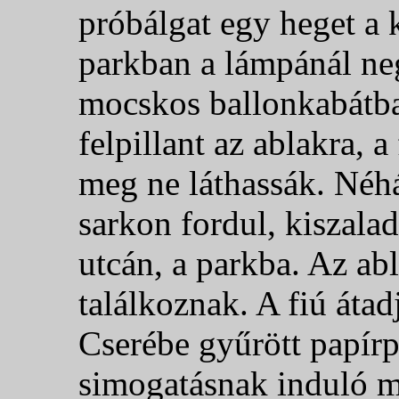
próbálgat egy heget a
parkban a lámpánál n
mocskos ballonkabátba
felpillant az ablakra, 
meg ne láthassák. Néhán
sarkon fordul, kiszalad 
utcán, a parkba. Az ab
találkoznak. A fiú átad
Cserébe gyűrött papírp
simogatásnak induló m