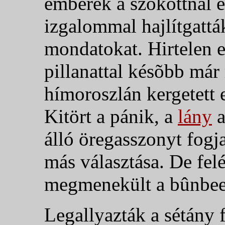
emberek a szokottnál 
izgalommal hajlítgattá
mondatokat. Hirtelen e
pillanattal késõbb már 
hímoroszlán kergetett 
Kitört a pánik, a
lány
a
álló öregasszonyt fogja
más választása. De fel
megmenekült a bûnbee
Legallyazták a sétány 