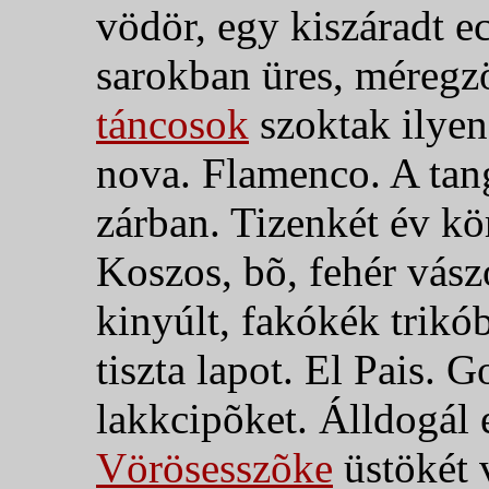
vödör, egy kiszáradt ec
sarokban üres, méregz
táncosok
szoktak ilyen
nova. Flamenco. A tang
zárban.
Tizenkét év kö
Koszos, bõ, fehér vás
kinyúlt, fakókék trikó
tiszta lapot. El Pais.
lakkcipõket. Álldogál 
Vörösesszõke
üstökét 