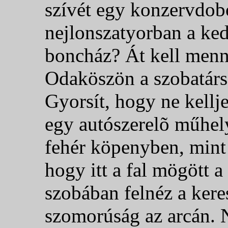
szívét egy konzervdobo
nejlonszatyorban a ke
boncház? Át kell menn
Odaköszön a szobatárs
Gyorsít, hogy ne kellj
egy autószerelõ műhely.
fehér köpenyben, mint 
hogy itt a fal mögött a 
szobában felnéz a kere
szomorúság az arcán. 