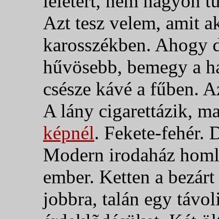
leletért, nem nagyon t
Azt tesz velem, amit a
karosszékben. Ahogy d
hűvösebb, bemegy a há
csésze kávé a fűben. A
A lány cigarettázik, m
képnél
.
Fekete-fehér. 
Modern irodaház homlo
ember. Ketten a bezár
jobbra, talán egy távoli