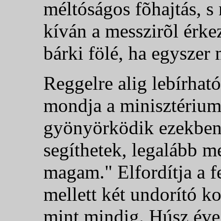
méltóságos fõhajtás, s
kíván a messzirõl érke
bárki fölé, ha egyszer 
Reggelre alig lebírható
mondja a minisztériumi
gyönyörködik ezekben
segíthetek, legalább m
magam." Elfordítja a f
mellett két undorító ko
mint mindig. Húsz éve