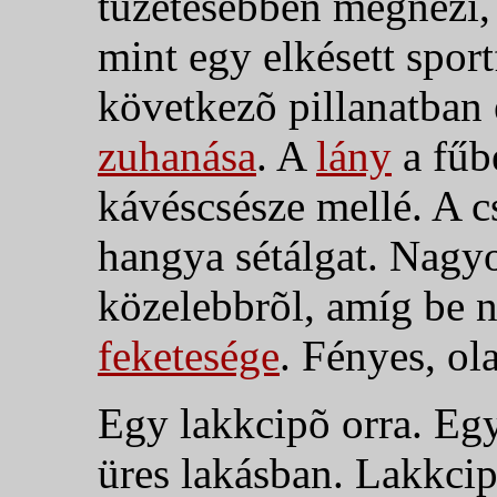
tüzetesebben megnézi, f
mint egy elkésett spor
következõ pillanatban 
zuhanása
.
A
lány
a fűbe
kávéscsésze mellé. A 
hangya sétálgat. Nagyo
közelebbrõl, amíg be ne
feketesége
. Fényes, ola
Egy lakkcipõ orra. Egy 
üres lakásban. Lakkcip