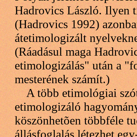
Hadrovics László. Ilyen t
(Hadrovics 1992) azonba
átetimologizált nyelvekn
(Ráadásul maga Hadrovics
etimologizálás" után a "f
mesterének számít.)
A több etimológiai szót
etimologizáló hagyomány
köszönhetõen többféle t
állásfoglalás létezhet egy