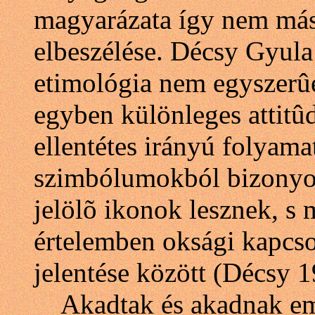
magyarázata így nem más
elbeszélése. Décsy Gyula
etimológia nem egyszer
egyben különleges attitû
ellentétes irányú folyam
szimbólumokból bizonyo
jelölõ ikonok lesznek, s
értelemben oksági kapcsol
jelentése között (Décsy 1
Akadtak és akadnak emb