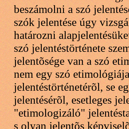
beszámolni a szó jelenté
szók jelentése úgy vizsg
határozni alapjelentésük
szó jelentéstörténete sze
jelentõsége van a szó et
nem egy szó etimológiája
jelentéstörténetérõl, se e
jelentésérõl, esetleges j
"etimologizáló" jelentés
s olyan jelentõs képviselõ