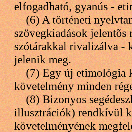
elfogadható, gyanús - eti
(6) A történeti nyelvtano
szövegkiadások jelentõs r
szótárakkal rivalizálva -
jelenik meg.
(7) Egy új etimológia k
követelmény minden régeb
(8) Bizonyos segédeszkö
illusztrációk) rendkívül 
követelményének megfele