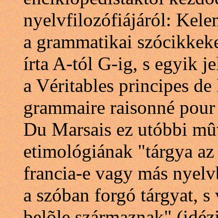
nyelvfilozófiájáról: Kel
a grammatikai szócikkek
írta A-tól G-ig, s egyik 
a Véritables principes de
grammaire raisonné pour 
Du Marsais ez utóbbi mûv
etimológiának "tárgya az
francia-e vagy más nyelv
a szóban forgó tárgyat, 
belõle származnak" (idéz