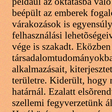
például az oktatásba való 
beépült az emberek fogal
várakozások is egyensúly
felhasználási lehetõségei
vége is szakadt. Eközben
társadalomtudományokba
alkalmazásait, kiterjeszt
területre. Kiderült, hogy
határnál. Ezalatt elsõrend
szellemi fegyverzetünk ál