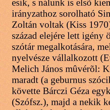
esik, s nálunk is elsõ ki
irányzathoz sorolható 
Zoltán voltak (Kiss 1970
század elejére lett igény
szótár megalkotására, mel
nyelvésze vállalkozott (
Melich János mûvérõl: Ki
maradt (a geburnus szócik
követte Bárczi Géza egyk
(Szófsz.), majd a nekik 