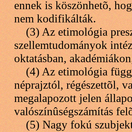
ennek is köszönhetõ, hog
nem kodifikálták.
(3) Az etimológia presz
szellemtudományok inté
oktatásban, akadémiákon,
(4) Az etimológia függé
néprajztól, régészettõl, v
megalapozott jelen állap
valószínûségszámítás felõ
(5) Nagy fokú szubjektiv