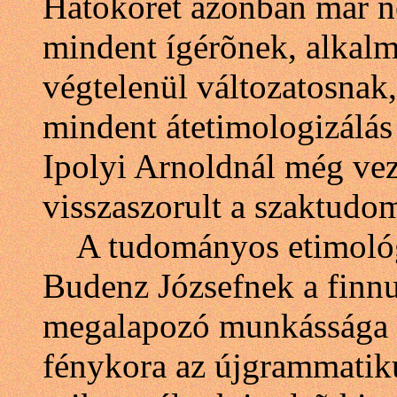
Hatókörét azonban már ne
mindent ígérõnek, alkalm
végtelenül változatosnak,
mindent átetimologizálás
Ipolyi Arnoldnál még vez
visszaszorult a szaktudo
A tudományos etimológi
Budenz Józsefnek a finn
megalapozó munkássága a
fénykora az újgrammatik