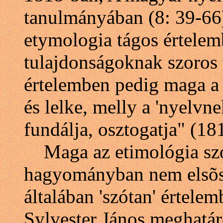
tanulmányában (8: 39-66)
etymologia tágos értelemb
tulajdonságoknak szoros 
értelemben pedig maga a 
és lelke, melly a 'nyelvne
fundálja, osztogatja" (18
Maga az etimológia szó 
hagyományban nem elsõso
általában 'szótan' értelem
Sylvester János meghatár