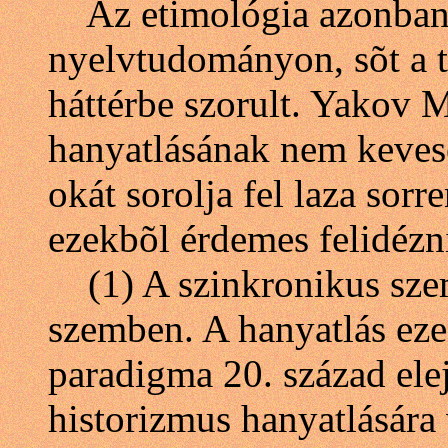
Az etimológia azonban 
nyelvtudományon, sõt a tö
háttérbe szorult. Yakov M
hanyatlásának nem keves
okát sorolja fel laza sor
ezekbõl érdemes felidézn
(1) A szinkronikus szeml
szemben. A hanyatlás ezen
paradigma 20. század elej
historizmus hanyatlására 