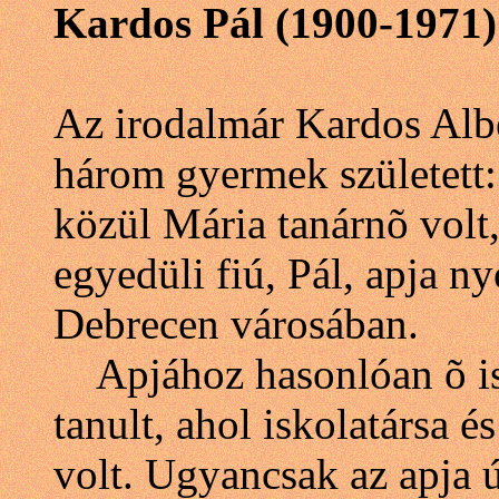
Kardos Pál (1900-1971)
Az irodalmár Kardos Alb
három gyermek született: 
közül Mária tanárnõ volt
egyedüli fiú, Pál, apja ny
Debrecen városában.
Apjához hasonlóan õ is
tanult, ahol iskolatársa é
volt. Ugyancsak az apja ú