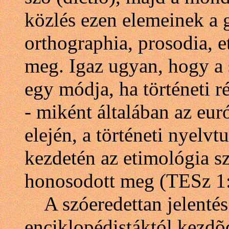
közlés ezen elemeinek a 
orthographia, prosodia, e
meg. Igaz ugyan, hogy a 
egy módja, ha történeti 
- miként általában az eur
elején, a történeti nyel
kezdetén az etimológia szó
honosodott meg (TESz 1:
A szóeredettan jelentés 
enciklopédistáktól kezdõ