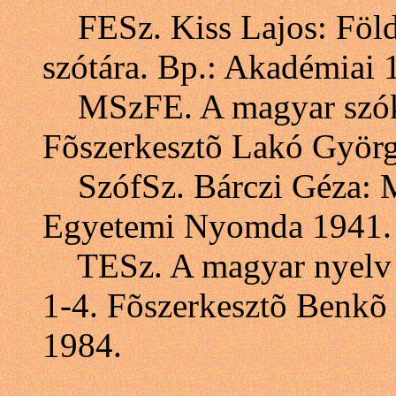
FESz. Kiss Lajos: Földr
szótára. Bp.: Akadémiai 
MSzFE. A magyar szókés
Fõszerkesztõ Lakó Györg
SzófSz. Bárczi Géza: Ma
Egyetemi Nyomda 1941. (
TESz. A magyar nyelv tö
1-4. Fõszerkesztõ Benkõ
1984.