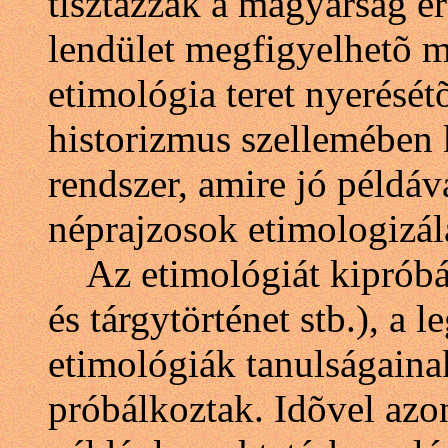
tisztázzák a magyarság er
lendület megfigyelhetõ m
etimológia teret nyerését
historizmus szellemében 
rendszer, amire jó példáv
néprajzosok etimologizál
Az etimológiát kipróbált
és tárgytörténet stb.), a 
etimológiák tanulságainak
próbálkoztak. Idõvel azo