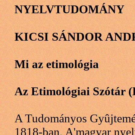
NYELVTUDOMÁNY
KICSI SÁNDOR AND
Mi az etimológia
Az Etimológiai Szótár (
A Tudományos Gyûjtemény
1818-ban, A'magyar nyelv