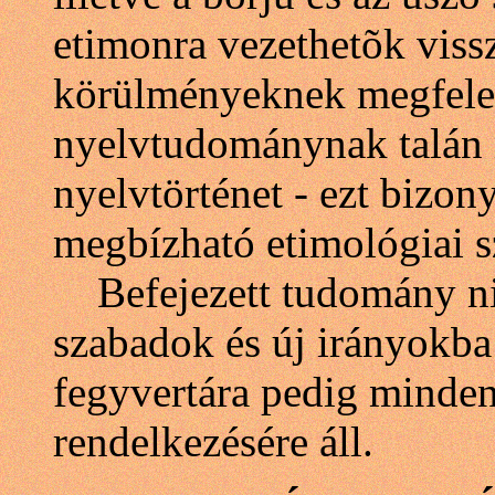
etimonra vezethetõk viss
körülményeknek megfele
nyelvtudománynak talán m
nyelvtörténet - ezt bizon
megbízható etimológiai s
Befejezett tudomány ninc
szabadok és új irányokb
fegyvertára pedig minden
rendelkezésére áll.