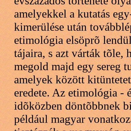
évszázados története olya
amelyekkel a kutatás egy
kimerülése után továbblé
etimológia elsöprõ lendüle
tájaira, s azt várták tõle
megold majd egy sereg t
amelyek között kitüntetet
eredete. Az etimológia - 
idõközben döntõbbnek biz
például magyar vonatkozá