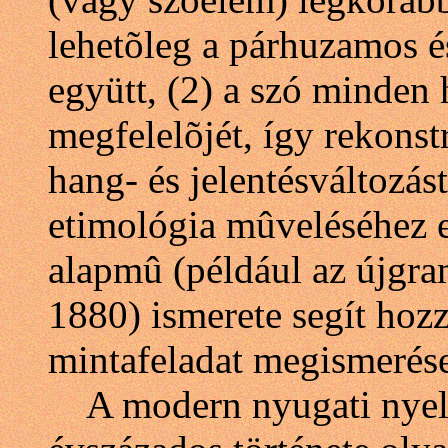
lehetõleg a párhuzamos é
együtt, (2) a szó minden 
megfelelõjét, így rekonst
hang- és jelentésváltozás
etimológia mûveléséhez 
alapmû (például az újgr
1880) ismerete segít ho
mintafeladat megismerése
A modern nyugati nyel