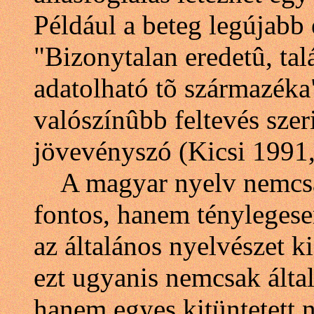
Például a beteg legújabb 
"Bizonytalan eredetû, ta
adatolható tõ származéka
valószínûbb feltevés sze
jövevényszó (Kicsi 1991
A magyar nyelv nemcsa
fontos, hanem ténylegesen 
az általános nyelvészet k
ezt ugyanis nemcsak által
hanem egyes kitüntetett 