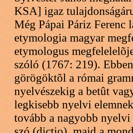
KSA] igaz tulajdonságár
Még Pápai Páriz Ferenc l
etymologia magyar megfel
etymologus megfelelelõje
szóló (1767: 219). Ebbe
görögöktõl a római gram
nyelvészekig a betût vagy 
legkisebb nyelvi elemnek
tovább a nagyobb nyelvi e
szó (dictio), majd a monda