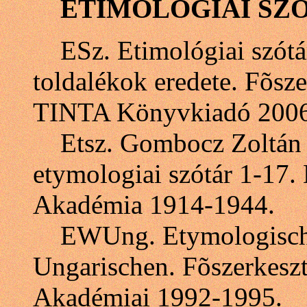
ETIMOLÓGIAI SZ
ESz. Etimológiai szótár
toldalékok eredete. Fõsz
TINTA Könyvkiadó 2006
Etsz. Gombocz Zoltán 
etymologiai szótár 1-17
Akadémia 1914-1944.
EWUng. Etymologische
Ungarischen. Fõszerkesz
Akadémiai 1992-1995.