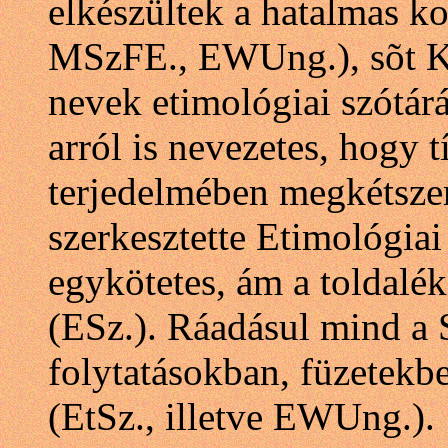
elkészültek a hatalmas ko
MSzFE., EWUng.), sõt Kis
nevek etimológiai szótárá
arról is nevezetes, hogy t
terjedelmében megkétsze
szerkesztette Etimológia
egykötetes, ám a toldalék
(ESz.). Ráadásul mind a 
folytatásokban, füzetekb
(EtSz., illetve EWUng.).