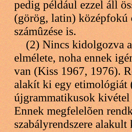
pedig például ezzel áll ö
(görög, latin) középfokú
számûzése is.
(2) Nincs kidolgozva az
elmélete, noha ennek igé
van (Kiss 1967, 1976). R
alakít ki egy etimológiát 
újgrammatikusok kivétel n
Ennek megfelelõen rendkí
szabályrendszere alakult 