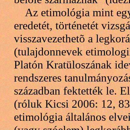
Az etimológia mint egy
eredetét, történetét vizs
visszavezethetõ a legkor
(tulajdonnevek etimolog
Platón Kratüloszának idev
rendszeres tanulmányozás
században fektették le. 
(róluk Kicsi 2006: 12, 8
etimológia általános elve
(vagy szóelem) legkorábbi