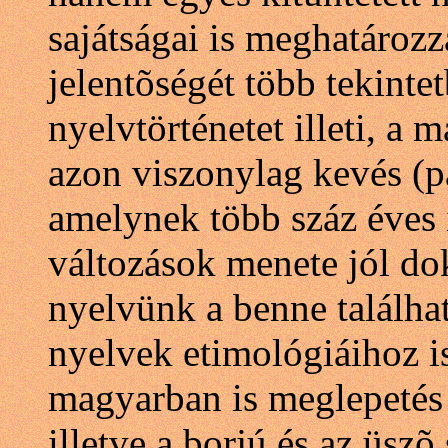
sajátságai is meghatároz
jelentõségét több tekint
nyelvtörténetet illeti, a
azon viszonylag kevés (pá
amelynek több száz éves í
változások menete jól d
nyelvünk a benne találh
nyelvek etimológiáihoz i
magyarban is meglepetés p
illetve a borjú és az üsz