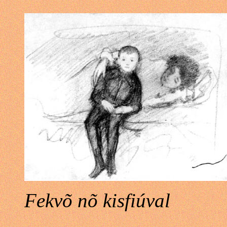
Fekvõ nõ kisfiúval