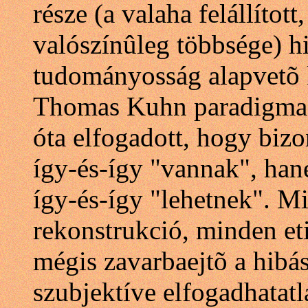
része (a valaha felállítot
valószínûleg többsége) h
tudományosság alapvetõ 
Thomas Kuhn paradigmae
óta elfogadott, hogy bi
így-és-így "vannak", han
így-és-így "lehetnek". M
rekonstrukció, minden et
mégis zavarbaejtõ a hibá
szubjektíve elfogadhatatl