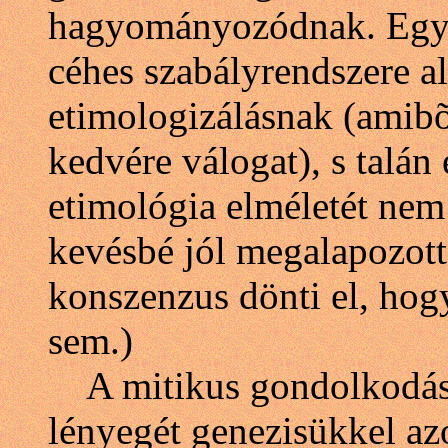
hagyományozódnak. Egyál
céhes szabályrendszere a
etimologizálásnak (amibõl
kedvére válogat), s talán
etimológia elméletét nem 
kevésbé jól megalapozott
konszenzus dönti el, hog
sem.)
A mitikus gondolkodás 
lényegét genezisükkel az