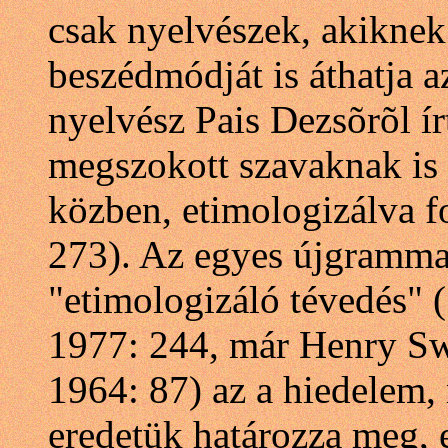
csak nyelvészek, akiknek
beszédmódját is áthatja a
nyelvész Pais Dezsõrõl ír
megszokott szavaknak is az
közben, etimologizálva f
273). Az egyes újgrammati
"etimologizáló tévedés" 
1977: 244, már Henry Swee
1964: 87) az a hiedelem, 
eredetük határozza meg, e