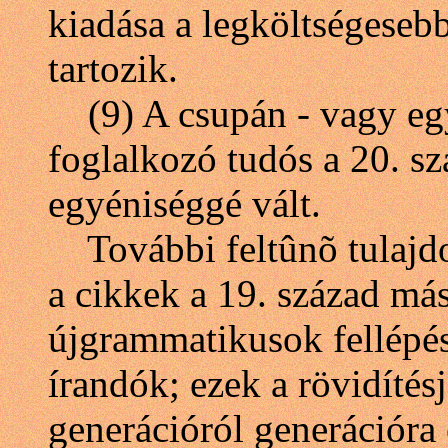
kiadása a legköltségeseb
tartozik.
(9) A csupán - vagy egy
foglalkozó tudós a 20. sz
egyéniséggé vált.
További feltûnõ tulajdo
a cikkek a 19. század más
újgrammatikusok fellépés
írandók; ezek a rövidíté
generációról generációra