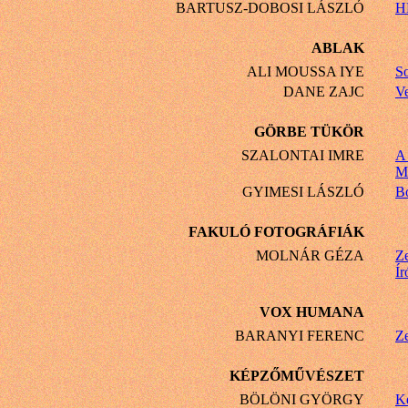
BARTUSZ-DOBOSI LÁSZLÓ
H
ABLAK
ALI MOUSSA IYE
S
DANE ZAJC
V
GÖRBE TÜKÖR
SZALONTAI IMRE
A 
Mi
GYIMESI LÁSZLÓ
Bo
FAKULÓ FOTOGRÁFIÁK
MOLNÁR GÉZA
Ze
Ír
VOX HUMANA
BARANYI FERENC
Ze
KÉPZŐMŰVÉSZET
BÖLÖNI GYÖRGY
K