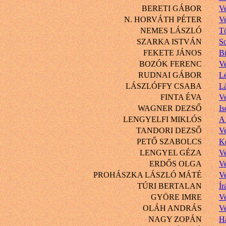
BERETI GÁBOR
V
N. HORVÁTH PÉTER
V
NEMES LÁSZLÓ
T
SZARKA ISTVÁN
S
FEKETE JÁNOS
Bü
BOZÓK FERENC
V
RUDNAI GÁBOR
Lé
LÁSZLÓFFY CSABA
Lá
FINTA ÉVA
V
WAGNER DEZSŐ
Is
LENGYELFI MIKLÓS
A
TANDORI DEZSŐ
V
PETŐ SZABOLCS
Ké
LENGYEL GÉZA
V
ERDŐS OLGA
V
PROHÁSZKA LÁSZLÓ MÁTÉ
V
TÚRI BERTALAN
Ír
GYÖRE IMRE
V
OLÁH ANDRÁS
V
NAGY ZOPÁN
Ha