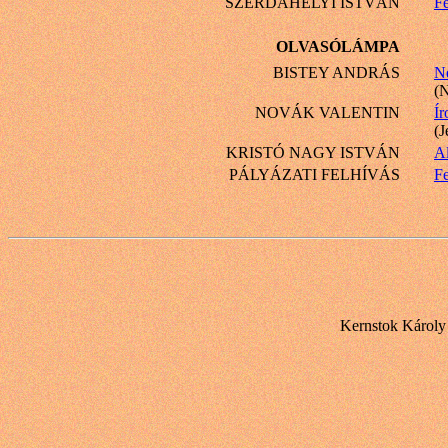
SZERDAHELYI ISTVÁN
Fe
OLVASÓLÁMPA
BISTEY ANDRÁS
N
(N
NOVÁK VALENTIN
Ír
(J
KRISTÓ NAGY ISTVÁN
Al
PÁLYÁZATI FELHÍVÁS
Fe
Kernstok Károly