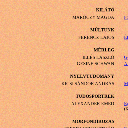
KILÁTÓ
MARÓCZY MAGDA
Fo
MÚLTUNK
FERENCZ LAJOS
É
MÉRLEG
ILLÉS LÁSZLÓ
G
GESINE SCHWAN
A 
NYELVTUDOMÁNY
KICSI SÁNDOR ANDRÁS
Mi
TUDÓSPORTRÉK
ALEXANDER EMED
Eg
(K
MORFONDÍROZÁS