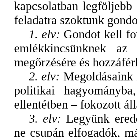
kapcsolatban legföljebb
feladatra szoktunk gondo
1. elv:
Gondot kell fo
emlékkincsünknek az
megőrzésére és hozzáférh
2. elv:
Megoldásaink i
politikai hagyományba
ellentétben – fokozott ál
3. elv:
Legyünk erede
ne csupán elfogadók, m