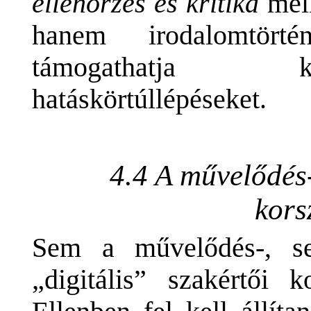
ellenőrzés és kritika
mell
hanem irodalomtö
támogathatja k
hatáskörtúllépéseket.
4.4 A művelődés
kors
Sem a művelődés-, s
„digitális” szakértői 