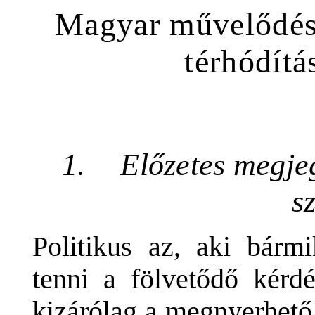
Magyar művelődésp
térhódít
1.
Előzetes megje
s
Politikus az, aki bárm
tenni a fölvetődő kérdé
kizárólag a megnyerhető, 