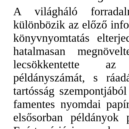
A világháló forrada
különbözik az előző inf
könyvnyomtatás elterj
hatalmasan megnövel
lecsökkentette az
példányszámát, s ráa
tartósság szempontjából
famentes nyomdai papí
elsősorban példányok 