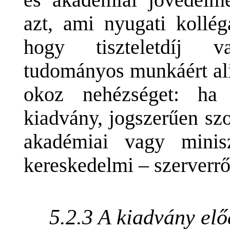
és akadémiai jövedelm
azt, ami nyugati kollég
hogy tiszteletdíj v
tudományos munkáért ali
okoz nehézséget: ha
kiadvány, jogszerűen sz
akadémiai vagy minis
kereskedelmi – szerverrő
5.2.3 A kiadvány elő