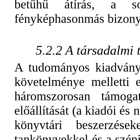
betűhű átírás, a so
fényképhasonmás bizony
5.2.2 A társadalmi
A tudományos kiadványo
követelménye melletti 
háromszorosan támog
előállítását (a kiadói é
könyvtári beszerzés
tankönyvekkel és a szé