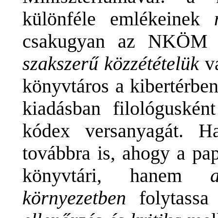
különféle emlékeinek
csakugyan az NKÖM in
szakszerű közzétételük
v
könyvtáros a kibertérben
kiadásban filológusként
kódex versanyagát. Ha
továbbra is, ahogy a pa
könyvtári, hanem
környezetben
folytassa 