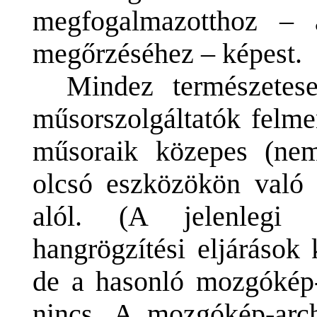
megfogalmazotthoz – a
megőrzéséhez – képest.
Mindez természetes
műsorszolgáltatók felme
műsoraik közepes (nem
olcsó eszközökön való a
alól. (A jelenlegi 
hangrögzítési eljárások 
de a hasonló mozgókép-
nincs. A mozgókép-arch