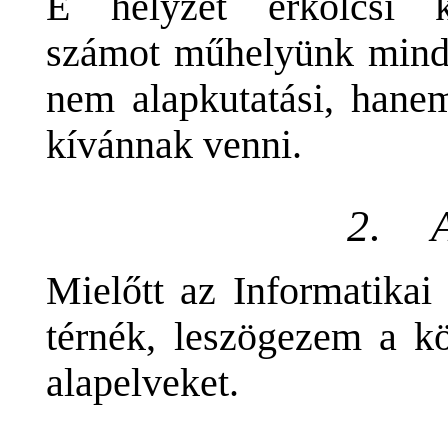
E helyzet erkölcsi k
számot műhelyünk mind 
nem alapkutatási, hane
kívánnak venni.
2.
Mielőtt az Informatikai
térnék, leszögezem a kö
alapelveket.