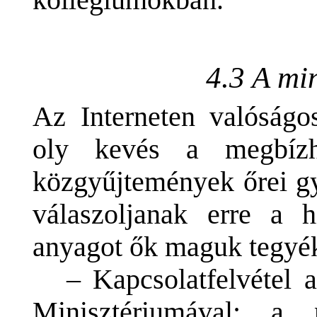
kollégiumokban.
4.3 A mi
Az Interneten valóságos
oly kevés a megbízh
közgyűjtemények őrei gy
válaszoljanak erre a h
anyagot ők maguk tegyé
– Kapcsolatfelvétel 
Minisztériumával: a 