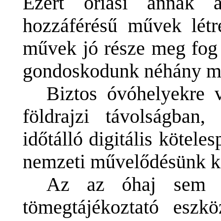
Ezért óriási annak a
hozzáférésű művek létre
művek jó része meg fog 
gondoskodunk néhány má
Biztos óvóhelyekre 
földrajzi távolságban,
időtálló digitális kötel
nemzeti művelődésünk k
Az az óhaj sem j
tömegtájékoztató eszk