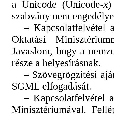
a Unicode (Unicode-
x
)
szabvány nem engedélye
– Kapcsolatfelvétel
Oktatási Minisztériu
Javaslom, hogy a nemzet
része a helyesírásnak.
– Szövegrögzítési ajá
SGML elfogadását.
– Kapcsolatfelvétel 
Minisztériumával. Fel