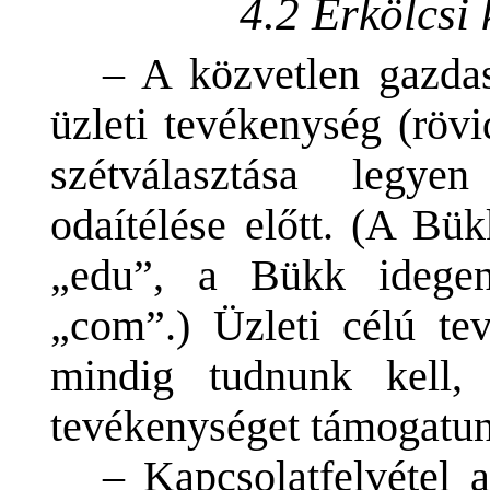
4.2 Erkölcsi
– A közvetlen gazda
üzleti tevékenység (röv
szétválasztása legy
odaítélése előtt. (A Bük
„edu”, a Bükk idegenf
„com”.) Üzleti célú te
mindig tudnunk kell,
tevékenységet támogatu
– Kapcsolatfelvétel 