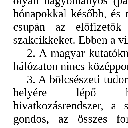
olyan hagyományos (pap
hónapokkal később, és 
csupán az előfizetők
szakcikkeket. Ebben a vi
2. A magyar kutatók
hálózaton nincs középpon
3. A bölcsészeti tud
helyére lépő bon
hivatkozásrendszer, a 
gondos, az összes forr