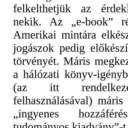
felkelthetjük az érdek
nekik. Az „e-book” ré
Amerikai mintára elkész
jogászok pedig előkészí
törvényét. Máris megke
a hálózati könyv-igényb
(az itt rendelkezé
felhasználásával) mári
„ingyenes hozzáféré
tudományos kiadvány”-t,