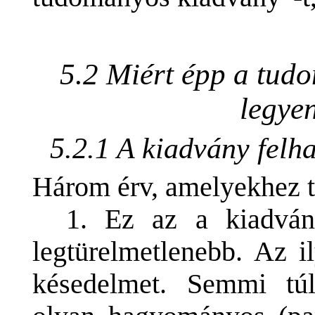
5.2 Miért épp a tud
legye
5.2.1 A kiadvány felh
Három érv, amelyekhez t
1. Ez az a kiadván
legtürelmetlenebb. Az i
késedelmet. Semmi túl