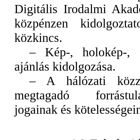
Digitális Irodalmi Aka
közpénzen kidolgozt
közkincs.
– Kép-, holokép-, 
ajánlás kidolgozása.
– A hálózati közzé
megtagadó forrástul
jogainak és kötelessége