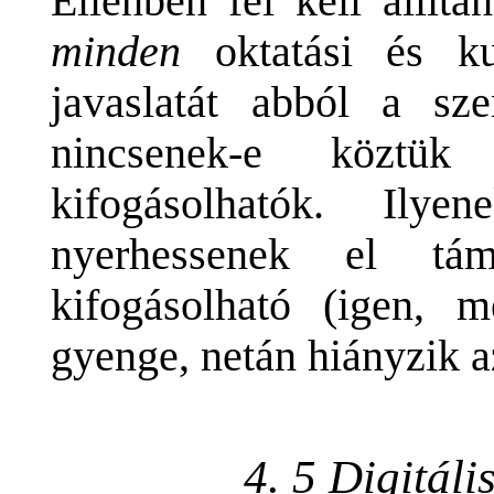
Ellenben fel kell állíta
minden
oktatási és kul
javaslatát abból a sz
nincsenek-e köztük 
kifogásolhatók. Ily
nyerhessenek el tám
kifogásolható (igen, 
gyenge, netán hiányzik az
4. 5 Digitáli