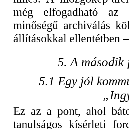
még elfogadható az 
minőségű archiválás köl
állításokkal ellentétben –
5. A második 
5.1 Egy jól komm
„Ing
Ez az a pont, ahol bát
tanulságos kísérleti fo