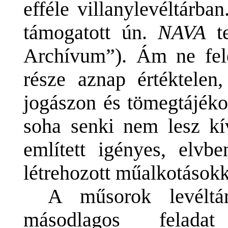
efféle villanylevéltárb
támogatott ún.
NAVA
te
Archívum”). Ám ne fel
része aznap értéktelen
jogászon és tömegtájékoz
soha senki nem lesz kí
említett igényes, elvb
létrehozott műalkotások
A műsorok levéltár
másodlagos felad