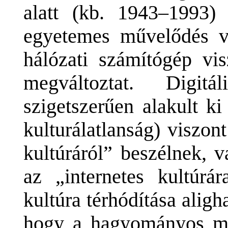
alatt (kb. 1943–1993) 
egyetemes művelődés v
hálózati számítógép vi
megváltoztat. Digitá
szigetszerűen alakult ki
kulturálatlanság) viszon
kultúráról” beszélnek, 
az „internetes kultúrá
kultúra térhódítása aligh
hogy a hagyományos mű