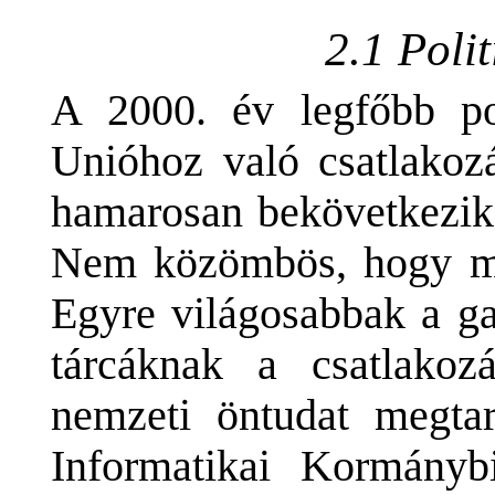
2.1 Polit
A 2000. év legfőbb po
Unióhoz való csatlakoz
hamarosan bekövetkezik 
Nem közömbös, hogy mi
Egyre világosabbak a ga
tárcáknak a csatlakoz
nemzeti öntudat megta
Informatikai Kormánybi