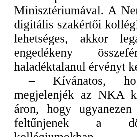
Minisztériumával. A Ne
digitális szakértői kol
lehetséges, akkor l
engedékeny összefér
haladéktalanul érvényt ke
– Kívánatos, hog
megjelenjék az NKA k
áron, hogy ugyanezen n
feltűnjenek a dönt