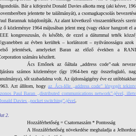
lgondolás. Bár a kifejezést Donald Davies alkotta meg (aki késve, 19
ovemberében jelentette be találmányát), a csomagkapcsolás bevezetés
aul Barannak tulajdonítják. Az alant következő visszaemlékezés szeri
az ő közleménye 1964 májusában jelent meg (vagy ekkor hangzott el a
IEEE kongresszusán, és később, de ezzel a dátummal tették közzé)
Ugyanebben az évben kerültek – korlátozott – nyilvánosságra azok 
belső jelentések, amelyeket Baran az előző években a RAN
orporation számára készített.
Ács Ernőnek az őáltala „address code”-nak nevezet
eljárásra számos közleménye (így 1964-ben egy összefoglaló, nag
anulmánya), sőt szabadalma volt. Az újdonságigény éve ez utóbbiakba
1963. Azt állítom, hogy
az Ács-féle „address code” lényegét tekintv
azonos Paul Baran „distributed communications network”-jével, illetv
Donald Davies „pocket switching”-jével
.
at 2.
Hozzáférhetőség = Csatornaszám * Pontosság
A Hozzáférhetőség növekedése meghaladja a Jelhordoz