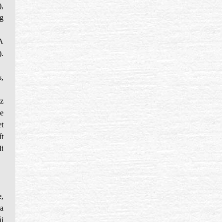
,
g
A
.
,
z
De
t
t
i
,
a
j