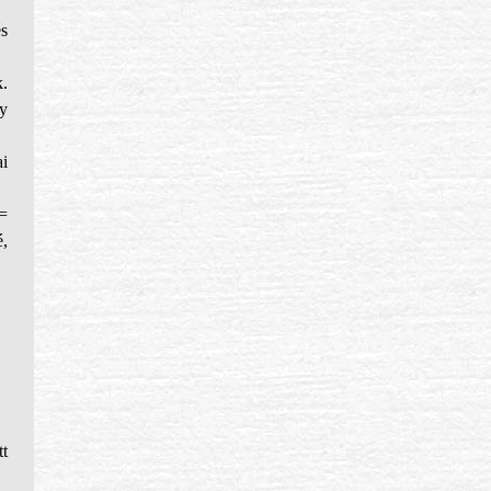
és
.
y
ai
=
,
t