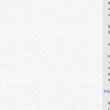
s
S
e
e
a
Exk