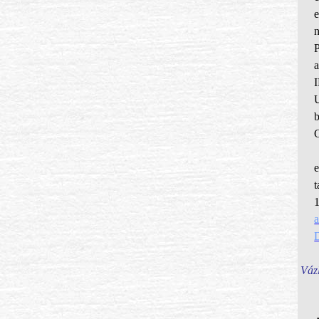
e
n
P
C
t
Vázl