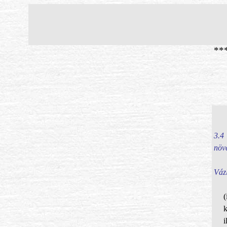
**
3.4
növ
Vázl
(
i