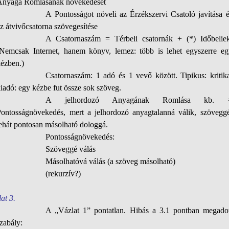
Anyaga Romlásának növekedését
A Pontosságot növeli az Érzékszervi Csatoló javítása 
z átvivőcsatorna szövegesítése
A Csatornaszám = Térbeli csatornák + (*) Időbeliek
(Nemcsak Internet, hanem könyv, lemez: több is lehet egyszerre eg
kézben.)
Csatornaszám: 1 adó és 1 vevő között. Tipikus: kritik
iadó: egy kézbe fut össze sok szöveg.
A jelhordozó Anyagának Romlása kb. 
Pontosságnövekedés, mert a jelhordozó anyagtalanná válik, szöveggé
ehát pontosan másolható dologgá.
Pontosságnövekedés:
Szöveggé válás
Másolhatóvá válás (a szöveg másolható)
(rekurzív?)
at 3.
A „Vázlat 1” pontatlan. Hibás a 3.1 pontban megadot
zabály: