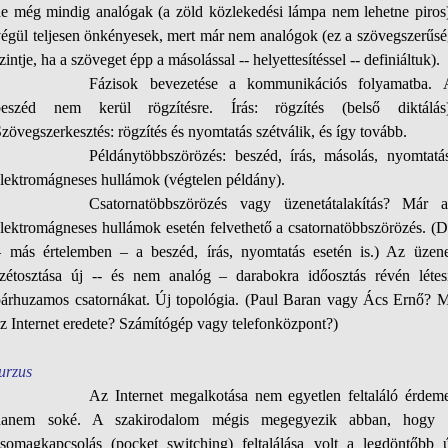
de még mindig analógak (a zöld közlekedési lámpa nem lehetne piros)
végül teljesen önkényesek, mert már nem analógok (ez a szövegszerűsé
zintje, ha a szöveget épp a másolással -- helyettesítéssel -- definiáltuk).
Fázisok bevezetése a kommunikációs folyamatba. 
beszéd nem kerül rögzítésre. Írás: rögzítés (belső diktálás)
zövegszerkesztés: rögzítés és nyomtatás szétválik, és így tovább.
Példánytöbbszörözés: beszéd, írás, másolás, nyomtatás
lektromágneses hullámok (végtelen példány).
Csatornatöbbszörözés vagy üzenetátalakítás? Már a
lektromágneses hullámok esetén felvethető a csatornatöbbszörözés. (
– más értelemben – a beszéd, írás, nyomtatás esetén is.) Az üzene
szétosztása új -- és nem analóg – darabokra időosztás révén létesí
párhuzamos csatornákat. Új topológia. (Paul Baran vagy Ács Ernő? M
z Internet eredete? Számítógép vagy telefonközpont?)
urzus
Az Internet megalkotása nem egyetlen feltaláló érdeme
hanem soké. A szakirodalom mégis megegyezik abban, hogy 
csomagkapcsolás (pocket switching) feltalálása volt a legdöntőbb ú