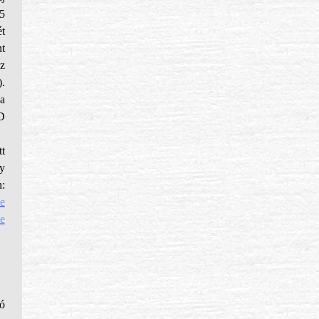
65
ét
nt
z
.
a
D
t
y
n:
e
e
ó