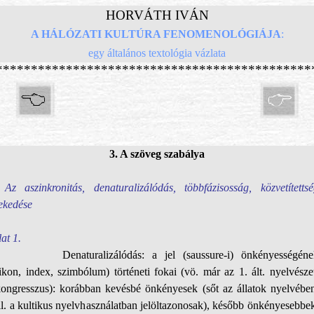
HORVÁTH IVÁN
A HÁLÓZATI KULTÚRA FENOMENOLÓGIÁJA
:
egy általános textológia vázlata
*********************************************
3. A szöveg szabálya
 Az aszinkronitás, denaturalizálódás, többfázisosság, közvetítettsé
ekedése
at 1.
Denaturalizálódás: a jel (saussure-i) önkényességéne
ikon, index, szimbólum) történeti fokai (vö. már az 1. ált. nyelvésze
kongresszus): korábban kevésbé önkényesek (sőt az állatok nyelvében
ll. a kultikus nyelvhasználatban jelöltazonosak), később önkényesebbe