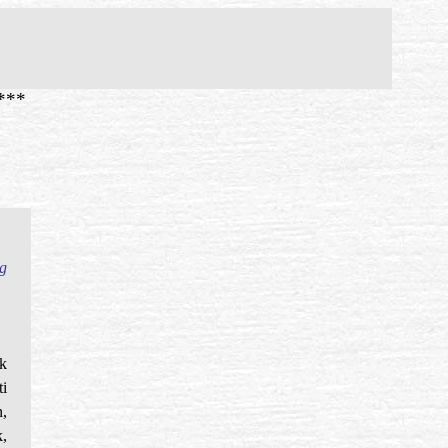
***
g
k
ti
,
k,