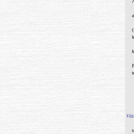
a
k
t
Vázl
s