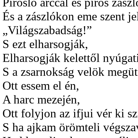
Pirosló arccal és piros zász
És a zászlókon eme szent je
„Világszabadság!”
S ezt elharsogják,
Elharsogják kelettől nyúgat
S a zsarnokság velök megüt
Ott essem el én,
A harc mezején,
Ott folyjon az ifjui vér ki 
S ha ajkam örömteli végsza