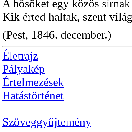
A hősöket egy közös sírnak
Kik érted haltak, szent vil
(Pest, 1846. december.)
Életrajz
Pályakép
Értelmezések
Hatástörténet
Szöveggyűjtemény