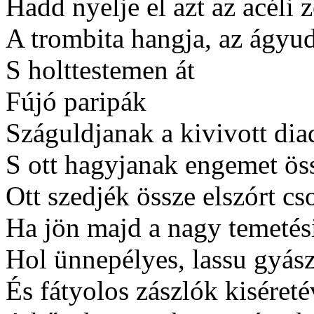
Hadd nyelje el azt az acéli z
A trombita hangja, az ágyud
S holttestemen át
Fújó paripák
Száguldjanak a kivivott dia
S ott hagyjanak engemet öss
Ott szedjék össze elszórt c
Ha jön majd a nagy temetés
Hol ünnepélyes, lassu gyás
És fátyolos zászlók kiséreté