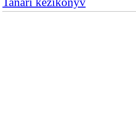
Tanári kézikönyv