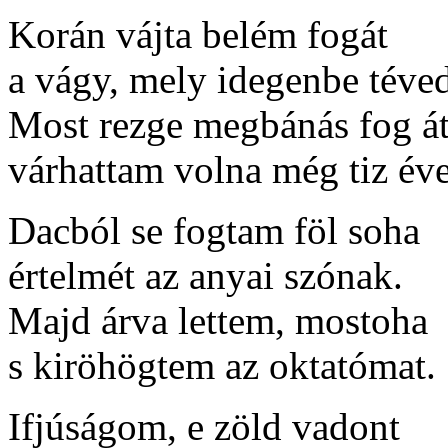
Korán vájta belém fogát
a vágy, mely idegenbe téved
Most rezge megbánás fog át
várhattam volna még tiz éve
Dacból se fogtam föl soha
értelmét az anyai szónak.
Majd árva lettem, mostoha
s kiröhögtem az oktatómat.
Ifjúságom, e zöld vadont