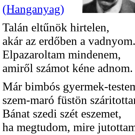
(Hanganyag)
Talán eltűnök hirtelen,
akár az erdőben a vadnyom
Elpazaroltam mindenem,
amiről számot kéne adnom.
Már bimbós gyermek-teste
szem-maró füstön száritott
Bánat szedi szét eszemet,
ha megtudom, mire jutotta