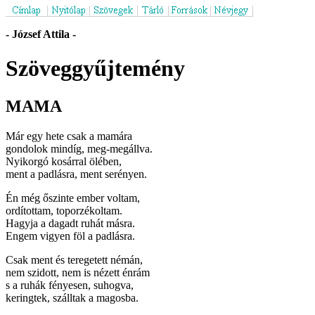
- József Attila -
Szöveggyűjtemény
MAMA
Már egy hete csak a mamára
gondolok mindíg, meg-megállva.
Nyikorgó kosárral ölében,
ment a padlásra, ment serényen.
Én még őszinte ember voltam,
ordítottam, toporzékoltam.
Hagyja a dagadt ruhát másra.
Engem vigyen föl a padlásra.
Csak ment és teregetett némán,
nem szidott, nem is nézett énrám
s a ruhák fényesen, suhogva,
keringtek, szálltak a magosba.