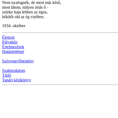
Nem nyafognék, de most már késő,
most látom, milyen óriás ő -
szürke haja lebben az égen,
kékítőt old az ég vizében.
1934. október
Életrajz
Pályakép
Értelmezések
Hatástörténet
Szöveggyűjtemény
Szakirodalom
Tárló
Tanári kézikönyv