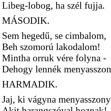
Libeg-lobog, ha szél fujja.
MÁSODIK.
Sem hegedű, se cimbalom,
Beh szomorú lakodalom!
Mintha orruk vére folyna -
Dehogy lennék menyasszon
HARMADIK.
Jaj, ki vágyna menyasszony
Akit harangszóval hoznak!