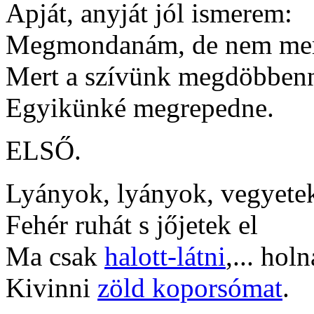
Apját, anyját jól ismerem:
Megmondanám, de nem me
Mert a szívünk megdöbbenn
Egyikünké megrepedne.
ELSŐ.
Lyányok, lyányok, vegyetek
Fehér ruhát s jőjetek el
Ma csak
halott-látni
,... hol
Kivinni
zöld koporsómat
.