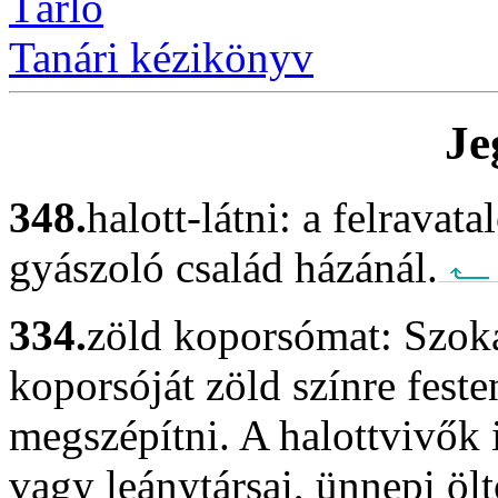
Tárló
Tanári kézikönyv
Je
348.
halott-látni:
a felravata
gyászoló család házánál.
334.
zöld koporsómat:
Szoká
koporsóját zöld színre feste
megszépítni. A halottvivők 
vagy leánytársai, ünnepi öl