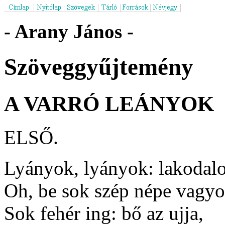
- Arany János -
Szöveggyűjtemény
A VARRÓ LEÁNYOK
ELSŐ.
Lyányok, lyányok: lakodal
Oh, be sok szép népe vagyo
Sok fehér ing: bő az ujja,