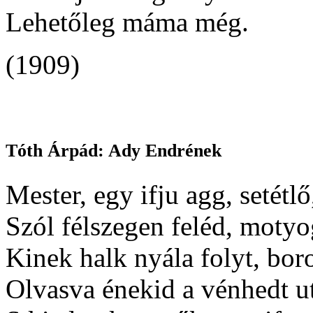
Lehetőleg máma még.
(1909)
Tóth Árpád: Ady Endrének
Mester, egy ifju agg, setétlő
Szól félszegen feléd, motyo
Kinek halk nyála folyt, bor
Olvasva énekid a vénhedt ut