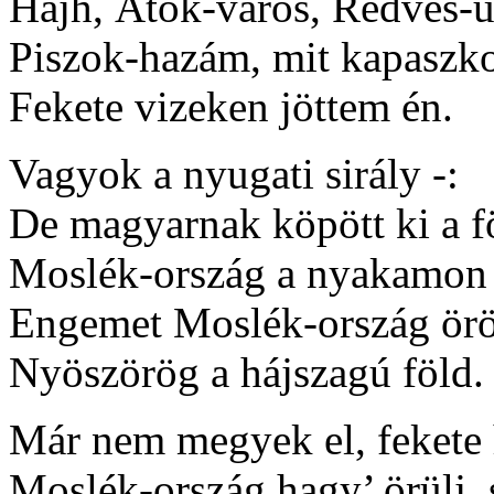
Hajh, Átok-város, Redves-u
Piszok-hazám, mit kapaszk
Fekete vizeken jöttem én.
Vagyok a nyugati sirály -:
De magyarnak köpött ki a f
Moslék-ország a nyakamon 
Engemet Moslék-ország örö
Nyöszörög a hájszagú föld.
Már nem megyek el, fekete 
Moslék-ország hagy’ örülj,