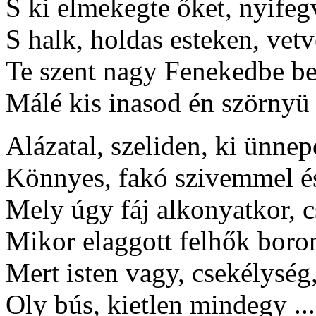
S ki elmekegte őket, nyifeg
S halk, holdas esteken, vet
Te szent nagy Fenekedbe b
Málé kis inasod én szörnyü
Alázatal, szeliden, ki ünnep
Könnyes, fakó szivemmel és
Mely úgy fáj alkonyatkor, 
Mikor elaggott felhők boro
Mert isten vagy, csekélység,
Oly bús, kietlen mindegy ...