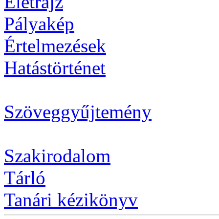
Életrajz
Pályakép
Értelmezések
Hatástörténet
Szöveggyűjtemény
Szakirodalom
Tárló
Tanári kézikönyv