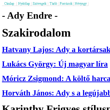
- Ady Endre -
Szakirodalom
Hatvany Lajos: Ady a kortársak
Lukács György: Új magyar líra
Móricz Zsigmond: A költő harca
Horváth János: Ady s a legújab
Karinthy Frigyes stílus