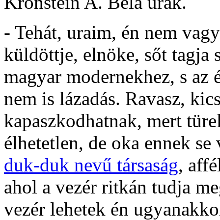
Kronstein A. Béla urak.
- Tehát, uraim, én nem vagy
küldöttje, elnöke, sőt tagj
magyar modernekhez, s az é
nem is lázadás. Ravasz, ki
kapaszkodhatnak, mert türe
élhetetlen, de oka ennek s
duk-duk nevű társaság
, aff
ahol a vezér ritkán tudja me
vezér lehetek én ugyanakko