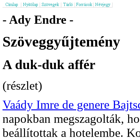
- Ady Endre -
Szöveggyűjtemény
A duk-duk affér
(részlet)
Vaády Imre de genere Bajts
napokban megszagolták, ho
beállítottak a hotelembe. Ko