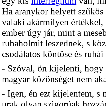
egy kis
interregnum
van, mi
Ha aranykor helyett szűkös 
valaki akármilyen értékkel, 
ember úgy jár, mint a meseb
ruhaholmit leszednek, s kö
csodálatos köntöse és ruhái
- Szóval, ön kijelenti, hog
magyar közönséget nem aka
- Igen, én ezt kijelentem, s
urak olyan szigorúak hozz