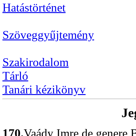
Hatástörténet
Szöveggyűjtemény
Szakirodalom
Tárló
Tanári kézikönyv
Je
170.
Vaády Imre de genere B