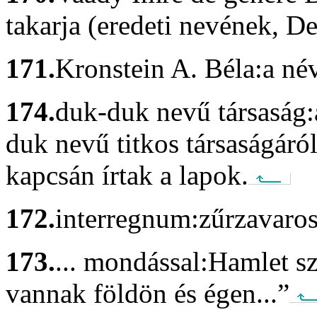
takarja (eredeti nevének, De
171.
Kronstein A. Béla:
a név
174.
duk-duk nevű társaság:
duk nevű titkos társaságár
kapcsán írtak a lapok.
172.
interregnum:
zűrzavaros
173.
... mondással:
Hamlet sz
vannak földön és égen...”