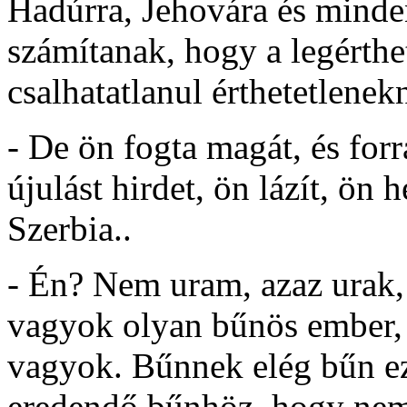
Hadúrra, Jehovára és minde
számítanak, hogy a legérthe
csalhatatlanul érthetetlenek
- De ön fogta magát, és forra
újulást hirdet, ön lázít, ön 
Szerbia..
- Én? Nem uram, azaz urak
vagyok olyan bűnös ember, 
vagyok. Bűnnek elég bűn ez,
eredendő bűnhöz, hogy nem 