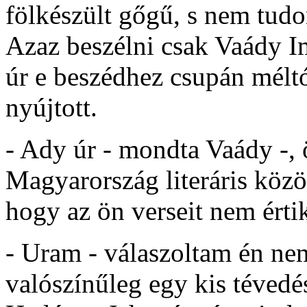
fölkészült gőgű, s nem tud
Azaz beszélni csak Vaády Im
úr e beszédhez csupán méltó
nyújtott.
- Ady úr - mondta Vaády -, ö
Magyarország literáris közö
hogy az ön verseit nem érti
- Uram - válaszoltam én ne
valószínűleg egy kis tévedé