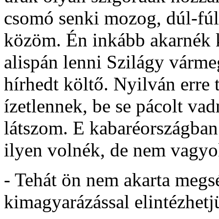
csomó senki mozog, dúl-fúl,
közöm. Én inkább akarnék 
alispán lenni Szilágy várm
hírhedt költő. Nyilván erre
ízetlennek, be se pácolt va
látszom. E kabaréországban 
ilyen volnék, de nem vagyo
- Tehát ön nem akarta megs
kimagyarázással elintézhetj