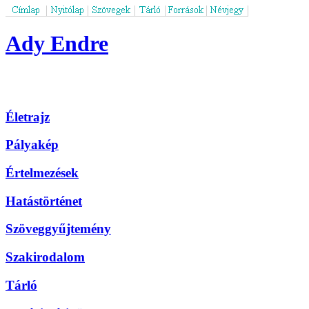
Ady Endre
Életrajz
Pályakép
Értelmezések
Hatástörténet
Szöveggyűjtemény
Szakirodalom
Tárló