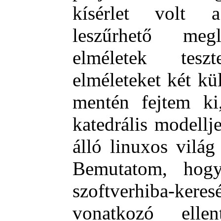
kísérlet volt 
leszűrhető megl
elméletek tesz
elméleteket két kül
mentén fejtem ki
katedrális modellj
álló linuxos vilá
Bemutatom, hog
szoftverhiba-keres
vonatkozó ellent