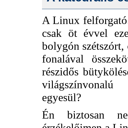
A Linux felforgat
csak öt évvel eze
bolygón szétszórt,
fonalával összekö
részidős bütykölés
világszínvonalú
egyesül?
Én biztosan ne
érzékelőimen a Li