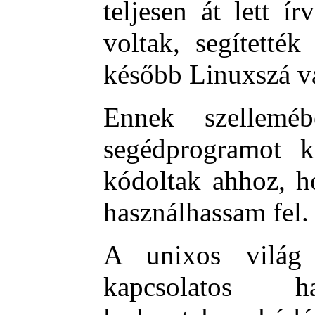
teljesen át lett 
voltak, segítetté
később Linuxszá vá
Ennek szellemé
segédprogramot k
kódoltak ahhoz, ho
használhassam fel.
A unixos világ f
kapcsolatos h