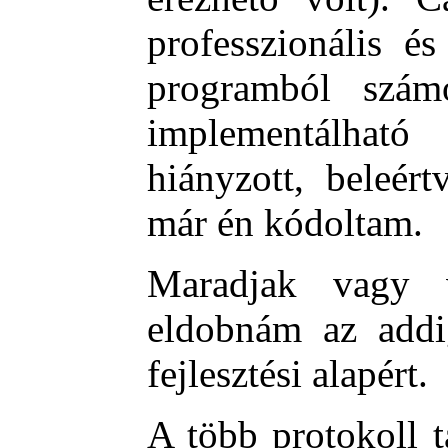
professzionális é
programból szám
implementálható
hiányzott, beleér
már én kódoltam.
Maradjak vagy v
eldobnám az add
fejlesztési alapért.
A több protokoll 