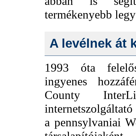
abban is seg
termékenyebb legy
A levélnek át k
1993 óta felel
ingyenes hozzáfér
County Inter
internetszolgáltat
a pennsylvaniai W
társalapítójakén