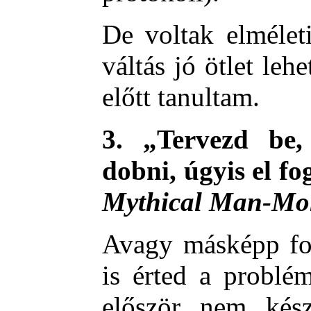
De voltak elmélet
váltás jó ötlet leh
előtt tanultam.
3. „Tervezd be,
dobni, úgyis el f
Mythical Man-Mo
Avagy másképp fo
is érted a problé
először nem kész