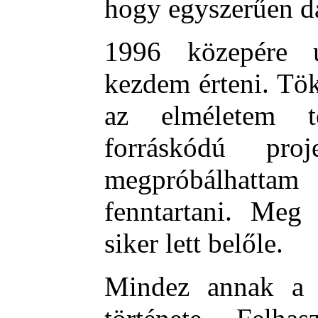
hogy egyszerűen da
1996 közepére 
kezdem érteni. Tök
az elméletem te
forráskódú pro
megpróbálhattam
fenntartani. Meg 
siker lett belőle.
Mindez annak a 