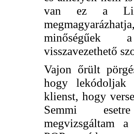
van ez a Lin
megmagyarázhatja
minőségűek a 
visszavezethető sz
Vajon őrült pörgé
hogy lekódoljak
klienst, hogy vers
Semmi esetr
megvizsgáltam a