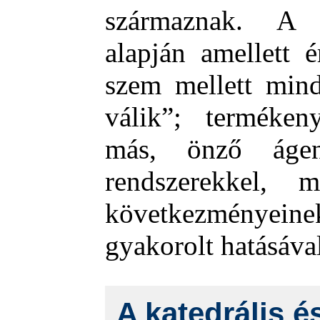
származnak. A l
alapján amellett 
szem mellett mind
válik”; terméken
más, önző ágen
rendszerekkel, 
következményeinek
gyakorolt hatásáva
A katedrális é