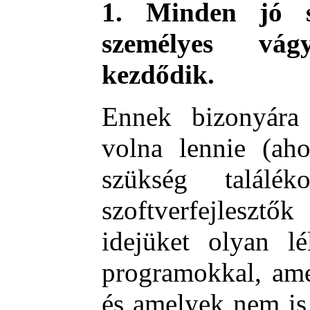
1. Minden jó sz
személyes vágy
kezdődik.
Ennek bizonyára 
volna lennie (ah
szükség találé
szoftverfejlesztő
idejüket olyan l
programokkal, ame
és amelyek nem is