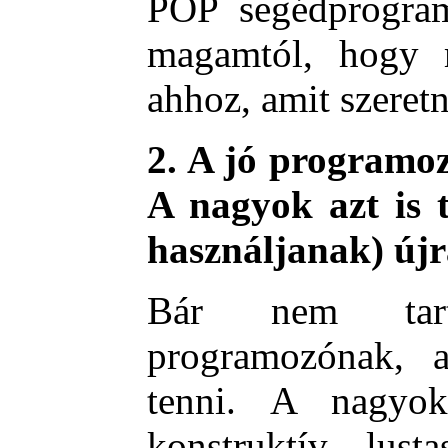
POP segédprogra
magamtól, hogy m
ahhoz, amit szeret
2. A jó programoz
A nagyok azt is t
használjanak) újr
Bár nem ta
programozónak, 
tenni. A nagyok
konstruktív lus