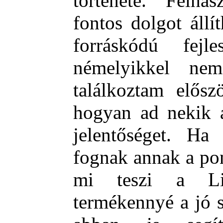
története. Felh
fontos dolgot állí
forráskódú fejl
némelyikkel ne
találkoztam elősz
hogyan ad nekik a
jelentőséget. Ha
fognak annak a po
mi teszi a Lin
termékennyé a jó s