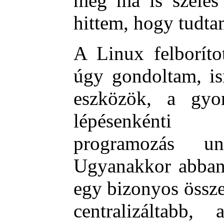
még ma is széles 
hittem, hogy tudta
A Linux felboríto
úgy gondoltam, is
eszközök, a gyo
lépésenkénti f
programozás un
Ugyanakkor abban 
egy bizonyos össze
centralizáltabb,