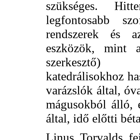
szükséges. Hi
legfontosabb szo
rendszerek és 
eszközök, mint 
szerkesztő) 
katedrálisokhoz h
varázslók által, ó
mágusokból álló, e
által, idő előtti bé
Linus Torvalds fej