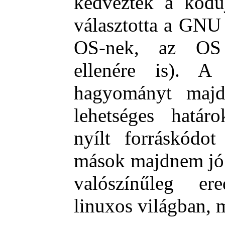
kedveztek a kódúj
választotta a GNU 
OS-nek, az OS 
ellenére is). A
hagyományt majd
lehetséges határo
nyílt forráskódot
mások majdnem jó 
valószínűleg e
linuxos világban, 