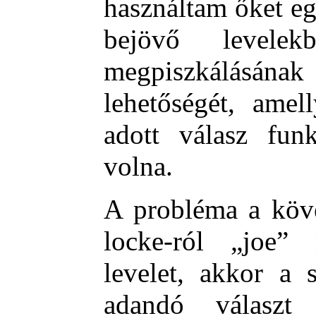
használtam őket eg
bejövő levelek
megpiszkálásának
lehetőségét, amel
adott válasz fun
volna.
A probléma a köve
locke-ról „joe”
levelet, akkor a 
adandó választ