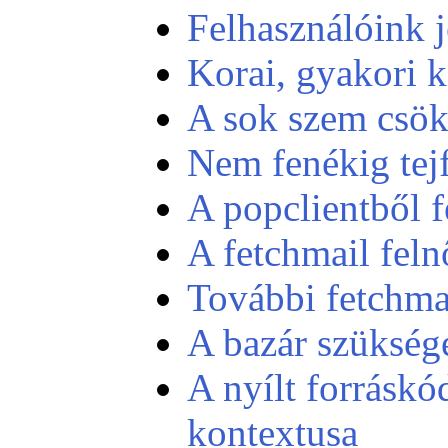
Felhasználóink j
Korai, gyakori 
A sok szem csök
Nem fenékig tej
A popclientből f
A fetchmail feln
További fetchmai
A bazár szüksége
A nyílt forráskó
kontextusa