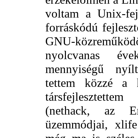
voltam a Unix-fej
forráskódú fejlesz
GNU-közreműköd
nyolcvanas éve
mennyiségű nyílt
tettem közzé a h
társfejlesztet
(nethack, az
üzemmódjai, xlif