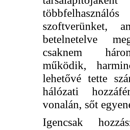
többfelhaszná
szoftverünket, a
betelnetelve m
csaknem hárome
működik, harmi
lehetővé tette s
hálózati hozzá
vonalán, sőt egyen
Igencsak hozzá