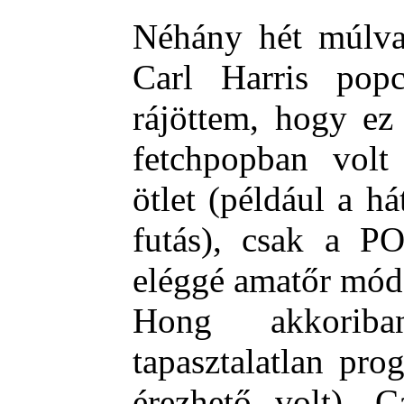
Néhány hét múlva
Carl Harris popc
rájöttem, hogy ez
fetchpopban volt
ötlet (például a h
futás), csak a PO
eléggé amatőr mód
Hong akkori
tapasztalatlan pr
érezhető volt). C