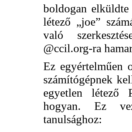
boldogan elküldte
létező „joe” szám
való szerkeszté
@ccil.org-ra hamar
Ez egyértelműen o
számítógépnek kel
egyetlen létező
hogyan. Ez ve
tanulsághoz: