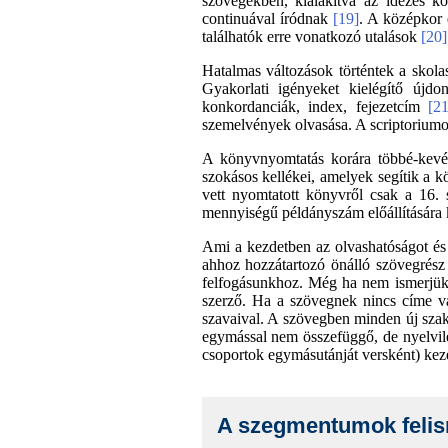
szövegekben, kialakítva az idézés k
continuával íródnak
[19]
. A középkor 
találhatók erre vonatkozó utalások
[20]
Hatalmas változások történtek a skola
Gyakorlati igényeket kielégítő újd
konkordanciák, index, fejezetcím
[21
szemelvények olvasása. A scriptoriumok
A könyvnyomtatás korára többé-kevé
szokásos kellékei, amelyek segítik a 
vett nyomtatott könyvről csak a 16.
mennyiségű példányszám előállítására 
Ami a kezdetben az olvashatóságot és
ahhoz hozzátartozó önálló szövegrész 
felfogásunkhoz. Még ha nem ismerjük a
szerző. Ha a szövegnek nincs címe vag
szavaival. A szövegben minden új szak
egymással nem összefüggő, de nyelvile
csoportok egymásutánját versként) keze
A szegmentumok feli