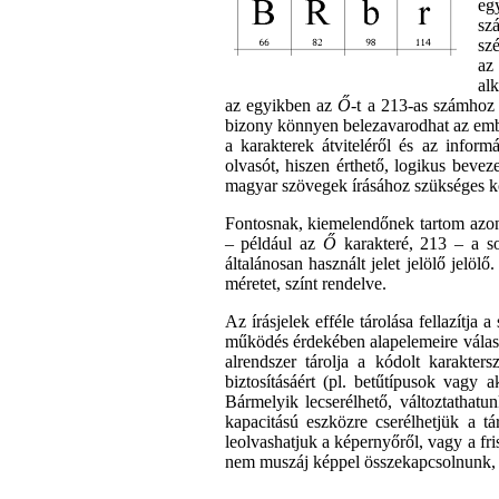
eg
sz
sz
az 
al
az egyikben az
Ő
-t a 213-as számho
bizony könnyen belezavarodhat az emb
a karakterek átviteléről és az infor
olvasót, hiszen érthető, logikus beve
magyar szövegek írásához szükséges kó
Fontosnak, kiemelendőnek tartom azonba
–
például az
Ő
karakteré, 213 – a so
általánosan használt jelet jelölő jelö
méretet, színt rendelve.
Az írásjelek efféle tárolása fellazítj
működés érdekében alapelemeire válasz
alrendszer tárolja a kódolt karakte
biztosításáért (pl. betűtípusok vagy 
Bármelyik lecserélhető, változtathat
kapacitású eszközre cserélhetjük a tá
leolvashatjuk a képernyőről, vagy a fri
nem muszáj képpel összekapcsolnunk, a 