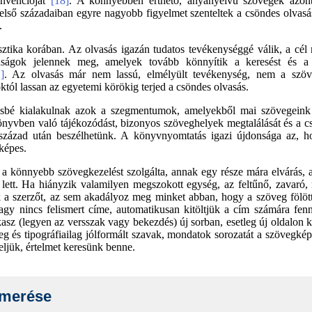
onvencióját
[18]
. A könnyebben érthető, anyanyelvű szövegek azonb
első századaiban egyre nagyobb figyelmet szenteltek a csöndes olva
.
sztika korában. Az olvasás igazán tudatos tevékenységgé válik, a cé
onságok jelennek meg, amelyek tovább könnyítik a keresést és a h
]
. Az olvasás már nem lassú, elmélyült tevékenység, nem a szö
tól lassan az egyetemi körökig terjed a csöndes olvasás.
sbé kialakulnak azok a szegmentumok, amelyekből mai szövegeink 
könyvben való tájékozódást, bizonyos szöveghelyek megtalálását és a c
 század után beszélhetünk. A könyvnyomtatás igazi újdonsága az, ho
képes.
 a könnyebb szövegkezelést szolgálta, annak egy része mára elvárás,
lett. Ha hiányzik valamilyen megszokott egység, az feltűnő, zavaró, n
 szerzőt, az sem akadályoz meg minket abban, hogy a szöveg fölötti 
y nincs felismert címe, automatikusan kitöltjük a cím számára fennta
asz (legyen az versszak vagy bekezdés) új sorban, esetleg új oldalon 
g és tipográfiailag jólformált szavak, mondatok sorozatát a szövegképt
ljük, értelmet keresünk benne.
smerése