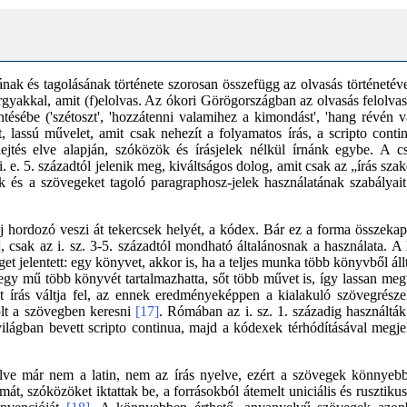
ak és tagolásának története szorosan összefügg az olvasás történeté
gyakkal, amit (f)elolvas. Az ókori Görögországban az olvasás felolvas
entésébe ('szétoszt', 'hozzátenni valamihez a kimondást', 'hang révén 
 lassú művelet, amit csak nehezít a folyamatos írás, a scripto contin
jtés elve alapján, szóközök és írásjelek nélkül írnánk egybe. A 
. e. 5. századtól jelenik meg, kiváltságos dolog, amit csak az „írás s
k és a szövegeket tagoló paragraphosz-jelek használatának szabályait
 hordozó veszi át tekercsek helyét, a kódex. Bár ez a forma összekap
]
, csak az i. sz. 3-5. századtól mondható általánosnak a használata. 
get jelentett: egy könyvet, akkor is, ha a teljes munka több könyvből ál
 egy mű több könyvét tartalmazhatta, sőt több művet is, így lassan meg
lt írás váltja fel, az ennek eredményeképpen a kialakuló szövegrész
lt a szövegben keresni
[17]
. Rómában az i. sz. 1. századig használták 
világban bevett scripto continua, majd a kódexek térhódításával megj
ve már nem a latin, nem az írás nyelve, ezért a szövegek könnyebb 
mát, szóközöket iktattak be, a forrásokból átemelt uniciális és rusztik