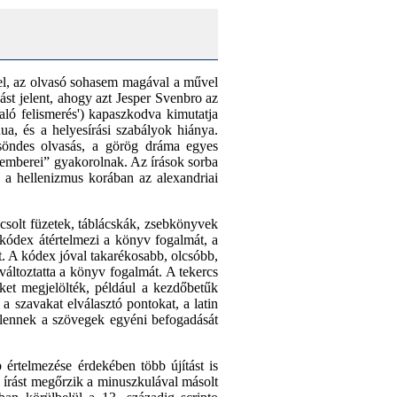
vel, az olvasó sohasem magával a művel
ást jelent, ahogy azt Jesper Svenbro az
való felismerés') kapaszkodva kimutatja
ua, és a helyesírási szabályok hiánya.
csöndes olvasás, a görög dráma egyes
zakemberei” gyakorolnak. Az írások sorba
 a hellenizmus korában az alexandriai
csolt füzetek, táblácskák, zsebkönyvek
A kódex átértelmezi a könyv fogalmát, a
lt. A kódex jóval takarékosabb, olcsóbb,
változtatta a könyv fogalmát. A tekercs
eket megjelölték, például a kezdőbetűk
a szavakat elválasztó pontokat, a latin
elennek a szövegek egyéni befogadását
értelmezése érdekében több újítást is
us írást megőrzik a minuszkulával másolt