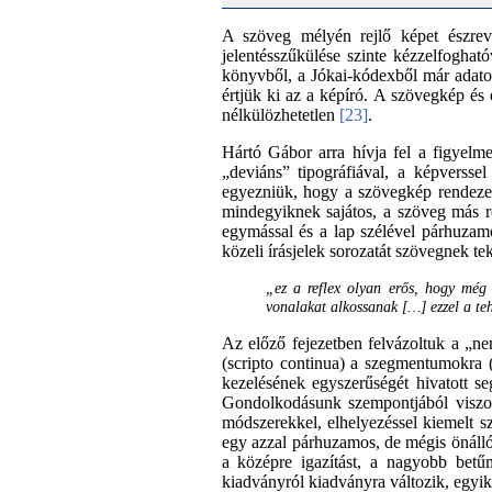
A szöveg mélyén rejlő képet észrevét
jelentésszűkülése szinte kézzelfoghat
könyvből, a Jókai-kódexből már adatolha
értjük ki az a képíró. A szövegkép é
nélkülözhetetlen
[23]
.
Hártó Gábor arra hívja fel a figyelm
„deviáns” tipográfiával, a képverss
egyezniük, hogy a szövegkép rendezetl
mindegyiknek sajátos, a szöveg más ré
egymással és a lap szélével párhuzam
közeli írásjelek sorozatát szövegnek tek
„ez a reflex olyan erős, hogy még a
vonalakat alkossanak […] ezzel a teh
Az előző fejezetben felvázoltuk a „ne
(scripto continua) a szegmentumokra (
kezelésének egyszerűségét hivatott se
Gondolkodásunk szempontjából viszont
módszerekkel, elhelyezéssel kiemelt s
egy azzal párhuzamos, de mégis önálló 
a középre igazítást, a nagyobb betű
kiadványról kiadványra változik, egyik 