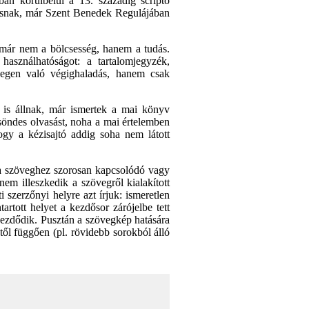
an körülbelül a 13. századig scripto
sásnak, már Szent Benedek Regulájában
l már nem a bölcsesség, hanem a tudás.
asználhatóságot: a tartalomjegyzék,
vegen való végighaladás, hanem csak
is állnak, már ismertek a mai könyv
söndes olvasást, noha a mai értelemben
gy a kézisajtó addig soha nem látott
 a szöveghez szorosan kapcsolódó vagy
em illeszkedik a szövegről kialakított
szerzőnyi helyre azt írjuk: ismeretlen
rtott helyet a kezdősor zárójelbe tett
kezdődik. Pusztán a szövegkép hatására
ől függően (pl. rövidebb sorokból álló