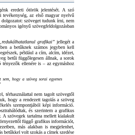
génk eredeti ótörök jelentését. A szó
kai tevékenység, az első magyar nyelvű
t, dolgozatot: szöveget tudunk írni, nem
udományos igényű szövegfeldolgozásban
„redukálhatatlanul grafikai”
jellegét a
ekben a betűknek számos jegyben kell
grészek, például a cím, alcím, idézet,
veg betűi függőlegesen állnak, a sorok
ó tényezők ellenére is – az egymáshoz
azt sem, hogy a szöveg sorai egyenes
”
, térhasználattal nem tagolt szövegtől
tuk, hogy a rendezett tagolás a szöveg
zékelés szempontjából képi információ.
ztrahálódtak, és szerintem a grafikus
 A szövegek tartalma mellett kialakult
örnyezettől függő grafikus információt,
ezetben, más alakban is megjelenhet,
más betűkkel volt szokás a címek szedése