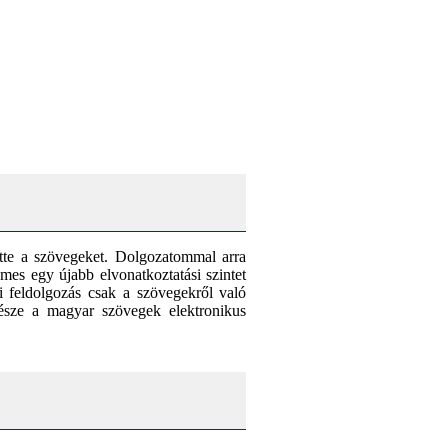
ette a szövegeket. Dolgozatommal arra
emes egy újabb elvonatkoztatási szintet
i feldolgozás csak a szövegekről való
 része a magyar szövegek elektronikus