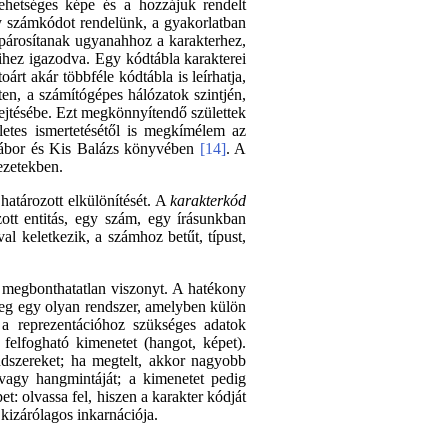
lehetséges képe és a hozzájuk rendelt
y számkódot rendelünk, a gyakorlatban
párosítanak ugyanahhoz a karakterhez,
eihez igazodva. Egy kódtábla karakterei
oárt akár többféle kódtábla is leírhatja,
en, a számítógépes hálózatok szintjén,
jtésébe. Ezt megkönnyítendő születtek
letes ismertetésétől is megkímélem az
y Gábor és Kis Balázs könyvében
[14]
. A
ezetekben.
határozott elkülönítését. A
karakterkód
zott entitás, egy szám, egy írásunkban
ával keletkezik, a számhoz betűt, típust,
ló megbonthatatlan viszonyt. A hatékony
veg egy olyan rendszer, amelyben külön
 a reprezentációhoz szükséges adatok
 felfogható kimenetet (hangot, képet).
ndszereket; ha megtelt, akkor nagyobb
t vagy hangmintáját; a kimenetet pedig
t: olvassa fel, hiszen a karakter kódját
kizárólagos inkarnációja.