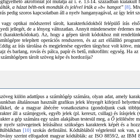
igyelhető akrofóniát jól mutatja az i. e. 13-14. században kialakult f
nálták, a házat béth-nek mondták és jelével írták a »b« hangot”
[8]
. Mi
rás pedig szoros kapcsolatban áll a nyelv hanganyagával, az így leírt sz
 vagy optikai módszerrel tárolt, karakterkódokból felépülő írás első
egyedi jellegét, de a lényeg változatlan. Annyit mindenesetre érdeme
elét (karakterkódokat). Az, hogy a gépen tárolt kódokhoz mit rendelünk
ítógépre telepített operációs rendszeren, és az azt előállító progr
 Eddig az írás tárolása és megjelenése egyetlen tárgyhoz volt kötve, mi
ajz és barlang, rovás és pálca, papír és betű, mikrofilm: egység. Ha az
a számítógépen tárolt szöveg képe és hordozója?
szöveg külön adattípus a számítógép számára, olyan adat, amely kara
ásunkban általánosan használt grafikus jelek lényegét kifejező helyett
tűkkel, de a magyar ábécére vonatkoztatva (gondoljunk csak többj
akter áll a számjegyek, egyéb jelek (pl. kereszt, csillag) és írásjelek 
rakter a gép számára egy szám alakjában testesül meg, a
Ő
jelölésére m
y nyelv szövegeinek leírásához szükséges karakterek képét és a hoz
dtáblá
kban
[10]
szokás definiálni. Kódtáblából végtelenül sok van, a
abvány szerint elfogadott magyar kódtáblák: az ISO 8859/2, az IBM 