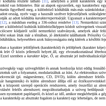
y kódtábla részlete látható
[11]
, amelyben a jelölt karakterek egy 
ámkód van feltüntetve. Bár az alapok egyszerűek, egy karakterhez eg
éttartás figyelhető meg, a különböző kódtáblák más-más számkódokat 
adott ország, nyelv vagy a használt szoftver fejlesztőjének szükséglet
kotják az adott kódtábla
karakterrepertoárját
. Ugyanazt a karakterrepert
z
[12]
, a másikban esetleg a 336-oshoz rendelve
[13]
. Nemzetközi szint
er a különböző kultúrák különbözőképpen kódolt szövegeinek visszafe
mációcsere kódjairól szóló nemzetközi szabványok, amelyek akár felü
zetést sokan írtak már a témában, jó áttekintést találhatunk Prószék
dtáblákra, helyesebben azok hiányosságaira még kitérek a későbbi fej
n a karakter jelölőjének (karakterkód) és jelöltjének (karakter képe) 
k leírt
Ő
közös jellemzői helyett áll, egy elvonatkoztatással létreho
lő. Ezzel szemben a
karakter képe
,
Ő
, az absztrakt jel individualizációj
a a szövegkép vagy szövegfelület és annak hordozója közt eddig fennál
tottuk szét a folyamatot, modularizáltuk az írást. Az elektronikus szö
rszekvenciát (pl. mágneslemez, CD, DVD), külön alrendszer felelős
akár hangminták) és külön alrendszer állítja elő az érzékszerveinkkel
unk a központi szerepű operációs rendszeren, amely összefűzi az alre
rolásért felelős alrendszert; megváltoztathatjuk a szöveg betűtípusá
ssen nyomtatott papírlapról, és közel az idő, amikor megkérhetjük a gépe
karakterkép az absztrakt fogalom (a karakter) egy lehetséges, de nem 