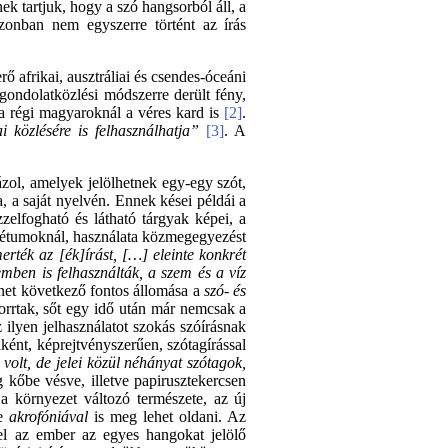
k tartjuk, hogy a szó hangsorból áll, a
azonban nem egyszerre történt az írás
rő afrikai, ausztráliai és csendes-óceáni
gondolatközlési módszerre derült fény,
 a régi magyaroknál a véres kard is
[2]
.
 közlésére is felhasználhatja”
[3]
. A
ázol, amelyek jelölhetnek egy-egy szót,
, a saját nyelvén. Ennek kései példái a
zelfogható és látható tárgyak képei, a
krétumoknál, használata közmegegyezést
rték az [ék]írást, […] eleinte konkrét
emben is felhasználták, a szem és a víz
ténet következő fontos állomása a
szó- és
orrtak, sőt egy idő után már nemcsak a
z ilyen jelhasználatot szokás szóírásnak
ként, képrejtvényszerűen, szótagírással
 volt, de jelei közül néhányat szótagok,
eg kőbe vésve, illetve papirusztekercsen
 a környezet változó természete, az új
ve
akrofóniával
is meg lehet oldani. Az
 el az ember az egyes hangokat jelölő