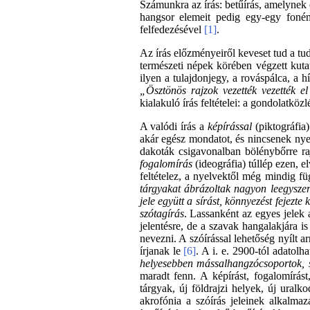
Számunkra az írás: betűírás, amelynek 
hangsor elemeit pedig egy-egy fonéma
felfedezésével
[1]
.
Az írás előzményeiről keveset tud a tudo
természeti népek körében végzett kuta
ilyen a tulajdonjegy, a rováspálca, a 
„Ösztönös rajzok vezették vezették e
kialakuló írás feltételei: a gondolatköz
A valódi írás a
képírással
(piktográfia)
akár egész mondatot, és nincsenek nyel
dakoták csigavonalban bölénybőrre raj
fogalomírás
(ideográfia) túllép ezen, e
feltételez, a nyelvektől még mindig fü
tárgyakat ábrázoltak nagyon leegyszerű
jele együtt a sírást, könnyezést fejezte 
szótagírás
. Lassanként az egyes jelek
jelentésre, de a szavak hangalakjára is
nevezni. A szóírással lehetőség nyílt 
írjanak le
[6]
. A i. e. 2900-tól adatol
helyesebben mássalhangzócsoportok, ső
maradt fenn. A képírást, fogalomírást
tárgyak, új földrajzi helyek, új uralk
akrofónia a szóírás jeleinek alkalma