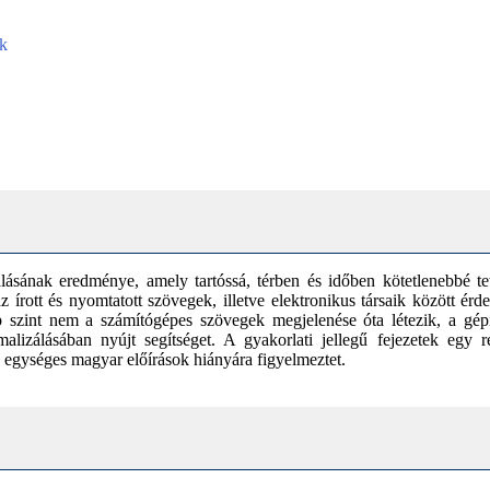
ek
álásának eredménye, amely tartóssá, térben és időben kötetlenebbé t
z írott és nyomtatott szövegek, illetve elektronikus társaik között érd
abb szint nem a számítógépes szövegek megjelenése óta létezik, a gép
alizálásában nyújt segítséget. A gyakorlati jellegű fejezetek egy
 egységes magyar előírások hiányára figyelmeztet.