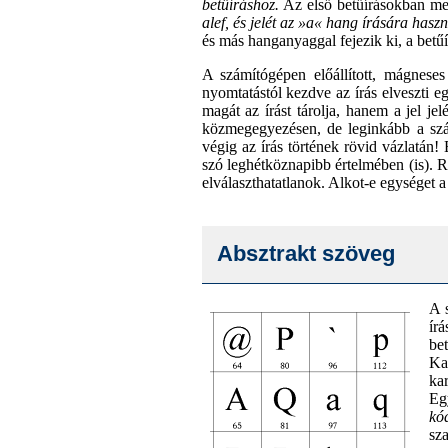
betűíráshoz.
Az első betűírásokban megf
alef, és jelét az »a« hang írására hasz
és más hanganyaggal fejezik ki, a betűí
A számítógépen előállított, mágneses
nyomtatástól kezdve az írás elveszti 
magát az írást tárolja, hanem a jel j
közmegegyezésen, de leginkább a szám
végig az írás történek rövid vázlatán!
szó leghétköznapibb értelmében (is). R
elválaszthatatlanok. Alkot-e egységet 
Absztrakt szöveg
A 
ír
be
Kar
ka
Eg
kó
sz