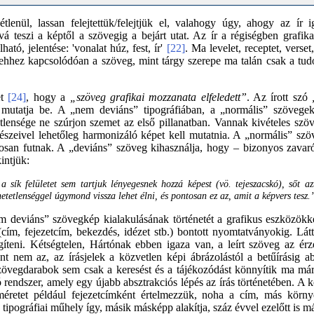
lenül, lassan felejtettük/felejtjük el, valahogy úgy, ahogy az ír i
óvá teszi a képtől a szövegig a bejárt utat. Az ír a régiségben grafi
tó, jelentése: 'vonalat húz, fest, ír'
[22]
. Ma levelet, receptet, verse
s ehhez kapcsolódóan a szöveg, mint tárgy szerepe ma talán csak a t
et
[24]
, hogy a
„szöveg grafikai mozzanata elfeledett”
. Az írott szó
el mutatja be. A „nem deviáns” tipográfiában, a „normális” szöveg
ensége ne szúrjon szemet az első pillanatban. Vannak kivételes szöve
szeivel lehetőleg harmonizáló képet kell mutatnia. A „normális” szö
osan futnak. A „deviáns” szöveg kihasználja, hogy – bizonyos zavar
intjük:
 sík felületet sem tartjuk lényegesnek hozzá képest (vö. tejeszacskó), sőt 
etetlenséggel úgymond vissza lehet élni, és pontosan ez az, amit a képvers tesz.
m deviáns” szövegkép kialakulásának történetét a grafikus eszközökkel
cím, fejezetcím, bekezdés, idézet stb.) bontott nyomtatványokig. Lát
gíteni. Kétségtelen, Hártónak ebben igaza van, a leírt szöveg az ér
 nem az, az írásjelek a közvetlen képi ábrázolástól a betűírásig abs
zövegdarabok sem csak a keresést és a tájékozódást könnyítik ma már.
rendszer, amely egy újabb absztrakciós lépés az írás történetében. A k
méretet például fejezetcímként értelmezzük, noha a cím, más körny
tipográfiai műhely így, másik másképp alakítja, száz évvel ezelőtt is 