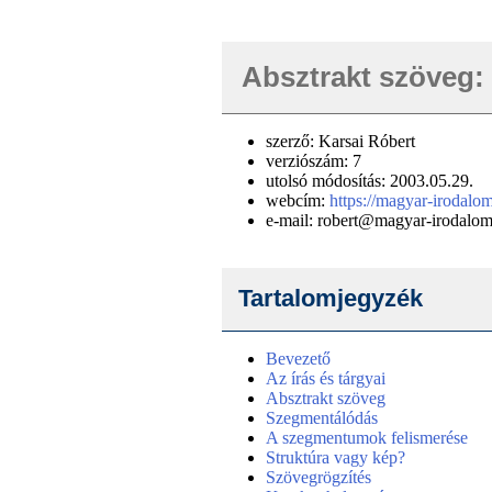
Absztrakt szöveg: 
szerző: Karsai Róbert
verziószám: 7
utolsó módosítás: 2003.05.29.
webcím:
https://magyar-irodalom
e-mail: robert@magyar-irodalom.
Tartalomjegyzék
Bevezető
Az írás és tárgyai
Absztrakt szöveg
Szegmentálódás
A szegmentumok felismerése
Struktúra vagy kép?
Szövegrögzítés