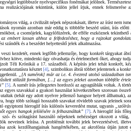
egységei legtöbbször nyelvspecifikus fonémákat jelölnek. Természetesne
 realizációjának tekintünk, külön jellel írjuk, ennek felismerése 
mányos világ, a civilizált népek népszokásait, illetve az írást nem isme
tások nyomán azonban már eddig is többféle beszéd utáni, írás előtti 
hírnökbot, a csomójelek, kagylófüzérek, de efféle eszköznek tekinthető
l az embert lassan ahhoz a felfedezéshez, hogy a rajzokat gondolatai
lési szándék és a beszédet helyettesítő jelek alkalmazása.
 veszi kezdetét, ennek legfőbb jellemzője, hogy konkrét tárgyakat ábr
vhez kötve, mindenki úgy olvashatja és értelmezheti őket, ahogy tudja
zolt Téli Krónikái a 17. századból. A képírás jelei tehát konkrét, kéz
lvonatkoztatásra késztet
[4]
, szimbolikus ábrái többet jelentenek a kon
ggetlenül.
„[A sumérok] már az i.e. 4. évezred utolsó századaiban isme
sített stilizált formában, […] az egyes jeleket azonban többféle értel
ki”
[5]
. A sumér írás jellegzetes hordozói az agyagtáblák voltak. A tör
 az egyes szavakkal a gyakori használat következtében szorosan összef
 utaltak (tehát egy adott nyelvre jellemző hangsor helyett állhatnak), a
arra, hogy több szótagú hosszabb szavakat rövidebb szavak jeleinek sora
ható egyiptomi hieroglif írás különös keveredést mutat, ugyanis
„szóírás
t egyes hangok jelölésére is felhasználtak”
[7]
. A hieroglif írás fől
, szó- és szótagírást használó népeknek nehézséget okozott a világ,
odók neveinek leírása. A problémát további jelek bevezetésével, illet
zása azok kezdőhangjainak hangértékében, az akrofónia útján jutott