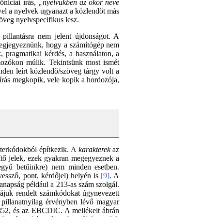
öníciai írás,
„nyelvükben az ökör neve
vel a nyelvek ugyanazt a közlendőt más
öveg nyelvspecifikus lesz.
 pillantásra nem jelent újdonságot. A
s megjegyeznünk, hogy a számítógép nem
, pragmatikai kérdés, a használaton, a
amozókon múlik. Tekintsünk most ismét
nden leírt közlendő/szöveg tárgy volt a
 írás megkopik, vele kopik a hordozója,
kterkódokból építkezik. A
karakterek
az
esítő jelek, ezek gyakran megegyeznek a
egyű betűinkre) nem minden esetben.
(vessző, pont, kérdőjel) helyén is
[9]
. A
anapság például a 213-as szám szolgál.
zájuk rendelt számkódokat úgynevezett
 pillanatnyilag érvényben lévő magyar
852, és az EBCDIC. A mellékelt ábrán