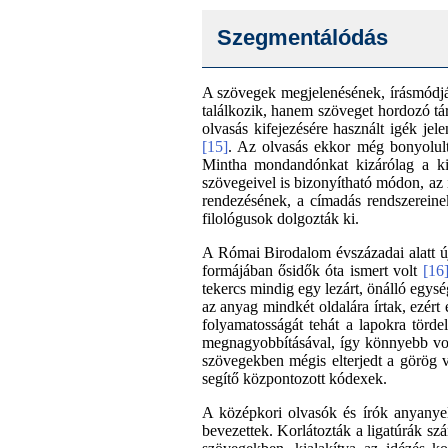
Szegmentálódás
A szövegek megjelenésének, írásmódján
találkozik, hanem szöveget hordozó tár
olvasás kifejezésére használt igék jel
[15]
. Az olvasás ekkor még bonyolult,
Mintha mondandónkat kizárólag a kie
szövegeivel is bizonyítható módon, az i
rendezésének, a címadás rendszereine
filológusok dolgozták ki.
A Római Birodalom évszázadai alatt új
formájában ősidők óta ismert volt
[16
tekercs mindig egy lezárt, önálló egysé
az anyag mindkét oldalára írtak, ezért
folyamatosságát tehát a lapokra törde
megnagyobbításával, így könnyebb vo
szövegekben mégis elterjedt a görög 
segítő központozott kódexek.
A középkori olvasók és írók anyanyel
bevezettek. Korlátozták a ligatúrák szá