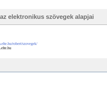
az elektronikus szövegek alapjai
.elte.hu/robert/szovegek/
elte.hu