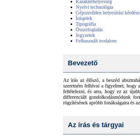
Karakterhelyesség
Nyelvi technológia
Gépszerűtlen helyesírási kérdés
Írásjelek
Tipográfia
Összefoglalás
Jegyzetek
Felhasznált irodalom
Bevezető
Az írás az élőszó, a beszéd absztrah
szeretném felhívni a figyelmet, hogy a
feltételezni, és arra, hogy ez az új
differenciált gondolkodásmódunk form
rögzítésének apróbb fonákságaira és az
Az írás és tárgyai