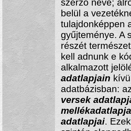
szerző neve; alr
belül a vezetékné
tulajdonképpen a
gyűjteménye. A 
részét természe
kell adnunk e kó
alkalmazott jelö
adatlapjain
kívü
adatbázisban: a
versek adatlapj
mellékadatlapja
adatlapjai
. Ezek