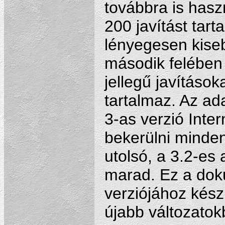
továbbra is hasz
200 javítást tar
lényegesen kiseb
második felében 
jellegű javítások
tartalmaz. Az ad
3-as verzió Inter
bekerülni minden 
utolsó, a 3.2-es 
marad. Ez a dok
verziójához kész
újabb változatok