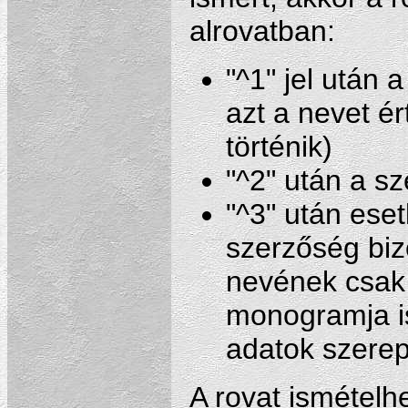
alrovatban:
"^1" jel után 
azt a nevet é
történik)
"^2" után a s
"^3" után eset
szerzőség biz
nevének csak 
monogramja i
adatok szerepe
A rovat ismételhe