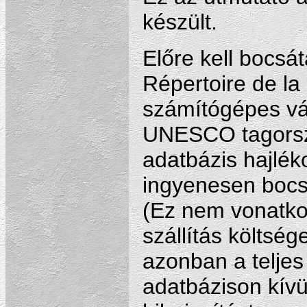
készült.
Előre kell bocsá
Répertoire de la
számítógépes vá
UNESCO tagorsz
adatbázis hajléko
ingyenesen bocsá
(Ez nem vonatkoz
szállítás költség
azonban a teljes
adatbázison kívü