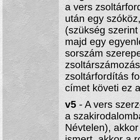
a vers zsoltárfor
után egy szóköz
(szükség szerint
majd egy egyenl
sorszám szerepel,
zsoltárszámozás
zsoltárfordítás f
címet követi ez a
v5
- A vers szerz
a szakirodalomb
Névtelen), akkor
ismert, akkor a 