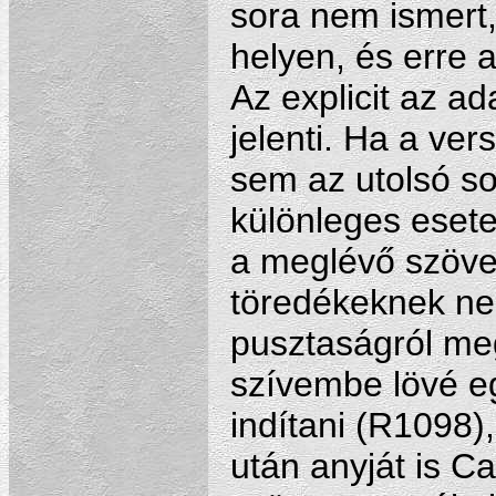
sora nem ismert, 
helyen, és erre a 
Az explicit az ad
jelenti. Ha a ve
sem az utolsó so
különleges esete
a meglévő szöveg
töredékeknek nem
pusztaságról me
szívembe lövé eg
indítani (R1098)
után anyját is 