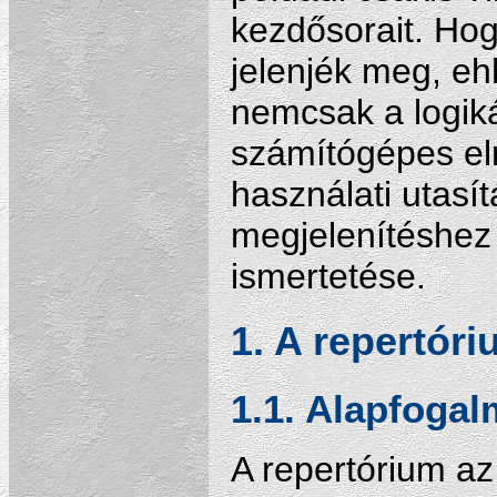
kezdősorait. Hog
jelenjék meg, eh
nemcsak a logiká
számítógépes eln
használati utasít
megjelenítéshez
ismertetése.
1. A repertóri
1.1. Alapfoga
A repertórium az