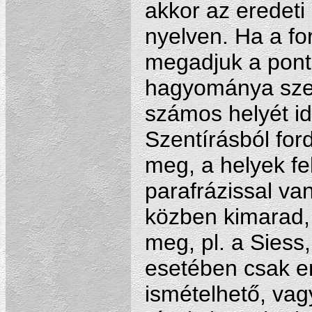
akkor az eredeti 
nyelven. Ha a for
megadjuk a ponto
hagyománya szeri
számos helyét id
Szentírásból ford
meg, a helyek fe
parafrázissal va
közben kimarad,
meg, pl. a Siess,
esetében csak en
ismételhető, vagy