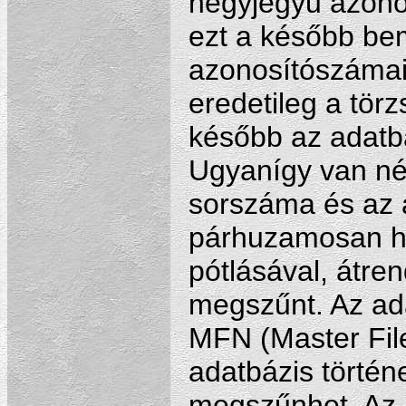
négyjegyű azono
ezt a később be
azonosítószámai
eredetileg a tör
később az adatb
Ugyanígy van né
sorszáma és az a
párhuzamosan hal
pótlásával, átre
megszűnt. Az ad
MFN (Master Fil
adatbázis történ
megszűnhet. Az 