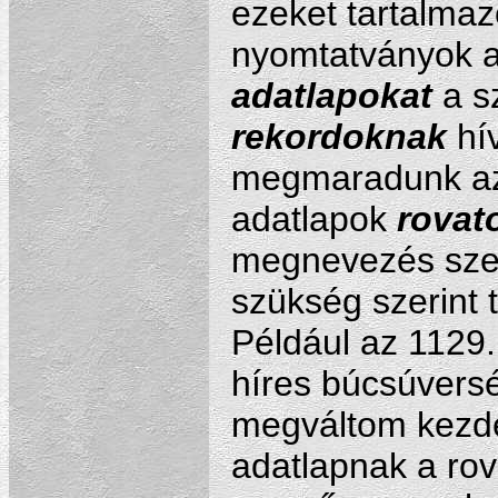
ezeket tartalmaz
nyomtatványok ad
adatlapokat
a s
rekordoknak
hív
megmaradunk az a
adatlapok
rovat
megnevezés sze
szükség szerint
Például az 1129.
híres búcsúvers
megváltom kezde
adatlapnak a rov