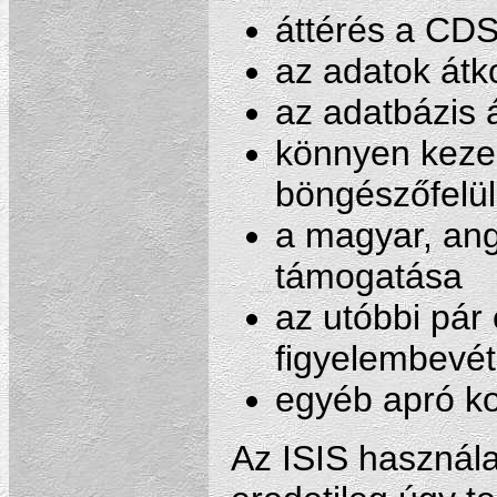
áttérés a CDS
az adatok átk
az adatbázis 
könnyen keze
böngészőfelül
a magyar, ang
támogatása
az utóbbi pár
figyelembevét
egyéb apró ko
Az ISIS használa