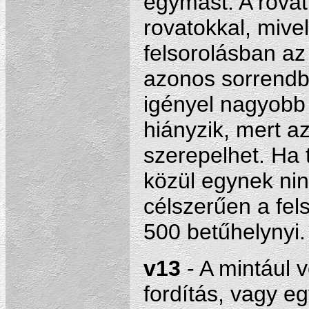
egymást. A rovat
rovatokkal, mivel
felsorolásban a
azonos sorrendb
igényel nagyobb 
hiányzik, mert a
szerepelhet. Ha 
közül egynek ninc
célszerűen a fels
500 betűhelynyi.
v13
- A mintául 
fordítás, vagy e