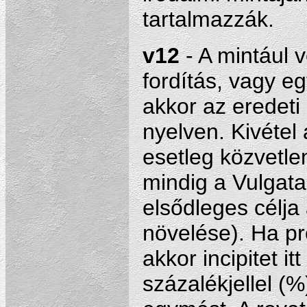
tartalmazzák.
v12
- A mintául v
fordítás, vagy e
akkor az eredeti 
nyelven. Kivétel a
esetleg közvetlen
mindig a Vulgata
elsődleges célja
növelése). Ha pr
akkor incipitet i
százalékjellel (%