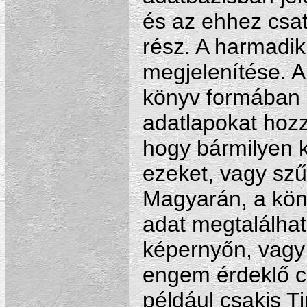
és az ehhez csa
rész. A harmadik
megjelenítése. 
könyv formában m
adatlapokat hozz
hogy bármilyen 
ezeket, vagy szű
Magyarán, a kön
adat megtalálha
képernyőn, vagy
engem érdeklő c
például csakis T