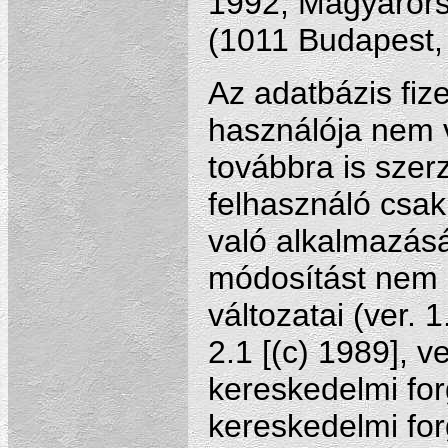
1992, Magyarorsz
(1011 Budapest, 
Az adatbázis fi
használója nem v
továbbra is szer
felhasználó csa
való alkalmazásá
módosítást nem 
változatai (ver. 1
2.1 [(c) 1989], v
kereskedelmi for
kereskedelmi for