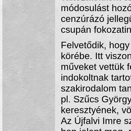
módosulást hozó
cenzúrázó jellegű
csupán fokozatina
Felvetődik, hogy
körébe. Itt viszo
műveket vettük f
indokoltnak tart
szakirodalom tan
pl. Szűcs Györg
keresztyének, vö
Az Újfalvi Imre 