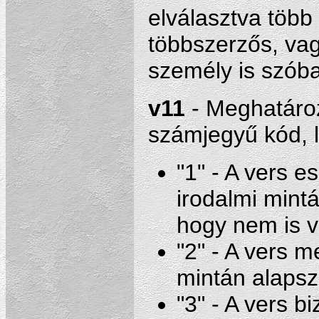
elválasztva több
többszerzős, vag
személy is szóba
v11
- Meghatároz
számjegyű kód, l
"1" - A vers e
irodalmi mintá
hogy nem is vo
"2" - A vers 
mintán alapsz
"3" - A vers 