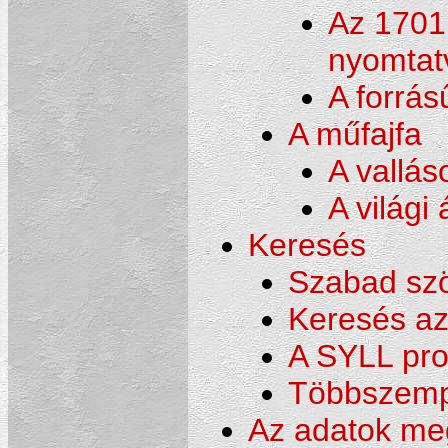
Az 1701 
nyomtatv
A forrás
A műfajfa
A vallás
A világi 
Keresés
Szabad sz
Keresés az 
A SYLL pro
Többszemp
Az adatok meg