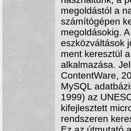
megoldástól a n
számítógépen ke
megoldásokig. A
eszközváltások j
ment keresztül 
alkalmazása. Jel
ContentWare, 200
MySQL adatbázis
1999) az UNESCO
kifejlesztett mi
rendszeren keres
Ez az útmutató a