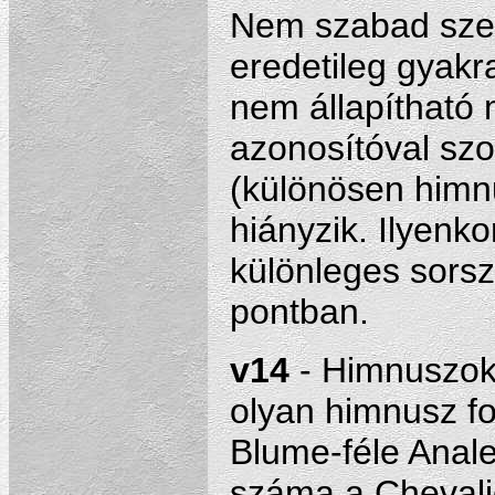
Nem szabad szem
eredetileg gyakr
nem állapítható 
azonosítóval szo
(különösen himn
hiányzik. Ilyenk
különleges sorsz
pontban.
v14
- Himnuszok
olyan himnusz fo
Blume-féle Anale
száma a Chevali