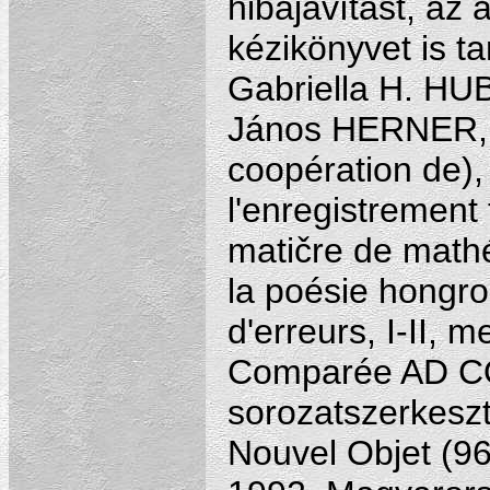
hibajavítást, az 
kézikönyvet is t
Gabriella H. HU
János HERNER, E
coopération de
l'enregistrement
matičre de mathé
la poésie hongro
d'erreurs, I-II, 
Comparée AD C
sorozatszerkesz
Nouvel Objet (96