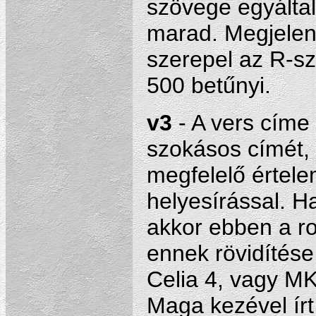
szövege egyáltal
marad. Megjelen
szerepel az R-sz
500 betűnyi.
v3
- A vers címe 
szokásos címét,
megfelelő értele
helyesírással. Ha
akkor ebben a ro
ennek rövidítése,
Celia 4, vagy MKI
Maga kezével ír