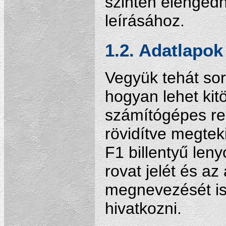
szintén elengedh
leírásához.
1.2. Adatlapok
Vegyük tehát sor
hogyan lehet kit
számítógépes re
rövidítve megtek
F1 billentyű len
rovat jelét és az
megnevezését is
hivatkozni.