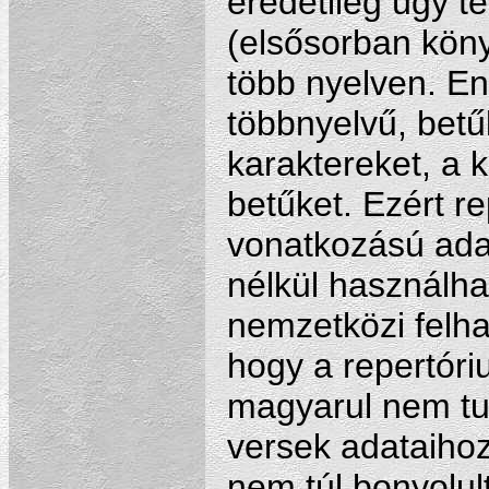
eredetileg úgy t
(elsősorban köny
több nyelven. E
többnyelvű, betű
karaktereket, a 
betűket. Ezért 
vonatkozású ada
nélkül használha
nemzetközi felha
hogy a repertóri
magyarul nem tu
versek adataihoz
nem túl bonyolul