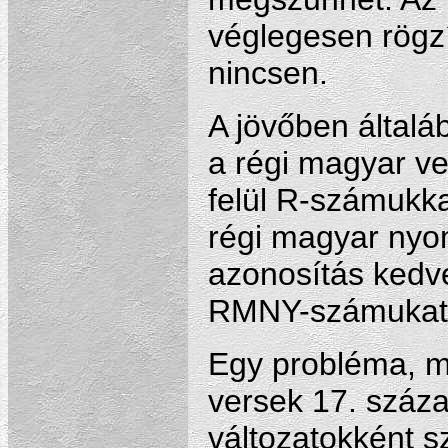
véglegesen rögzí
nincsen.
A jövőben általáb
a régi magyar v
felül R-számukka
régi magyar nyo
azonosítás kedvé
RMNY-számukat
Egy probléma, me
versek 17. száz
változatokként s