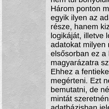
Három ponton mi
egyik ilyen az a
része, hanem kiz
logikáját, illetve
adatokat milyen 
elsősorban ez a 
magyarázatra szo
Ehhez a fentieken
megérteni. Ezt n
bemutatni, de né
mintát szeretnén
adatbázisban jele