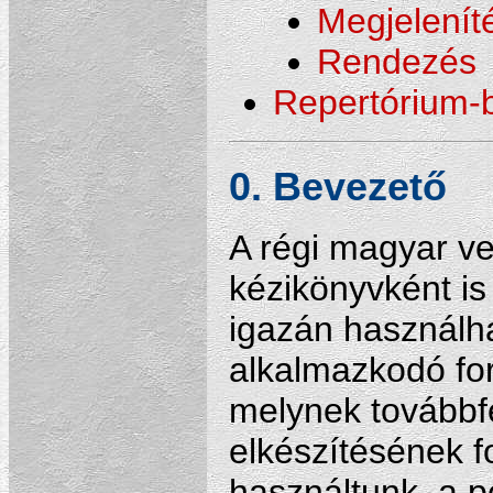
Megjelenít
Rendezés
Repertórium-b
0. Bevezető
A régi magyar v
kézikönyvként is 
igazán használh
alkalmazkodó fo
melynek továbbfe
elkészítésének f
használtunk, a 