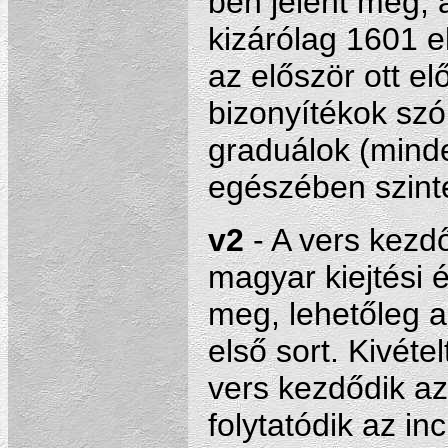
ben jelent meg, 
kizárólag 1601 el
az először ott e
bizonyítékok sz
graduálok (mind
egészében szinté
v2
- A vers kezd
magyar kiejtési é
meg, lehetőleg 
első sort. Kivéte
vers kezdődik az
folytatódik az inc