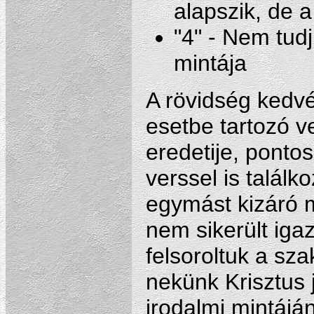
alapszik, de 
"4" - Nem tudj
mintája
A rövidség kedvé
esetbe tartozó v
eredetije, ponto
verssel is találk
egymást kizáró m
nem sikerült iga
felsoroltuk a sza
nekünk Krisztus 
irodalmi mintájá