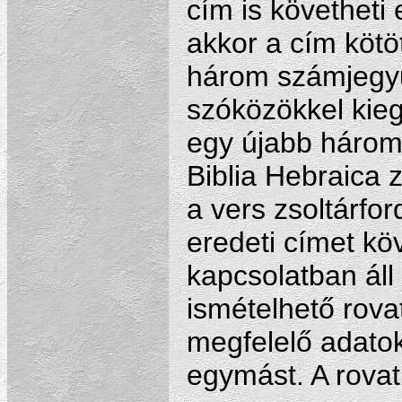
cím is követheti 
akkor a cím kötö
három számjegyű
szóközökkel kieg
egy újabb háromj
Biblia Hebraica
a vers zsoltárfor
eredeti címet köv
kapcsolatban áll
ismételhető rova
megfelelő adato
egymást. A rovat