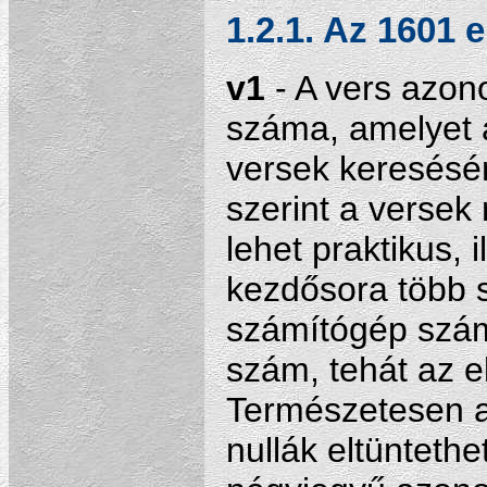
1.2.1. Az 1601 e
v1
- A vers azon
száma, amelyet 
versek keresésé
szerint a versek 
lehet praktikus, 
kezdősora több 
számítógép szám
szám, tehát az e
Természetesen a
nullák eltüntethe