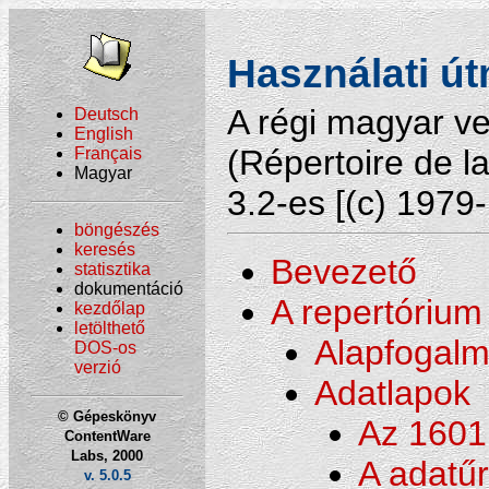
Használati ú
A régi magyar v
Deutsch
English
(Répertoire de l
Français
Magyar
3.2-es [(c) 1979
böngészés
keresés
Bevezető
statisztika
dokumentáció
A repertórium
kezdőlap
letölthető
Alapfogal
DOS-os
verzió
Adatlapok
© Gépeskönyv
Az 1601 
ContentWare
Labs, 2000
A adatűr
v. 5.0.5