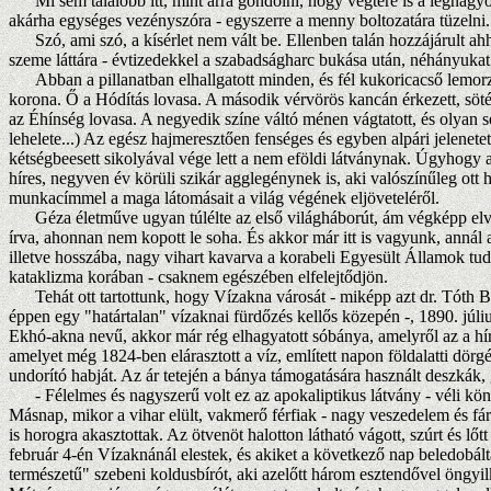
Mi sem találóbb itt, mint arra gondolni, hogy végtére is a legnagyob
akárha egységes vezényszóra - egyszerre a menny boltozatára tüzelni.
Szó, ami szó, a kísérlet nem vált be. Ellenben talán hozzájárult ahh
szeme láttára - évtizedekkel a szabadságharc bukása után, néhányukat 
Abban a pillanatban elhallgatott minden, és fél kukoricacső lemorzso
korona. Ő a Hódítás lovasa. A második vérvörös kancán érkezett, söté
az Éhínség lovasa. A negyedik színe váltó ménen vágtatott, és olyan s
lehelete...) Az egész hajmeresztően fenséges és egyben alpári jelene
kétségbeesett sikolyával vége lett a nem eföldi látványnak. Úgyhogy 
híres, negyven év körüli szikár agglegénynek is, aki valószínűleg ot
munkacímmel a maga látomásait a világ végének eljöveteléről.
Géza életműve ugyan túlélte az első világháborút, ám végképp elvesz
írva, ahonnan nem kopott le soha. És akkor már itt is vagyunk, annál 
illetve hosszába, nagy vihart kavarva a korabeli Egyesült Államok tud
kataklizma korában - csaknem egészében elfelejtődjön.
Tehát ott tartottunk, hogy Vízakna városát - miképp azt dr. Tóth 
éppen egy "határtalan" vízaknai fürdőzés kellős közepén -, 1890. júliu
Ekhó-akna nevű, akkor már rég elhagyatott sóbánya, amelyről az a hír
amelyet még 1824-ben elárasztott a víz, említett napon földalatti dör
undorító habját. Az ár tetején a bánya támogatására használt deszkák,
- Félelmes és nagyszerű volt ez az apokaliptikus látvány - véli kön
Másnap, mikor a vihar elült, vakmerő férfiak - nagy veszedelem és fá
is horogra akasztottak. Az ötvenöt halotton látható vágott, szúrt és 
február 4-én Vízaknánál elestek, és akiket a következő nap beledobál
természetű" szebeni koldusbírót, aki azelőtt három esztendővel öngyil