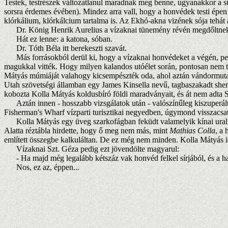
Testek, testrészek változatlanul maradnak meg benne, ugyanakkor a sű
sorsra érdemes évében). Mindez arra vall, hogy a honvédek testi ép
klórkálium, klórkálcium tartalma is. Az Ekhó-akna vizének sója tehát
Dr. König Henrik Aurelius a vízaknai tünemény révén megdőltnek ítéli 
Hát ez lenne: a katona, sóban.
Dr. Tóth Béla itt berekeszti szavát.
Más forrásokból derül ki, hogy a vízaknai honvédeket a végén, pers
magukkal vitték. Hogy milyen kalandos utóélet során, pontosan nem tu
Mátyás múmiáját valahogy kicsempészték oda, ahol aztán vándormutatvá
Utah szövetségi államban egy James Kinsella nevű, tagbaszakadt sheriff
kobozta Kolla Mátyás koldusbíró földi maradványait, és át nem adta 
Aztán innen - hosszabb vizsgálatok után - valószínűleg kiszuperált
Fisherman's Wharf vízparti turisztikai negyedben, úgymond visszacsa
Kolla Mátyás egy üveg szarkofágban feküdt valamelyik kínai uralkodó
Alatta réztábla hirdette, hogy ő meg nem más, mint
Mathias Colla
, a 
említett összegbe kalkuláltan. De ez még nem minden. Kolla Mátyás id
Vízaknai Szt. Géza pedig ezt jövendölte magyarul:
- Ha majd még legalább kétszáz vak honvéd felkel sírjából, és a halo
Nos, ez az, éppen...