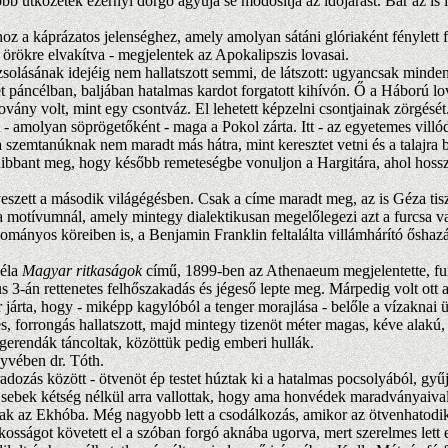
b ütközetek ezernyi dörgő ágyúja se módosítja az időjárást. Bár az is 
oz a káprázatos jelenséghez, amely amolyan sátáni glóriaként fénylett
örökre elvakítva - megjelentek az Apokalipszis lovasai.
lásának idejéig nem hallatszott semmi, de látszott: ugyancsak minden! 
t páncélban, baljában hatalmas kardot forgatott kihívón. Ő a Háború lo
ovány volt, mint egy csontváz. El lehetett képzelni csontjainak zörgés
tet - amolyan söprögetőként - maga a Pokol zárta. Itt - az egyetemes vi
a szemtanúknak nem maradt más hátra, mint keresztet vetni és a talajr
t hibbant meg, hogy később remeteségbe vonuljon a Hargitára, ahol hoss
ett a második világégésben. Csak a címe maradt meg, az is Géza tiszt
a motívumnál, amely mintegy dialektikusan megelőlegezi azt a furcsa val
ományos köreiben is, a Benjamin Franklin feltalálta villámhárító őshaz
Béla
Magyar ritkaságok
című, 1899-ben az Athenaeum megjelentette, fu
s 3-án rettenetes felhőszakadás és jégeső lepte meg. Márpedig volt ott a
 járta, hogy - miképp kagylóból a tenger morajlása - belőle a vízaknai 
gés, forrongás hallatszott, majd mintegy tizenöt méter magas, kéve alakú
 gerendák táncoltak, közöttük pedig emberi hullák.
yvében dr. Tóth.
radozás között - ötvenöt ép testet húztak ki a hatalmas pocsolyából, 
lőtt sebek kétség nélkül arra vallottak, hogy ama honvédek maradványaiv
tak az Ekhóba. Még nagyobb lett a csodálkozás, amikor az ötvenhatodik
kosságot követett el a szóban forgó aknába ugorva, mert szerelmes lett 