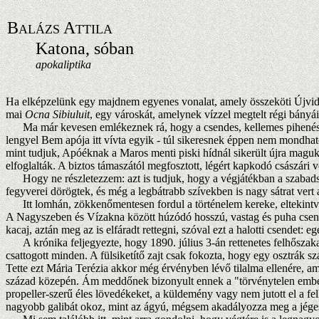
B
A
ALÁZS
TTILA
Katona, sóban
apokaliptika
Ha elképzelünk egy majdnem egyenes vonalat, amely összeköti Újvidé
mai
Ocna Sibiuluit
, egy városkát, amelynek vízzel megtelt régi bány
Ma már kevesen emlékeznek rá, hogy a csendes, kellemes pihenést í
lengyel Bem apója itt vívta egyik - túl sikeresnek éppen nem mondhat
mint tudjuk, Apóéknak a Maros menti piski hídnál sikerült újra magu
elfoglalták. A biztos támaszától megfosztott, légért kapkodó császári
Hogy ne részletezzem: azt is tudjuk, hogy a végjátékban a szabadsá
fegyverei dörögtek, és még a legbátrabb szívekben is nagy sátrat vert 
Itt lomhán, zökkenőmentesen fordul a történelem kereke, eltekintve a
A Nagyszeben és Vízakna között húzódó hosszú, vastag és puha csend
kacaj, aztán meg az is elfáradt rettegni, szóval ezt a halotti csendet: 
A krónika feljegyezte, hogy 1890. július 3-án rettenetes felhőszaka
csattogott minden. A fülsiketítő zajt csak fokozta, hogy egy osztrák sz
Tette ezt Mária Terézia akkor még érvényben lévő tilalma ellenére, a
század közepén. Ám meddőnek bizonyult ennek a "törvénytelen emberne
propeller-szerű éles lövedékeket, a küldemény vagy nem jutott el a fe
nagyobb galibát okoz, mint az ágyú, mégsem akadályozza meg a jége