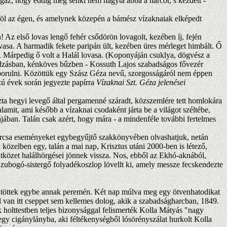
igaz, hogy eddig még senki nem hagyta abba a harcot, s kezdett -
 föl az égen, és amelynek közepén a bámész vízaknaiak elképedt
Az első lovas lengő fehér csődörön lovagolt, kezében íj, fején
vasa. A harmadik fekete paripán ült, kezében üres mérleget himbált. Ő
ét. Márpedig ő volt a Halál lovasa. (Koponyáján csuklya, dögvész a
llódzásban, kénköves bűzben - Kossuth Lajos szabadságos fővezér
a borulni. Közöttük egy Szász Géza nevű, szorgosságáról nem éppen
zú évek során jegyezte papírra
Vízaknai Szt. Géza jelenései
a hegyi levegő által pergamenné száradt, közszemlére tett homlokára
amit, ami később a vízaknai csodaként járta be a világot széltébe,
ájában. Talán csak azért, hogy mára - a mindenféle további fertelmes
rcsa eseményeket egybegyűjtő szakkönyvében olvashatjuk, netán
 közelben egy, talán a mai nap, Krisztus utáni 2000-ben is létező,
ütközet halálhörgései jönnek vissza. Nos, ebből az Ekhó-aknából,
, zubogó-sistergő folyadékoszlop lövellt ki, amely messze fecskendezte
gyűjtöttek egybe annak peremén. Két nap múlva meg egy ötvenhatodikat
al van itt cseppet sem kellemes dolog, akik a szabadságharcban, 1849.
 holttestben teljes bizonysággal felismerték Kolla Mátyás "nagy
egy cigánylányba, aki féltékenységből lósörényszálat hurkolt Kolla