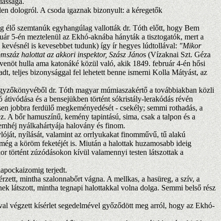
iassága.
len dologról. A csoda igaznak bizonyult: a kéregetők
ég élő szemtanúk egyhangúlag vallották dr. Tóth előtt, hogy Bem
bruár 5-én meztelenül az Ekhó-aknába hányták a tisztogatók, mert a
 kevésnél is kevesebbet tudunk) így ír hegyes lúdtollával:
"Mikor
száz halottat az akkori inspektor, Szász Jáno
s (Vízaknai Szt. Géza
tvenöt hulla ama katonáké közül való, akik 1849. február 4-én hősi
t, teljes bizonysággal fel lehetett benne ismerni Kolla Mátyást, az
gyzőkönyvéből dr. Tóth magyar múmiaszakértő a továbbiakban közli
aló átivódása és a bensejükben történt sókristály-lerakódás révén
ősen jobbra ferdülő megkeményedését - csekély; semmi rothadás, a
ez. A bőr hamuszínű, kemény tapintású, sima, csak a talpon és a
zemhéj nyálkahártyája halovány és finom.
óját, nyílását, valamint az orrlyukakat finomművű, tű alakú
ni még a köröm feketéjét is. Miután a halottak huzamosabb ideig
kor történt zúzódásokon kívül valamennyi testen látszottak a
lapockaizomig terjedt.
rzett, mintha szalonnabőrt vágna. A mellkas, a hasüreg, a szív, a
nek látszott, mintha tegnapi halottakkal volna dolga. Semmi belső rész
al végzett kísérlet segedelmével győződött meg arról, hogy az Ekhó-