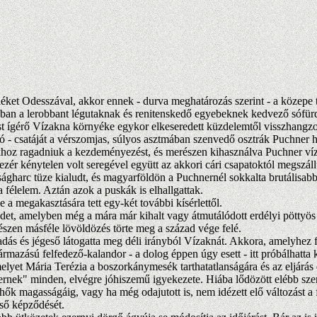
ket Odesszával, akkor ennek - durva meghatározás szerint - a közepe 
áiban a lerobbant légutaknak és renitenskedő egyebeknek kedvező sófü
gérő Vízakna környéke egykor elkeseredett küzdelemtől visszhangzott
ó - csatáját a vérszomjas, súlyos asztmában szenvedő osztrák Puchner h
khoz ragadniuk a kezdeményezést, és merészen kihasználva Puchner víza
 vezér kénytelen volt seregével együtt az akkori cári csapatoktól megsz
gharc tüze kialudt, és magyarföldön a Puchnernél sokkalta brutálisa
a félelem. Aztán azok a puskák is elhallgattak.
 megakasztására tett egy-két további kísérlettől.
et, amelyben még a mára már kihalt vagy átmutálódott erdélyi pöttyös 
egészen másféle lövöldözés törte meg a század vége felé.
dás és jégeső látogatta meg déli irányból Vízaknát. Akkora, amelyhez
ármazású felfedező-kalandor - a dolog éppen úgy esett - itt próbálhatta k
melyet Mária Terézia a boszorkánymesék tarthatatlanságára és az eljárá
k" minden, elvégre jóhiszemű igyekezete. Hiába lődözött elébb szente
lhők magasságáig, vagy ha még odajutott is, nem idézett elő változást a
ső képződését.