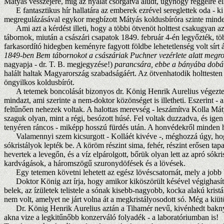
Mátyás vesszejére, míg az nyálát csorgatva aludt, úgyhogy reggelre ell
E fantasztikus hír hallatára az emberek ezrével sereglettek oda - ki 
megregulázásával egykor megbízott Mátyás koldusbíróra szinte minden
Ami azt a kérdést illeti, hogy a többi ötvenöt holttest csakugyan a
tábornok, miután a császári csapatok 1849. február 4-én legyőzték, töb
farkasordító hidegben keményre fagyott földbe lehetetlenség volt sírt
1849-ben Bem tábornokot a császáriak Puchner vezérlete alatt megroh
nagyapja - dr. T. B. megjegyzése!)
parancsára, ebbe a bányába dobál
halált haltak Magyarország szabadságáért. Az ötvenhatodik holttesten 
öngyilkos koldusbírót.
A tetemek boncolását bizonyos dr. König Henrik Aurelius végezte,
mindazt, ami szerinte a nem-doktor közönséget is illetheti. Eszerint - a
feltűnően nehezek voltak. A halottas merevség - leszámítva Kolla Mát
szaguk olyan, mint a régi, besózott húsé. Fel voltak duzzadva, és ige
tenyéren ráncos - miképp hosszú fürdés után. A honvédekről minden ha
Valamennyi szem kicsurgott - Kolláét kivéve -, méghozzá úgy, hogy a
sókristályok lepték be. A köröm részint sima, fehér, részint erősen tap
hevertek a levegőn, és a víz elpárolgott, bőrük olyan lett az apró sók
kardvágások, a háromszögű szuronydöfések és a lövések.
Egy tetemen követni lehetett az egész lövéscsatornát, mely a jobb bord
Doktor König azt írja, hogy amikor kiköszörült késével végighasította 
belek, az ízületek telistele a sónak kisebb-nagyobb, kocka alakú krist
nem volt, amelyet ne járt volna át a megkristályosodott só. Még a kiüt
Dr. König Henrik Aurelius aztán a Tihamér nevű, kivénhedt baknyulá
akna vize a legkitűnőbb konzerváló folyadék - a laboratóriumban is!