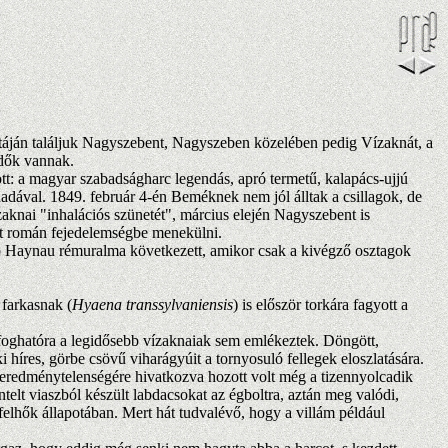
táján találjuk Nagyszebent, Nagyszeben közelében pedig Vízaknát, a
rdők vannak.
: a magyar szabadságharc legendás, apró termetű, kalapács-ujjú
adával. 1849. február 4-én Beméknek nem jól álltak a csillagok, de
knai "inhalációs szünetét", március elején Nagyszebent is
állt román fejedelemségbe menekülni.
bb Haynau rémuralma következett, amikor csak a kivégző osztagok
farkasnak (
Hyaena transsylvaniensis
) is először torkára fagyott a
 foghatóra a legidősebb vízaknaiak sem emlékeztek. Döngött,
i híres, görbe csövű viharágyúit a tornyosuló fellegek eloszlatására.
s eredménytelenségére hivatkozva hozott volt még a tizennyolcadik
lt viaszból készült labdacsokat az égboltra, aztán meg valódi,
 felhők állapotában. Mert hát tudvalévő, hogy a villám például