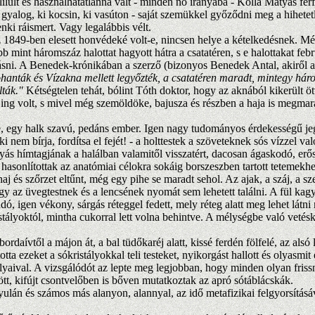
ilult és használhatatlanná vált - minden nő irányába - Kolla Mátyás férf
gyalog, ki kocsin, ki vasúton - saját szemükkel győződni meg a hihetet
ki ráismert. Vagy legalábbis vélt.
z 1849-ben elesett honvédeké volt-e, nincsen helye a kételkedésnek. M
b mint háromszáz halottat hagyott hátra a csatatéren, s e halottakat fe
 ásni. A Benedek-krónikában a szerző (bizonyos Benedek Antal, akiről a
anták és Vízakna mellett legyőzték, a csatatéren maradt, mintegy három
ták."
Kétségtelen tehát, bólint Tóth doktor, hogy az aknából kikerült ö
ing volt, s mivel még szemöldöke, bajusza és részben a haja is megmarad
 egy halk szavú, pedáns ember. Igen nagy tudományos érdekességű je
ki nem bírja, fordítsa el fejét! - a holttestek a szöveteknek sós vízzel v
yás hímtagjának a halálban valamitől visszatért, dacosan ágaskodó, er
n hasonlítottak az anatómiai célokra sokáig borszeszben tartott tetemekh
j és szőrzet eltűnt, még egy pihe se maradt sehol. Az ajak, a száj, a s
z üvegtestnek és a lencsének nyomát sem lehetett találni. A fül kagyl
adó, igen vékony, sárgás réteggel fedett, mely réteg alatt meg lehet lát
ristályoktól, mintha cukorral lett volna behintve. A mélységbe való vetés
aívtől a májon át, a bal tüdőkaréj alatt, kissé ferdén fölfelé, az alsó 
ezeket a sókristályokkal teli testeket, nyikorgást hallott és olyasmit é
ályaival. A vizsgálódót az lepte meg legjobban, hogy minden olyan friss
ött, kifújt csontvelőben is bőven mutatkoztak az apró sótáblácskák.
n és számos más alanyon, alannyal, az idő metafizikai felgyorsításáv