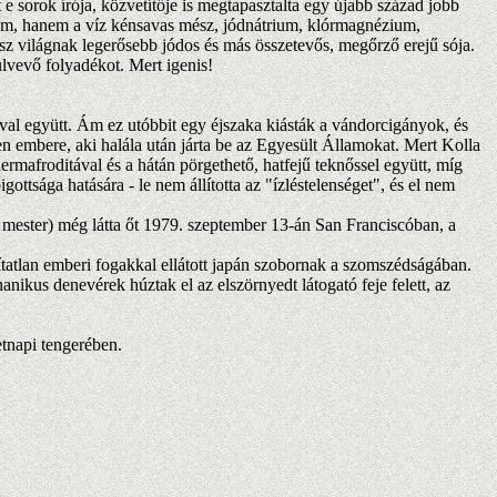
 sorok írója, közvetítője is megtapasztalta egy újabb század jobb
ium, hanem a víz kénsavas mész, jódnátrium, klórmagnézium,
sz világnak legerősebb jódos és más összetevős, megőrző erejű sója.
ülvevő folyadékot. Mert igenis!
l együtt. Ám ez utóbbit egy éjszaka kiásták a vándorcigányok, és
n embere, aki halála után járta be az Egyesült Államokat. Mert Kolla
mafroditával és a hátán pörgethető, hatfejű teknőssel együtt, míg
ottsága hatására - le nem állította az "ízléstelenséget", és el nem
mester) még látta őt 1979. szeptember 13-án San Franciscóban, a
atlan emberi fogakkal ellátott japán szobornak a szomszédságában.
anikus denevérek húztak el az elszörnyedt látogató feje felett, az
etnapi tengerében.