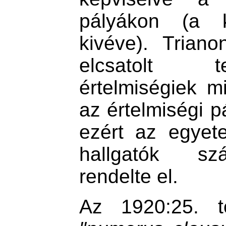
pályákon (a kö
kivéve). Trian
elcsatolt t
értelmiségiek mi
az értelmiségi p
ezért az egyet
hallgatók sz
rendelte el.
Az 1920:25. tö