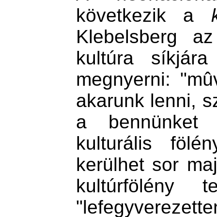
következik a
Klebelsberg az
kultúra síkjár
megnyerni: "mû
akarunk lenni, s
a bennünket 
kulturális föl
kerülhet sor maj
kultúrfölény 
"lefegyverezett