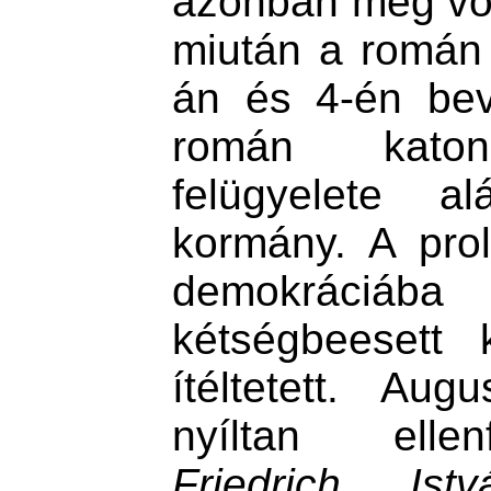
azonban meg vol
miután a román
án és 4-én bev
román katon
felügyelete 
kormány. A prole
demokráciába
kétségbeesett 
ítéltetett. Au
nyíltan ellen
Friedrich Istv