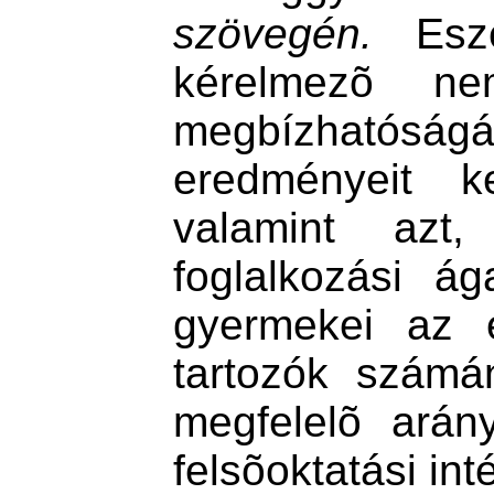
szövegén.
Eszer
kérelmezõ nem
megbízhatós
eredményeit ke
valamint azt
foglalkozási ág
gyermekei az e
tartozók számá
megfelelõ arán
felsõoktatási i