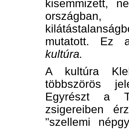
kisemmizett, ne
országban,
kilátástalanság
mutatott. Ez a
kultúra.
A kultúra Kleb
többszörös jel
Egyrészt a T
zsigereiben ér
"szellemi népg