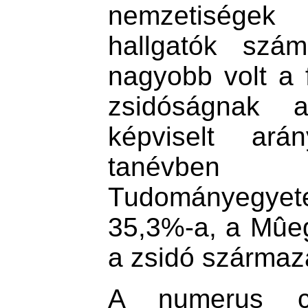
nemzetiségek 
hallgatók szám
nagyobb volt a 
zsidóságnak 
képviselt ará
tanévben
Tudományegy
35,3%-a, a Mûe
a zsidó származá
A numerus c