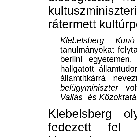
kultuszminiszte
rátermett kultúrp
Klebelsberg Kunó
tanulmányokat folyt
berlini egyetemen,
hallgatott államtud
államtitkárrá neve
belügyminiszter
vol
Vallás- és Közoktatás
Klebelsberg ol
fedezett fel