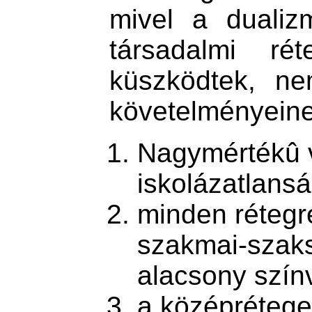
mivel a dualizm
társadalmi rét
küszködtek, ne
követelményeine
Nagymértékû v
iskolázatlansá
minden rétegre
szakmai-szak
alacsony szín
a középrétege