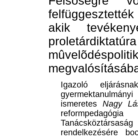
Felsõségre v
felfüggesztett
akik tevéken
proletárdiktatúra
mûvelõdéspoliti
megvalósításáb
Igazoló eljárás
gyermektanulmányi 
ismeretes
Nagy Lás
reformpedagógi
Tanácsköztár
rendelkezésére boc