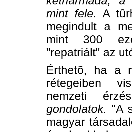
kétharmada, a 
mint fele.
A tûrh
megindult a me
mint 300 ezer
"repatriált" az u
Érthetõ, ha a 
rétegeiben vi
nemzeti érz
gondolatok.
"A s
magyar társadal