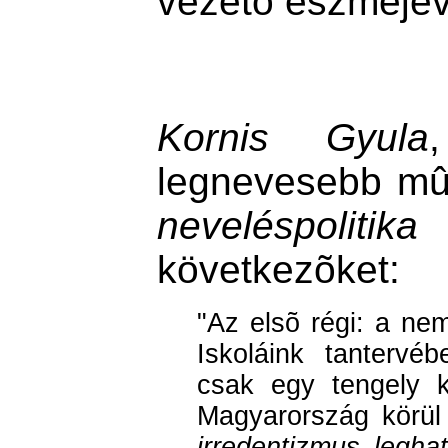
vezetõ eszméjév
Kornis Gyula
legnevesebb mûv
neveléspolitika 
következõket:
"Az elsõ régi: a nem
Iskoláink tantervé
csak egy tengely kö
Magyarország körül 
irredentizmus legha