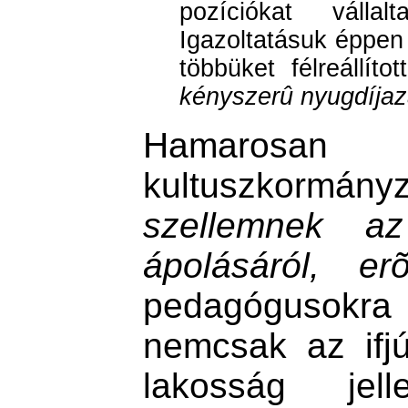
pozíciókat válla
Igazoltatásuk éppen
többüket félreállíto
kényszerû nyugdíja
Hamarosa
kultuszkormányz
szellemnek az
ápolásáról, erõs
pedagógusokra 
nemcsak az ifj
lakosság jell