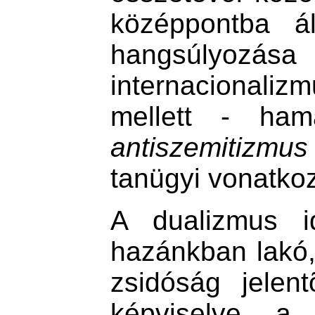
középpontba ál
hangsúl
internacionali
mellett - ham
antiszemitizmus
tanügyi vonatko
A dualizmus i
hazánkban lakó, 
zsidóság jelen
képviselve a k