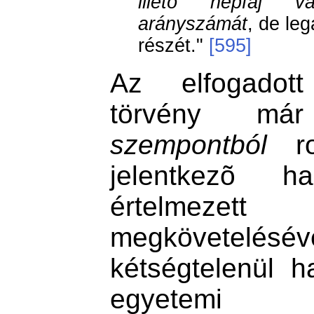
illetõ népfaj v
arányszámát
, de le
részét."
[595]
Az elfogadot
törvény m
szempontból
ro
jelentkezõ h
értelmezet
megkövetel
kétségtelenül h
egyetemi 