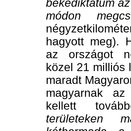
békediktátum az 
módon megcson
négyzetkilométer
hagyott meg). 
az országot n
közel 21 milliós
maradt Magyarors
magyarnak az u
kellett tová
területeken 