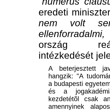
"numerus claus
eredeti miniszt
nem volt se
ellenforradalmi,
ország reál
intézkedését jel
A beterjesztett ja
hangzik: "A tudomá
a budapesti egyete
és a jogakadémi
kezdetétõl csak an
amennyinek alapos