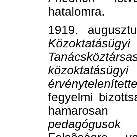
hatalomra.
1919. augusz
Közoktatás
Tanácsköz
közoktatásü
érvénytelenítette
fegyelmi bizotts
hamarosan
pedagógusok