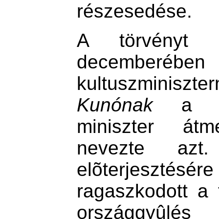
részesedése.
A törvényt 
decemberé
kultuszmini
Kunónak
a Né
miniszter átm
nevezte az
elõterjesztésére
ragaszkodott a 
országgyûlé