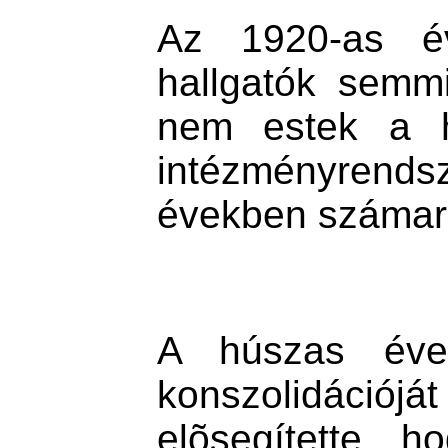
Az 1920-as é
hallgatók semmi
nem estek a ha
intézményrend
években számará
A húszas évek
konszolidáci
elõsegítette, 