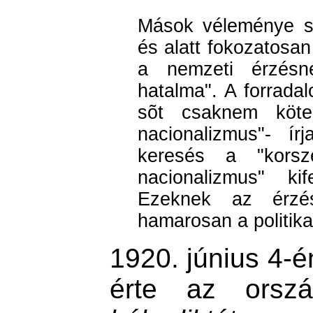
Mások véleménye sz
és alatt fokozatosa
a nemzeti érzésn
hatalma". A forradal
sõt csaknem köte
nacionalizmus"- ír
keresés a "korsz
nacionalizmus" k
Ezeknek az érzés
hamarosan a politika
1920. június 4-
érte az orsz