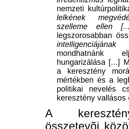
nemzeti kultúrpolit
lelkének megvédé
szelleme ellen [...
legszorosabban ös
intelligenciájá
mondhatnánk elj
hungarizálása [...] 
a keresztény morál
mértékben és a leg
politikai nevelés 
keresztény vallásos é
A keresztény
összetevõi közö