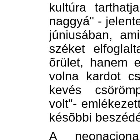
kultúra tarthat
naggyá" - jelent
júniusában, ami
széket elfogla
õrület, hanem 
volna kardot cs
kevés csörömp
volt"- emlékezet
késõbbi beszéd
A neonaciona