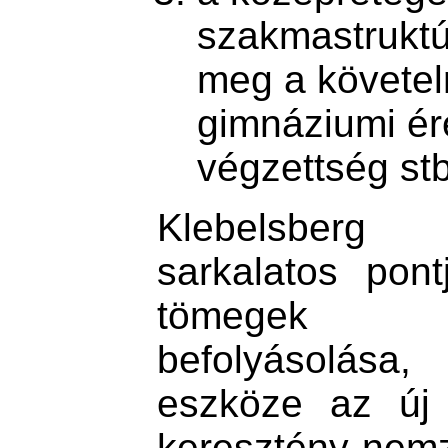
szakmastruktú
meg a követel
gimnáziumi ére
végzettség stb
Klebelsberg 
sarkalatos pont
tömegek er
befolyásolás
eszköze az új 
keresztény-n