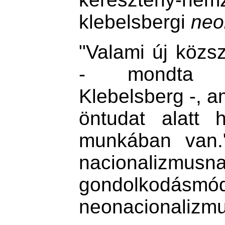
klebelsbergi
neo
"Valami új közs
- mondta e
Klebelsberg -, a
öntudat alatt
munkában van
nacionalizmus
gondolkod
neonacionalizm