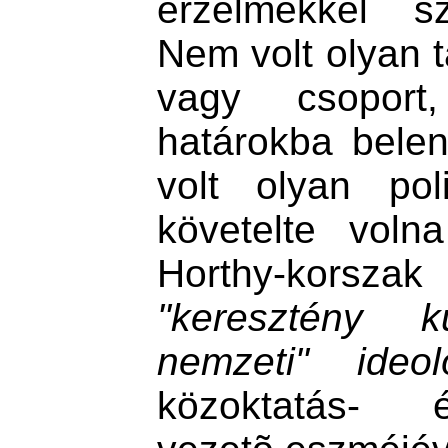
érzelmekkel sz
Nem volt olyan t
vagy csoport
határokba bele
volt olyan pol
követelte voln
Horthy-korsza
"keresztény ku
nemzeti" ideol
közoktatás- é