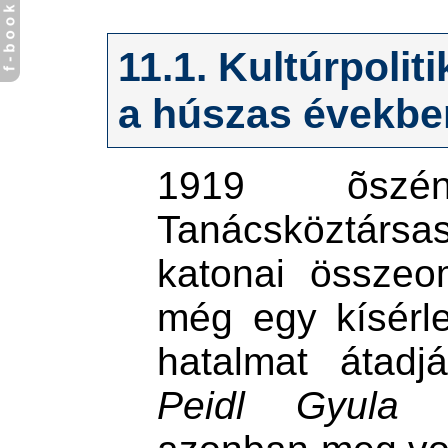
11.1. Kultúrpoli
a húszas évekbe
1919 õszé
Tanácsköztárs
katonai összeo
még egy kísérle
hatalmat átadj
Peidl Gyula
k