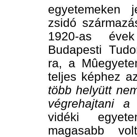
egyetemeken j
zsidó származá
1920-as éve
Budapesti Tud
ra, a Mûegyete
teljes képhez az
több helyütt nem
végrehajtani a 
vidéki egyet
magasabb vol