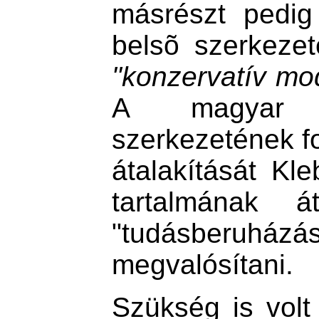
másrészt pedig
belsõ szerkezet
"konzervatív mod
A magyar t
szerkezetének f
átalakítását Kle
tartalmának át
"tudásberuh
megvalósítani.
Szükség is volt