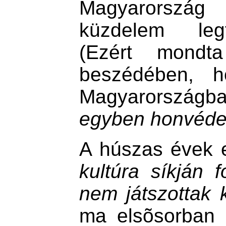
Magyarország 
küzdelem leg
(Ezért mondt
beszédében, h
Magyarorszá
egyben honvédel
A húszas évek 
kultúra síkján f
nem játszottak 
ma elsõsorban