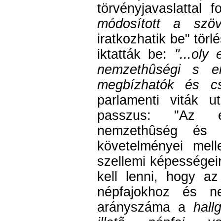
törvényjavaslattal 
módosított a szöv
iratkozhatik be" tör
iktatták be:
"...oly
nemzethûségi s erk
megbízhatók és cs
parlamenti viták u
passzus: "Az e
nemzethûség és a
követelményei melle
szellemi képességeir
kell lenni, hogy a
népfajokhoz és ne
arányszáma a
hall