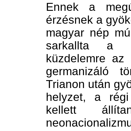
Ennek a megúj
érzésnek a gyök
magyar nép múl
sarkallta a 
küzdelemre az o
germanizáló tö
Trianon után gy
helyzet, a rég
kellett áll
neonacionalizm