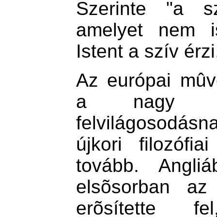
Szerinte "a s
amelyet nem is
Istent a szív érz
Az európai mûv
a nagy ko
felvilágosodás
újkori filozófia
tovább. Angliá
elsõsorban az 
erõsítette 