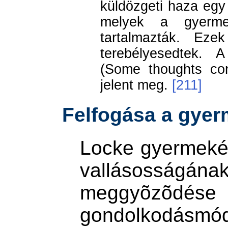
küldözgeti haza egy 
melyek a gyermekn
tartalmazták. Eze
terebélyesedtek. 
(Some thoughts con
jelent meg.
[211]
Felfogása a gyer
Locke gyermekév
vallásosságának 
meggyõzõdése é
gondolkodás