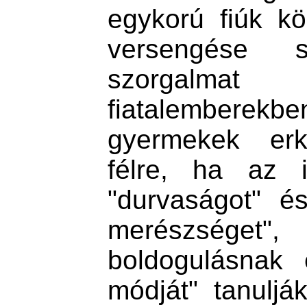
egykorú fiúk kö
versengése s
szorgal
fiatalemberekbe
gyermekek erkö
félre, ha az i
"durvaságot" é
merészséget"
boldogulásnak 
módját" tanuljá