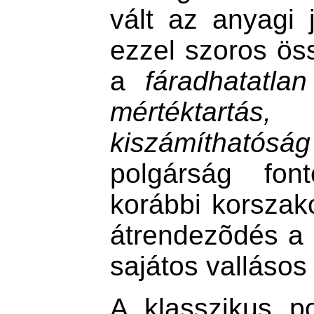
vált az anyagi
ezzel szoros ö
a
fáradhatatla
mértéktartá
kiszámíthatóság
polgárság fon
korábbi korszak
átrendezõdés a 
sajátos vallásos 
A klasszikus p