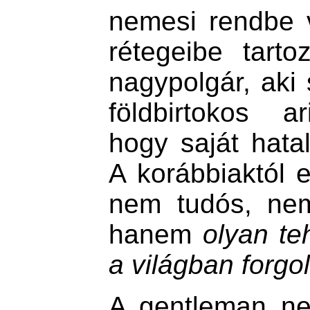
nemesi rendbe 
rétegeibe tart
nagypolgár, aki 
földbirtokos ar
hogy saját hata
A korábbiaktól 
nem tudós, nem
hanem
olyan te
a világban forgo
A gentleman ne