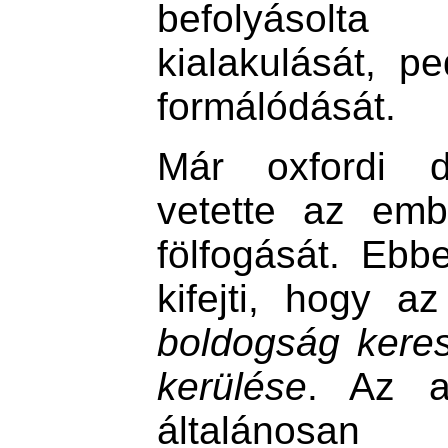
befolyásol
kialakulását, p
formálódását.
Már oxfordi di
vetette az embe
fölfogását. Ebb
kifejti, hogy 
boldogság kere
kerülése
. Az an
általánosan 