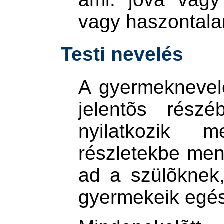
vagy haszontal
Testi nevelés
A gyermeknevelés
jelentõs rész
nyilatkozik 
részletekbe men
ad a szülõknek
gyermekeik egés