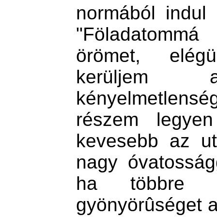
normából indul k
"Föladatommá
örömet, elég
kerüljem a
kényelmetlensé
részem legyen
kevesebb az ut
nagy óvatosságg
ha többre 
gyönyörûséget a 