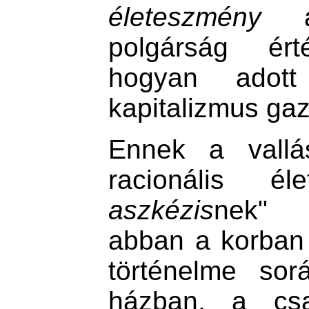
életeszmény
a 
polgárság ért
hogyan adott
kapitalizmus gaz
Ennek a vallá
racionális él
aszkézis
nek" 
abban a korban 
történelme sor
házban, a csa