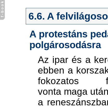
6.6. A felvilágos
A protestáns ped
polgárosodásra
Az ipar és a ke
ebben a korszak
fokozatos fej
vonta maga után
a reneszánszba