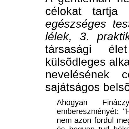
célokat tartj
egészséges test
lélek, 3. prakt
társasági éle
külsõdleges alk
nevelésének c
sajátságos belsõ 
Ahogyan Finácz
embereszményét: "H
nem azon fordul meg