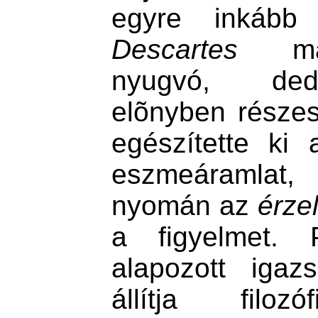
egyre inkább
Descartes
mate
nyugvó, dedu
elõnyben része
egészítette ki
eszmeáramlat
nyomán az
érze
a figyelmet. 
alapozott igaz
állítja filozó