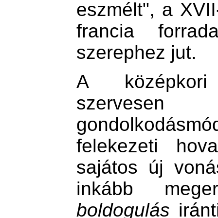
eszmélt", a XVII
francia forra
szerephez jut.
A középkori
szervesen f
gondolkodás
felekezeti hova
sajátos új voná
inkább meg
boldogulás
iránt