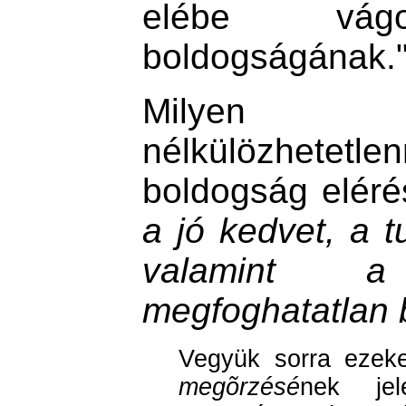
elébe v
boldogságának.
Milyen é
nélkülözhet
boldogság elér
a jó kedvet, a t
valamint a 
megfoghatatlan 
Vegyük sorra ezek
megõrzésé
nek je