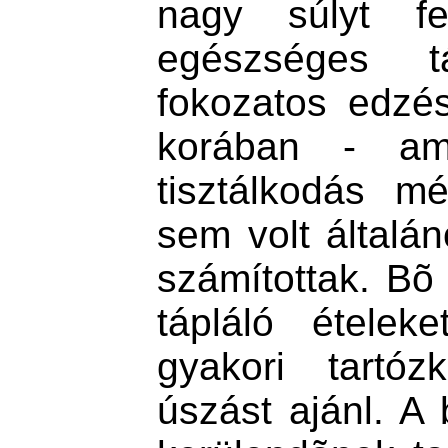
nagy súlyt fe
egészséges tá
fokozatos edzé
korában - am
tisztálkodás m
sem volt általán
számítottak. Bõ
tápláló ételek
gyakori tartóz
úszást ajánl. A 