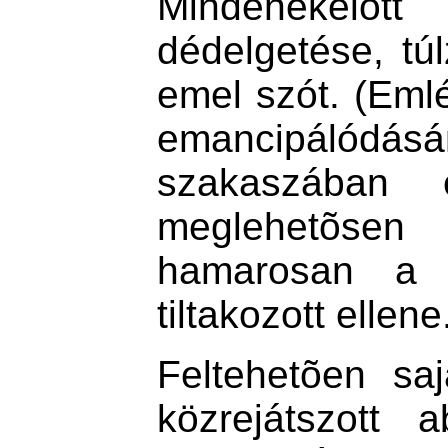
Mindenekel
dédelgetése, túl
emel szót. (Eml
emancipálód
szakaszában
meglehetõsen
hamarosan a 
tiltakozott ellene
Feltehetõen sa
közrejátszott 