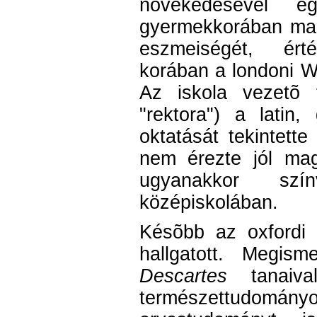
növekedésével e
gyermekkorában mag
eszmeiségét, ért
korában a londoni We
Az iskola vezetõ t
"rektora") a latin
oktatását tekintette
nem érezte jól mag
ugyanakkor szí
középiskolában.
Késõbb az oxfordi eg
hallgatott. Megis
Descartes
tanaiva
természettudomán