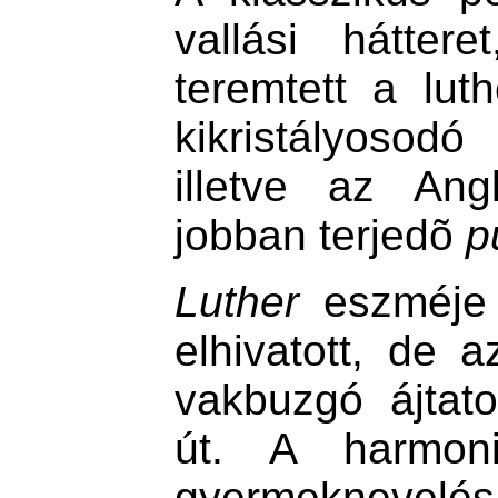
vallási hátteret
teremtett a luth
kikristályosod
illetve az Ang
jobban terjedõ
p
Luther
eszméje 
elhivatott, de
vakbuzgó ájtat
út. A harmoni
gyermekneve