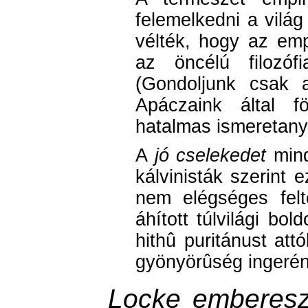
felemelkedni a vilá
vélték, hogy az emp
az öncélú filozófi
(Gondoljunk csak a
Apáczaink által fö
hatalmas ismeretany
A
jó cselekedet
mind
kálvinisták szerint
nem elégséges fel
áhított túlvilági bo
hithû puritánust att
gyönyörûség ingerén
Locke emberesz