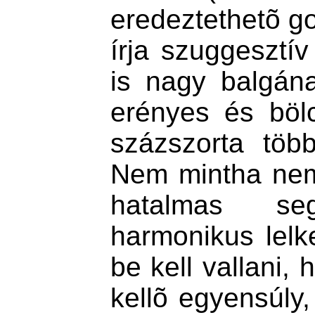
eredeztethetõ go
írja szuggesztív
is nagy balgána
erényes és böl
százszorta töb
Nem mintha nem 
hatalmas se
harmonikus lelke
be kell vallani, 
kellõ egyensúly,