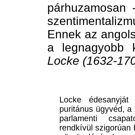
párhuzamosan -
szentimentalizm
Ennek az angols
a legnagyobb k
Locke (1632-170
Locke édesanyját 
puritánus ügyvéd, a 
parlamenti csapa
rendkívül szigorúan 