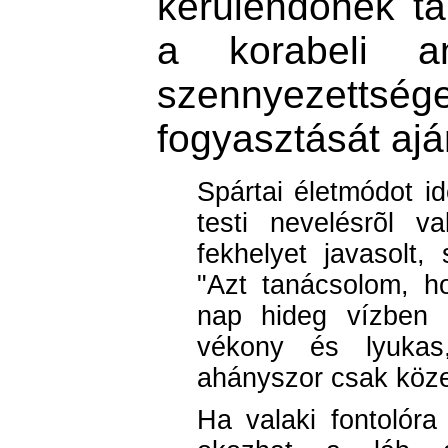
kerülendõnek tar
a korabeli an
szennyezettség
fogyasztását ajá
Spártai életmódot id
testi nevelésrõl v
fekhelyet javasolt,
"Azt tanácsolom, 
nap hideg vízben 
vékony és lyukas
ahányszor csak köze
Ha valaki fontolóra 