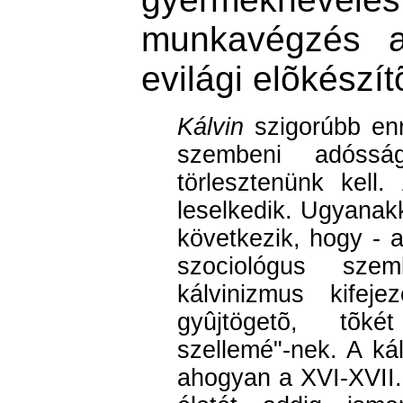
munkavégzés a
evilági elõkészít
Kálvin
szigorúbb enn
szembeni adóssá
törlesztenünk kell
leselkedik. Ugyanakk
következik, hogy -
szociológus sze
kálvinizmus kifej
gyûjtögetõ, tõké
szellemé"-nek. A ká
ahogyan a XVI-XVII.