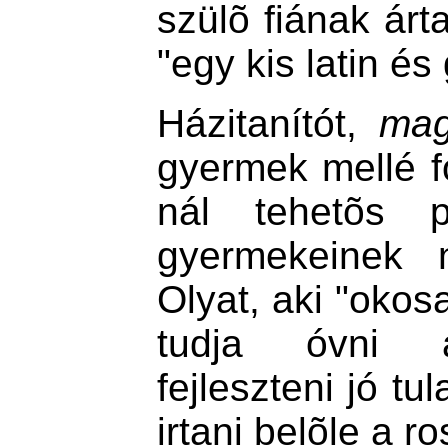
szülõ fiának árt
"egy kis latin é
Házitanítót,
mag
gyermek mellé f
nál tehetõs po
gyermekeinek n
Olyat, aki "okos
tudja óvni ár
fejleszteni jó tu
irtani belõle a r