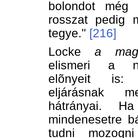
bolondot még 
rosszat pedig 
tegye."
[216]
Locke
a magá
elismeri a ny
elõnyeit is:
eljárásnak 
hátrányai. H
mindenesetre bá
tudni mozogni