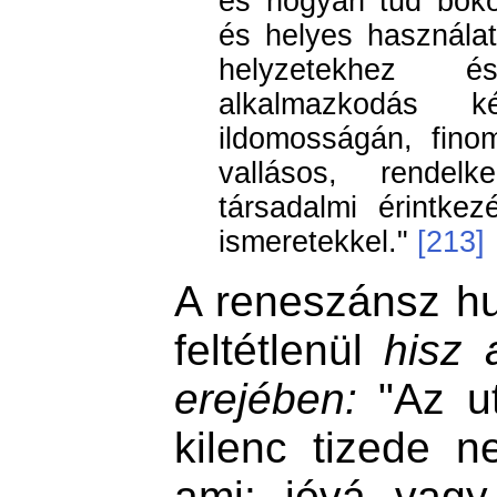
és hogyan tud bóko
és helyes használat
helyzetekhez é
alkalmazkodás ké
ildomosságán, fino
vallásos, rendelk
társadalmi érintke
ismeretekkel."
[213]
A reneszánsz h
feltétlenül
hisz 
erejében:
"Az u
kilenc tizede n
ami: jóvá vagy