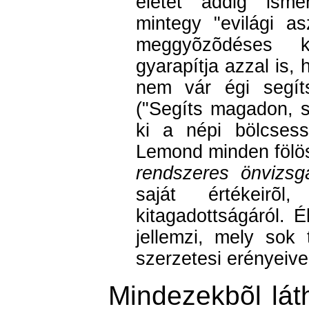
életét addig ismer
mintegy "evilági as
meggyõzõdéses ká
gyarapítja azzal is,
nem vár égi segíts
("Segíts magadon, s 
ki a népi bölcsess
Lemond minden fölösl
rendszeres önvizsgá
saját értékeirõl,
kitagadottságáról. É
jellemzi, mely sok
szerzetesi erényeive
Mindezekbõl lát