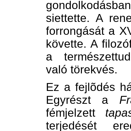
gondolkodásban
siettette. A re
forrongását a X
követte. A filozó
a természettu
való törekvés.
Ez a fejlõdés h
Egyrészt a
F
fémjelzett
tapas
terjedését er