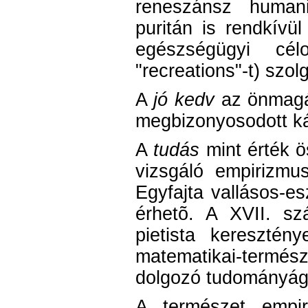
reneszánsz humani
puritán is rendkívül
egészségügyi cé
"recreations"-t) szol
A
jó kedv
az önmagáb
megbizonyosodott ká
A
tudás
mint érték 
vizsgáló empirizmus 
Egyfajta vallásos-es
érhetõ. A XVII. sz
pietista keresztén
matematikai-termé
dolgozó tudományágak
A természet empiri