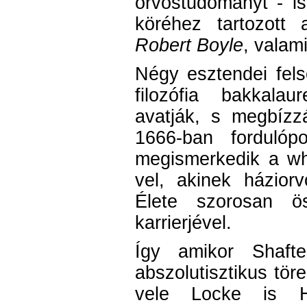
orvostudományt - is
köréhez tartozott 
Robert Boyle
, valam
Négy esztendei fel
filozófia bakkala
avatják, s megbízz
1666-ban fordulóp
megismerkedik a whi
vel, akinek házior
Élete szorosan ös
karrierjével.
Így amikor Shafte
abszolutisztikus tör
vele Locke is Ho