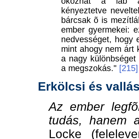
okozhat a láb át
kényeztetve nevelte
bárcsak õ is mezítlá
ember gyermekei: e
nedvességet, hogy 
mint ahogy nem árt 
a nagy különbséget 
a megszokás."
[215]
Erkölcsi és vallá
Az ember legfõ
tudás, hanem a
Locke (felelev