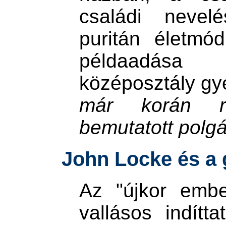
családi nevel
puritán életmó
példaadása
középosztály g
már korán r
bemutatott polgá
John Locke és a
Az "újkor embe
vallásos indítta