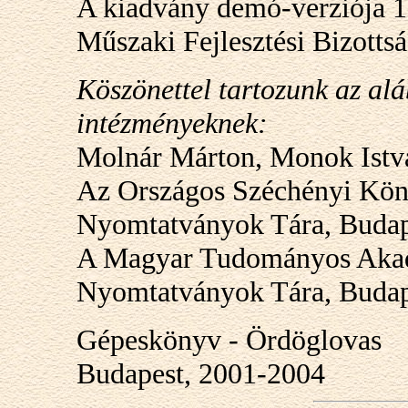
A kiadvány demó-verziója 1
Műszaki Fejlesztési Bizotts
Köszönettel tartozunk az al
intézményeknek:
Molnár Márton, Monok Istv
Az Országos Széchényi Köny
Nyomtatványok Tára, Budap
A Magyar Tudományos Akad
Nyomtatványok Tára, Budap
Gépeskönyv - Ördöglovas
Budapest, 2001-2004