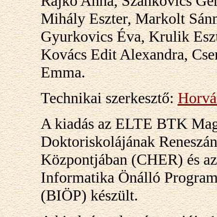
Rajkó Anna, Szankovics Ger
Mihály Eszter, Markolt Sánm
Gyurkovics Éva, Krulik Esz
Kovács Edit Alexandra, Cser 
Emma.
Technikai szerkesztő:
Horvá
A kiadás az ELTE BTK Magya
Doktoriskolájának Reneszán
Központjában (CHER) és a
Informatika Önálló Program
(BIÖP) készült.