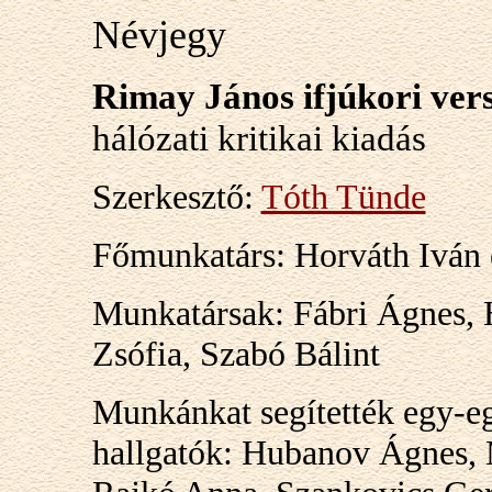
Névjegy
Rimay János ifjúkori ve
hálózati kritikai kiadás
Szerkesztő:
Tóth Tünde
Főmunkatárs: Horváth Iván é
Munkatársak: Fábri Ágnes, H
Zsófia, Szabó Bálint
Munkánkat segítették egy-eg
hallgatók: Hubanov Ágnes,