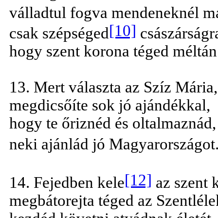
válladtul fogva mendeneknél m
[10]
csak szépséged
császárságr
hogy szent korona téged méltán i
13. Mert választa az Szíz Mária,
megdicsőíte sok jó ajándékkal,
hogy te őriznéd és oltalmaznád,
neki ajánlád jó Magyarországot
[12]
14. Fejedben kele
az szent 
megbátorejta téged az Szentléle