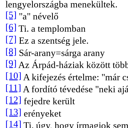
lengyelországba menekültek.
[5]
"a" névelő
[6]
Ti. a templomban
[7]
Ez a szentség jele.
[8]
Sár-arany=sárga arany
[9]
Az Árpád-háziak között több
[10]
A kifejezés értelme: "már c
[11]
A fordító tévedése "neki ajá
[12]
fejedre került
[13]
erényeket
[14]
Ti. úgy, hogy írmagjok sem