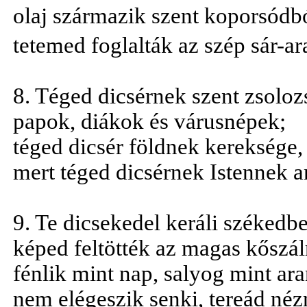
olaj származik szent koporsódbó
tetemed foglalták az szép sár-ar
8. Téged dicsérnek szent zsolo
papok, diákok és várusnépek;
téged dicsér földnek kereksége,
mert téged dicsérnek Istennek a
9. Te dicsekedel keráli székedb
képed feltötték az magas kőszál
fénlik mint nap, salyog mint ar
nem elégeszik senki, tereád néz