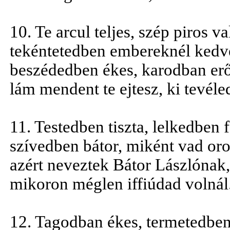
10. Te arcul teljes, szép piros va
tekéntetedben embereknél kedv
beszédedben ékes, karodban erő
lám mendent te ejtesz, ki tevéle
11. Testedben tiszta, lelkedben 
szívedben bátor, miként vad oro
azért neveztek Bátor Lászlónak
mikoron méglen iffiúdad volnál
12. Tagodban ékes, termetedben