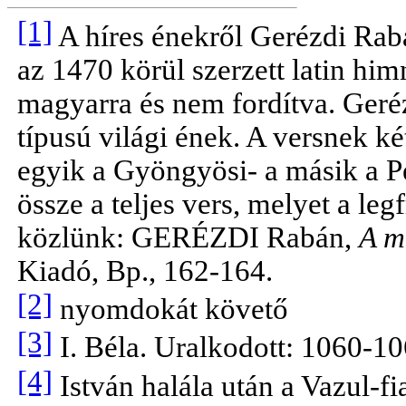
[1]
A híres énekről Gerézdi Rabá
az 1470 körül szerzett latin him
magyarra és nem fordítva. Geré
típusú világi ének. A versnek k
egyik a Gyöngyösi- a másik a Pe
össze a teljes vers, melyet a le
közlünk:
GERÉZDI
Rabán,
A m
Kiadó, Bp., 162-164.
[2]
nyomdokát követő
[3]
I. Béla. Uralkodott: 1060-10
[4]
István halála után a Vazul-fi