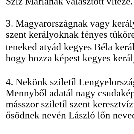
Szíz Máriának választott vitéze.
3. Magyarországnak vagy kerál
szent kerályoknak fényes tükör
teneked atyád kegyes Béla kerál
hogy hozza képest kegyes kerál
4. Nekönk sziletíl Lengyelorsz
Mennyből adatál nagy csudaké
másszor sziletíl szent keresztvíz
ősödnek nevén László lőn neve