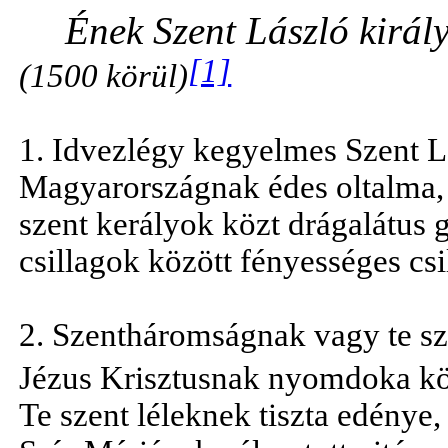
Ének Szent László király
[1]
(1500 körül)
1. Idvezlégy kegyelmes Szent Lá
Magyarországnak édes oltalma,
szent kerályok közt drágalátus 
csillagok között fényességes csi
2. Szentháromságnak vagy te sz
Jézus Krisztusnak nyomdoka kö
Te szent léleknek tiszta edénye,