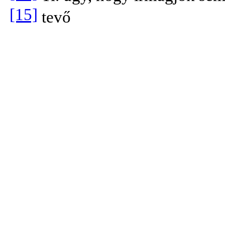
[15]
tevő