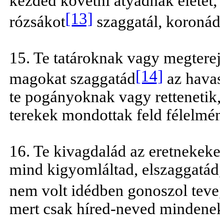
kezdéd követni atyádnak életét,
[13]
rózsákot
szaggatál, koronád
15. Te tatároknak vagy megterej
[14]
magokat szaggatád
az hava
te pogányoknak vagy rettenetik
terekek mondottak feld félelmé
16. Te kivagdalád az eretnekeke
mind kigyomláltad, elszaggatád
nem volt idédben gonoszol teve
mert csak híred-neved mindenek