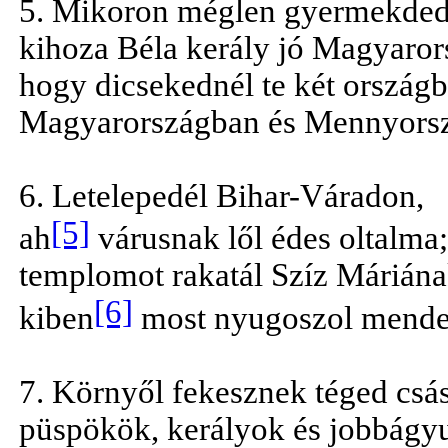
5. Mikoron méglen gyermekded 
kihoza Béla kerály jó Magyaror
hogy dicsekednél te két országb
Magyarországban és Mennyors
6. Letelepedél Bihar-Váradon,
[5]
ah
várusnak lől édes oltalma
templomot rakatál Szíz Máriána
[6]
kiben
most nyugoszol menden
7. Környől fekesznek téged csá
püspökök, kerályok és jobbágy