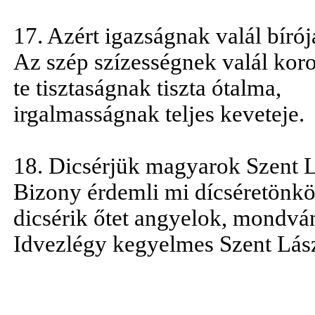
17. Azért igazságnak valál bírój
Az szép szízességnek valál koro
te tisztaságnak tiszta ótalma,
irgalmasságnak teljes keveteje.
18. Dicsérjük magyarok Szent Lá
Bizony érdemli mi dícséretönkö
dicsérik őtet angyelok, mondvá
Idvezlégy kegyelmes Szent Lász