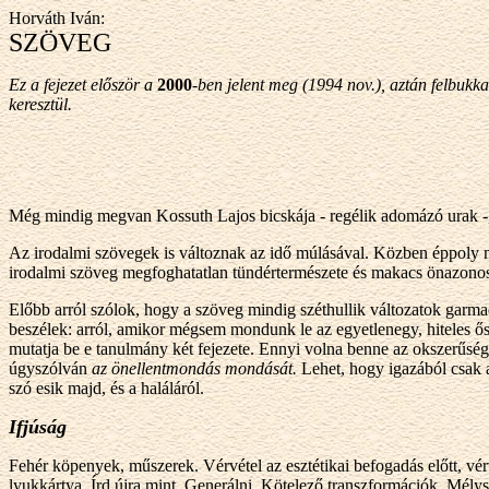
Horváth Iván:
SZÖVEG
Ez a fejezet először a
2000
-ben jelent meg (1994 nov.), aztán felbuk
keresztül.
Még mindig megvan Kossuth Lajos bicskája - regélik adomázó urak -, itt
Az irodalmi szövegek is változnak az idő múlásával. Közben éppoly 
irodalmi szöveg megfoghatatlan tündértermészete és makacs önazonoss
Előbb arról szólok, hogy a szöveg mindig széthullik változatok garmad
beszélek: arról, amikor mégsem mondunk le az egyetlenegy, hiteles ős
mutatja be e tanulmány két fejezete. Ennyi volna benne az okszerűség.
úgyszólván
az önellentmondás mondását.
Lehet, hogy igazából csak a
szó esik majd, és a haláláról.
Ifjúság
Fehér köpenyek, műszerek. Vérvétel az esztétikai befogadás előtt, vé
lyukkártya. Írd újra mint. Generálni. Kötelező transzformációk. Mélys