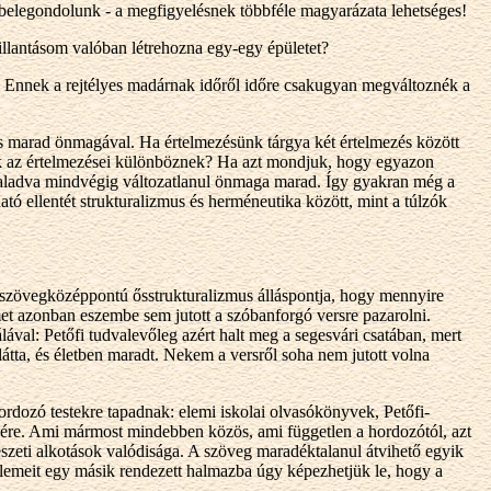
belegondolunk - a megfigyelésnek többféle magyarázata lehetséges!
pillantásom valóban létrehozna egy-egy épületet?
ttam. Ennek a rejtélyes madárnak időről időre csakugyan megváltoznék a
os marad önmagával. Ha értelmezésünk tárgya két értelmezés között
ek az értelmezései különböznek? Ha azt mondjuk, hogy egyazon
 haladva mindvégig változatlanul önmaga marad. Így gyakran még a
ó ellentét strukturalizmus és herméneutika között, mint a túlzók
szövegközéppontú ősstrukturalizmus álláspontja, hogy mennyire
met azonban eszembe sem jutott a szóbanforgó versre pazarolni.
ával: Petőfi tudvalevőleg azért halt meg a segesvári csatában, mert
 látta, és életben maradt. Nekem a versről soha nem jutott volna
ozó testekre tapadnak: elemi iskolai olvasókönyvek, Petőfi-
ére. Ami mármost mindebben közös, ami független a hordozótól, azt
észeti alkotások valódisága. A szöveg maradéktalanul átvihető egyik
elemeit egy másik rendezett halmazba úgy képezhetjük le, hogy a