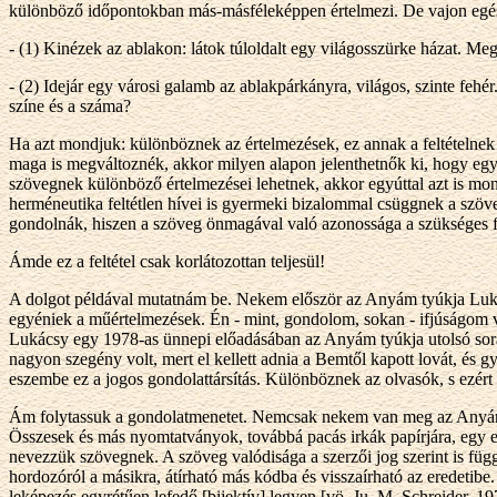
különböző időpontokban más-másféleképpen értelmezi. De vajon egész
- (1) Kinézek az ablakon: látok túloldalt egy világosszürke házat. Me
- (2) Idejár egy városi galamb az ablakpárkányra, világos, szinte fehé
színe és a száma?
Ha azt mondjuk: különböznek az értelmezések, ez annak a feltételnek 
maga is megváltoznék, akkor milyen alapon jelenthetnők ki, hogy e
szövegnek különböző értelmezései lehetnek, akkor egyúttal azt is mo
herméneutika feltétlen hívei is gyermeki bizalommal csüggnek a szöve
gondolnák, hiszen a szöveg önmagával való azonossága a szükséges f
Ámde ez a feltétel csak korlátozottan teljesül!
A dolgot példával mutatnám be. Nekem először az Anyám tyúkja Luká
egyéniek a műértelmezések. Én - mint, gondolom, sokan - ifjúságom vé
Lukácsy egy 1978-as ünnepi előadásában az Anyám tyúkja utolsó sorát (
nagyon szegény volt, mert el kellett adnia a Bemtől kapott lovát, és g
eszembe ez a jogos gondolattársítás. Különböznek az olvasók, s ezér
Ám folytassuk a gondolatmenetet. Nemcsak nekem van meg az Anyám t
Összesek és más nyomtatványok, továbbá pacás irkák papírjára, egy 
nevezzük szövegnek. A szöveg valódisága a szerzői jog szerint is füg
hordozóról a másikra, átírható más kódba és visszaírható az eredetib
leképezés egyrétűen lefedő [bijektív] legyen [vö. Ju. M. Schreider, 19