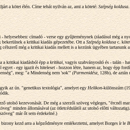
árt a kötet élén. Címe tehát nyilván az, ami a köteté:
Szépség koldusa
 - helyesebben: címadó - verse egy gyűjteménynek (ráadásul még a nyomd
k bekerülnek a kritikai kiadás gépezetébe. Ott a
Szépség koldusa
c. köte
g célszerű még a kritikai kiadás mellett is a kezünk ügyében tartanun
 a kritikai kiadásból épp a
kritikai,
vagyis szabványosító és - talán - h
gyet - egy igazit és hiteleset - hozzon létre, hanem az, hogy épp ford
ndenség", meg: "a Mindenség nem 'sok'"
(Parmenidész,
128b), de aztán 
egyik az ún. "genetikus textológia", amelyet egy
Helikon
-különszám (198
ódik.
zerző utolsó kezevonását. De még a szerzői szöveg végleges, "ércnél mara
veg" minden állomásával (az ötletcédulától az utolsó előtti változatig)
ószöveg" már őt sem érdekelné.)
bizony kezd arra a képződményre emlékeztetni, amelyet Borges ír le
B