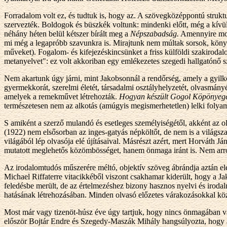
Forradalom volt ez, és tudtuk is, hogy az. A szövegközéppontú struktu
szervezték. Boldogok és büszkék voltunk: mindenki előtt, még a kívül
néhány héten belül kétszer bírált meg a
Népszabadság.
Amennyire mocs
mi még a legapróbb szavunkra is. Mirajtunk nem múltak sorsok, könyv
műveket). Fogalom- és kifejezéskincsünket a friss külföldi szakiroda
metanyelvet": ez volt akkoriban egy emlékezetes szegedi hallgatónő s
Nem akartunk úgy járni, mint Jakobsonnál a rendőrség, amely a gyilkos
gyermekkorát, szerelmi életét, társadalmi osztályhelyzetét, olvasmány
amelyek a remekművet létrehozták.
Hogyan készült Gogol Köpönyeg
természetesen nem az alkotás (amúgyis megismerhetetlen) lelki foly
S amiként a szerző mulandó és esetleges személyiségétől, akként az ol
(1922) nem elsősorban az inges-gatyás népköltőt, de nem is a világsza
világából lép olvasója elé újításaival. Másrészt azért, mert Horváth J
mutatott meglehetős közömbösséget, hanem önmaga iránt is. Nem arról 
Az irodalomtudós műszerére méltó, objektív szöveg ábrándja aztán elé
Michael Riffaterre vitacikkéből viszont csakhamar kiderült, hogy a Jak
feledésbe merült, de az értelmezéshez bizony hasznos nyelvi és irodal
hatásának létrehozásában. Minden olvasó előzetes várakozásokkal köze
Most már vagy tizenöt-húsz éve úgy tartjuk, hogy nincs önmagában va
először Bojtár Endre és Szegedy-Maszák Mihály hangsúlyozta, hogy a