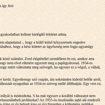
 így fest:
yakorlatban kellene kielégítő feleletet adnia.
 nem alaptalanul -, hogy a költő külső kényszernek engedve
ásához, hogy a kész kötetet az ügyészség nem fogja ugyanúgy
tok közé száműzi. Zord elégtétellel szemléltem én ezt, amikor arra
ogy nem elvei ellenére egyezett meg a papírgyárossal. 1934-es
y miért változtatta meg szövegét, ha egyszer ez a végső, a vállalt,
ére kerül. Egyetlenegy szó csupán, ám sokminden kiderül belőle arról,
áltozatát nyugodtan az 1934-es szöveg mellé állíthatjuk. Egy vers ez,
rályát is módosította. S ha már egyszer a korábbi változatot nem
lvhasználatbeli javításokat? Az 1955-ös összkiadás sajtó alá rendezői
ás
(ring az ég
helyett
leng az ég)
független a költemény politikai