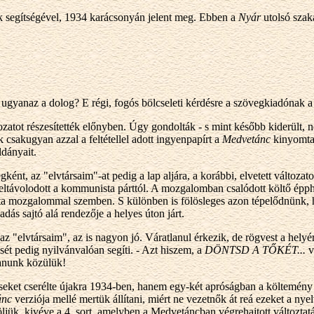
k segítségével, 1934 karácsonyán jelent meg. Ebben a
Nyár
utolsó szaka
ugyanaz a dolog? E régi, fogós bölcseleti kérdésre a szövegkiadónak a g
ozatot részesítették előnyben. Úgy gondolták - s mint később kiderült,
 csakugyan azzal a feltétellel adott ingyenpapírt a
Medvetánc
kinyomtat
dányait.
gként, az "elvtársaim"-at pedig a lap aljára, a korábbi, elvetett változa
eltávolodott a kommunista párttól. A mozgalomban csalódott költő épph
a mozgalommal szemben. S különben is fölösleges azon tépelődnünk, hog
dás sajtó alá rendezője a helyes úton járt.
 az "elvtársaim", az is nagyon jó. Váratlanul érkezik, de rögvest a hely
ését pedig nyilvánvalóan segíti. - Azt hiszem, a
DÖNTSD A TŐKÉT...
v
tanunk közülük!
éseket cserélte újakra 1934-ben, hanem egy-két apróságban a költemény i
ánc
verziója mellé mertük állítani, miért ne vezetnők át reá ezeket a nye
jük, kivéve a 4. sort, amelyben a Medvetáncban végrehajtott változtat