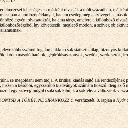
rtelmezései lehetségesek: másként olvasták a múlt században, másként
m csupán a hordozópéldányai, hanem esetleg még a szövegei is mások 
önböző egyéni olvasatokról, ha ama tárgy, amelyre a különböző olvas
különbözőségéből így következik, meglepő módon, a szöveg objektivitá
ralizmusnak.
eleve többesszámú fogalom, akkor csak statisztikailag, bizonyos korl
szerzők, kódexmásoló barátok, gépírókisasszonyok, szedők, szerkesztők,
ni, se megoldani nem tudja. A kritikai kiadás sajtó alá rendezőjének pé
jével, hiszen a későbbi, egyszerűbb kiadványok számára hosszú ideig az 
hozott egy-szöveg mögül csakcsak kibújik a sokféle: a változatok vissz
DÖNTSD A TŐKÉT, NE SIRÁNKOZZ
c. versfüzetét, 8. lapján a
Nyár
c