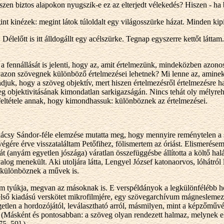
en biztos alapokon nyugszik-e ez az elterjedt vélekedés? Hiszen - ha 
gint kinézek: megint látok túloldalt egy világosszürke házat. Minden ki
r. Délelőtt is itt álldogállt egy acélszürke. Tegnap egyszerre kettőt lá
a fennállását is jelenti, hogy az, amit értelmezünk, mindeközben azon
gyazon szövegnek különböző értelmezései lehetnek? Mi lenne az, amin
ndjuk, hogy a szöveg objektív, mert hiszen értelmezésről értelmezésre
g objektivitásának kimondatlan sarkigazságán. Nincs tehát oly mélyrehat
eltétele annak, hogy kimondhassuk: különböznek az értelmezései.
csy Sándor-féle elemzése mutatta meg, hogy mennyire reménytelen a 
gére érve visszataláltam Petőfihez, fölismertem az óriást. Elismerése
anyám egyetlen jószága) váratlan összefüggésbe állította a költő halál
yalog menekült. Aki utoljára látta, Lengyel József katonaorvos, lóhátról
t különböznek a művek is.
yúkja, megvan az másoknak is. E verspéldányok a legkülönfélébb hord
első kiadású verskötet mikrofilmjére, egy szövegarchívum mágneslemez
getlen a hordozójától, leválasztható arról, másmilyen, mint a képzőműv
e. (Másként és pontosabban: a szöveg olyan rendezett halmaz, melynek 
75, 59].)