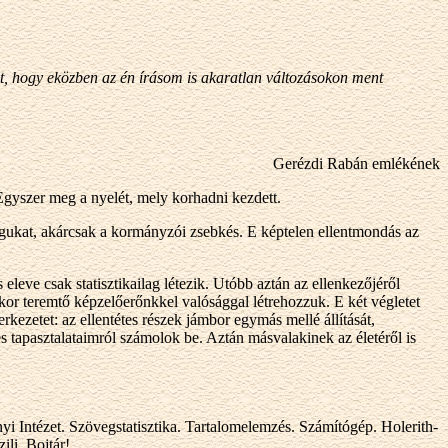
t, hogy eközben az én írásom is akaratlan változásokon ment
Gerézdi Rabán emlékének
 Egyszer meg a nyelét, mely korhadni kezdett.
gukat, akárcsak a kormányzói zsebkés. E képtelen ellentmondás az
leve csak statisztikailag létezik. Utóbb aztán az ellenkezőjéről
kor teremtő képzelőerőnkkel valósággal létrehozzuk. E két végletet
kezetet: az ellentétes részek jámbor egymás mellé állítását,
s tapasztalataimról számolok be. Aztán másvalakinek az életéről is
yi Intézet. Szövegstatisztika. Tartalomelemzés. Számítógép. Holerith-
ili, Bojtár!