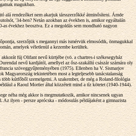
dogatnak magukban.
ajtó alá rendezőket nem akarjuk társszerzőkké átminősíteni. Ámde
z utolsót, '34-ben? Netán azokban az években is, amikor egyáltalán
-1930-as évekhez beosztva. Ez a megoldás sem mondható nagyon
 időpontja, szerzőjük s megannyi más ismérvük elmosódik, önmagukkal
nyomán, amelyek véletlenül a kezembe kerültek.
kkorát fúj Olifant nevű kürtjébe (vö. a chartres-i székesegyház
Durendal nevű kardjától, amellyel az ősz-szakállú császár számára oly
 ófrancia szöveggyűjteményében (1975). Ellenben ha V. Sismarjov
ok Magyarország tekintetében most a legteljesebb tanácstalanság
n több kútfőből szemelgetni. A szakember, de még a Roland-filológia
például a Raoul Mortier által közzétett mind a tíz kötetet (1940-1944).
jellege néha még akkor is megmutatkozik, amikor nincsenek ugyan
. Az ilyen - persze aprócska - módosulás példájaként a gimnazista