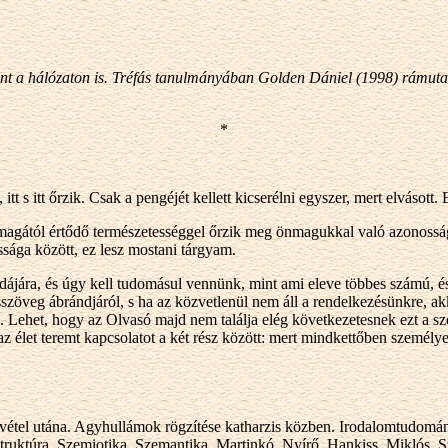
kant a hálózaton is. Tréfás tanulmányában Golden Dániel (1998) rámuta
*
 s itt őrzik. Csak a pengéjét kellett kicserélni egyszer, mert elvásott.
magától értődő természetességgel őrzik meg önmagukkal való azonossá
ága között, ez lesz mostani tárgyam.
ájára, és úgy kell tudomásul vennünk, mint ami eleve többes számú, és e
szöveg ábrándjáról, s ha az közvetlenül nem áll a rendelkezésünkre, ak
 Lehet, hogy az Olvasó majd nem találja elég következetesnek ezt a szer
z élet teremt kapcsolatot a két rész között: mert mindkettőben személye
rvétel utána. Agyhullámok rögzítése katharzis közben. Irodalomtudomán
truktúra. Szemiotika. Szemantika. Martinkó, Nyírő, Hankiss, Miklós, Sz