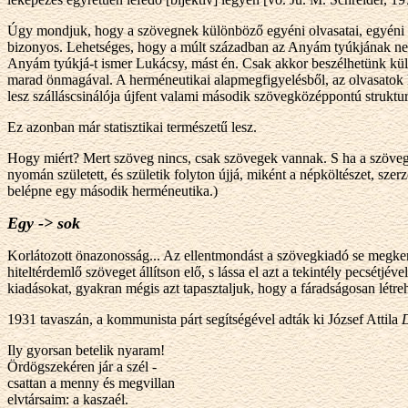
Úgy mondjuk, hogy a szövegnek különböző egyéni olvasatai, egyéni é
bizonyos. Lehetséges, hogy a múlt században az Anyám tyúkjának ne
Anyám tyúkjá-t ismer Lukácsy, mást én. Csak akkor beszélhetünk kül
marad önmagával. A herméneutikai alapmegfigyelésből, az olvasatok 
lesz szálláscsinálója újfent valami második szövegközéppontú struktu
Ez azonban már statisztikai természetű lesz.
Hogy miért? Mert szöveg nincs, csak szövegek vannak. S ha a szöveg 
nyomán született, és születik folyton újjá, miként a népköltészet, 
belépne egy második herméneutika.)
Egy -> sok
Korlátozott önazonosság... Az ellentmondást a szövegkiadó se megkerül
hiteltérdemlő szöveget állítson elő, s lássa el azt a tekintély pecsét
kiadásokat, gyakran mégis azt tapasztaljuk, hogy a fáradságosan létre
1931 tavaszán, a kommunista párt segítségével adták ki József Attila
Ily gyorsan betelik nyaram!
Ördögszekéren jár a szél -
csattan a menny és megvillan
elvtársaim: a kaszaél.