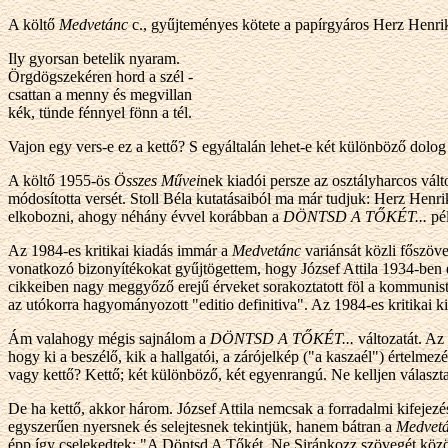
A költő
Medvetánc
c., gyűjteményes kötete a papírgyáros Herz Henri
Ily gyorsan betelik nyaram.
Örgdögszekéren hord a szél -
csattan a menny és megvillan
kék, tünde fénnyel fönn a tél.
Vajon egy vers-e ez a kettő? S egyáltalán lehet-e két különböző dolog 
A költő 1955-ös
Összes Művei
nek kiadói persze az osztályharcos vált
módosította versét. Stoll Béla kutatásaiból ma már tudjuk: Herz Henrik
elkobozni, ahogy néhány évvel korábban a
DÖNTSD A TŐKÉT...
pél
Az 1984-es kritikai kiadás immár a
Medvetánc
variánsát közli főszöve
vonatkozó bizonyítékokat gyűjtögettem, hogy József Attila 1934-ben 
cikkeiben nagy meggyőző erejű érveket sorakoztatott föl a kommunist
az utókorra hagyományozott "editio definitiva". Az 1984-es kritikai kia
Ám valahogy mégis sajnálom a
DÖNTSD A TŐKÉT...
változatát. Az
hogy ki a beszélő, kik a hallgatói, a zárójelkép ("a kaszaél") értelmez
vagy kettő? Kettő; két különböző, két egyenrangú. Ne kelljen válasz
De ha kettő, akkor három. József Attila nemcsak a forradalmi kifejez
egyszerűen nyersnek és selejtesnek tekintjük, hanem bátran a
Medvet
épp így cselekedtek: "A Döntsd A Tőkét, Ne Siránkozz szövegét közöl