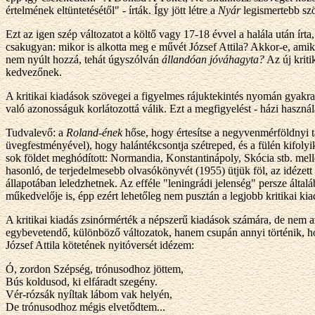
értelmének eltüntetésétől" - írták. Így jött létre a
Nyár
legismertebb sz
Ezt az igen szép változatot a költő vagy 17-18 évvel a halála után í
csakugyan: mikor is alkotta meg e művét József Attila? Akkor-e, amiko
nem nyúlt hozzá, tehát úgyszólván
állandóan jóváhagyta?
Az új kriti
kedvezőnek.
A kritikai kiadások szövegei a figyelmes rájuktekintés nyomán gyak
való azonosságuk korlátozottá válik. Ezt a megfigyelést - házi haszná
Tudvalevő: a
Roland-ének
hőse, hogy értesítse a negyvenmérföldnyi t
üvegfestményével), hogy halántékcsontja szétreped, és a fülén kifolyi
sok földet meghódított: Normandia, Konstantinápoly, Skócia stb. mel
hasonló, de terjedelmesebb olvasókönyvét (1955) ütjük föl, az idézet
állapotában leledzhetnek. Az efféle "leningrádi jelenség" persze ált
műkedvelője is, épp ezért lehetőleg nem pusztán a legjobb kritikai kia
A kritikai kiadás zsinórmérték a népszerű kiadások számára, de nem a
egybevetendő, különböző változatok, hanem csupán annyi történik, ho
József Attila kötetének nyitóversét idézem:
Ó, zordon Szépség, trónusodhoz jöttem,
Bús koldusod, ki elfáradt szegény.
Vér-rózsák nyíltak lábom vak helyén,
De trónusodhoz mégis elvetődtem...