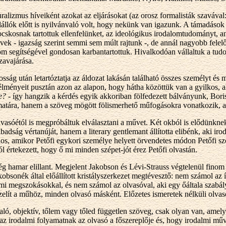
ralizmus híveiként azokat az eljárásokat (az orosz formalisták szavával
állók előtt is nyilvánvaló volt, hogy nekünk van igazunk. A támadások 
kosnak tartottuk ellenfelünket, az ideológikus irodalomtudományt, ann
ek - igazság szerint semmi sem múlt rajtunk -, de annál nagyobb felel
lom segítségével gondosan karbantartottuk. Hivalkodóan vállaltuk a tu
zavajárása.
ság után letartóztatja az áldozat lakásán található összes személyt és 
élményeit pusztán azon az alapon, hogy hátha közöttük van a gyilkos, a
e?
- így hangzik a kérdés egyik akkoriban fölfedezett bálványunk, Bo
amatára, hanem a szöveg mögött fölismerhető műfogásokra vonatkozik, 
vasóétól is megpróbáltuk elválasztani a művet. Két okból is elődünknek 
badság vértanúját, hanem a literary gentlemant állította elibénk, aki ir
ános, amikor Petőfi egykori személye helyett örvendetes módon Petőfi szö
értekezett, hogy ő mi minden szépet-jót érez Petőfi olvastán.
g hamar elillant. Megjelent Jakobson és Lévi-Strauss végtelenül finom
obsonék által előállított kristályszerkezet megtévesztő: nem számol az í
mi megszokásokkal, és nem számol az olvasóval, aki egy őáltala szabály
lít a műhöz, minden olvasó másként. Előzetes ismeretek nélküli olvasó
ló, objektív, tőlem vagy tőled független szöveg, csak olyan van, amel
z irodalmi folyamatnak az olvasó a főszereplője és, hogy irodalmi mű