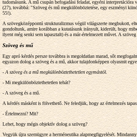
tudomásunk. A mű csupán befogadási feladat, egyéni interpretációra v
(27), továbbá: "Szöveg és mű megkülönböztetése, egy eszményi kiinduló
55!).
A szövegközéppontú strukturalizmus végül világszerte megbukott, elte
gondoltunk, amire korábban a kutatásunk irányult, kiderült, hogy mi
ilyent még senki sem tapasztalt) és a már-értelmezett művet. A szöveg
Szöveg és mű
Egy apró kérdés persze továbbra is megoldatlan marad, sőt megfogal
egyazon dolog a szöveg és a mű, akkor tulajdonképpen olyasmit egyes
- A szöveg és a mű megkülönböztethetetlen egymástól.
- Mi megkülönböztethetetlen tehát?
- A szöveg és a mű.
A kérdés másként is fölvethető. Ne feledjük, hogy az értelmezés tapa
- Értelmezni? Mit?
Lehet, hogy mégis objektív dolog a szöveg?
Vegyük újra szemügyre a herméneutika alapmegfigyelését. Mindannyi