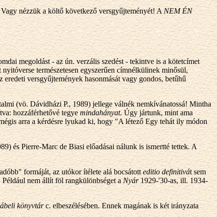
. Vagy nézzük a költő következő versgyűjteményét! A
NEM ÉN
ai megoldást - az ún. verzális szedést - tekintve is a kötetcímet
t nyitóverse természetesen egyszerűen címnélkülinek minősül,
k az eredeti versgyűjtemények hasonmását vagy gondos, betűhű
atalmi (vö. Dávidházi P., 1989) jellege válnék nemkívánatossá! Mintha
ítva: hozzáférhetővé tegye
mindahányat.
Úgy jártunk, mint ama
mégis arra a kérdésre lyukad ki, hogy "A létező Egy tehát ily módon
9) és Pierre-Marc de Biasi előadásai nálunk is ismertté tettek. A
dóbb" formáját, az utókor ítélete alá bocsátott
editio definitivá
t sem
. Például nem állít föl rangkülönbséget a
Nyár
1929-'30-as, ill. 1934-
ábeli könyvtár
c. elbeszélésében. Ennek magának is két irányzata