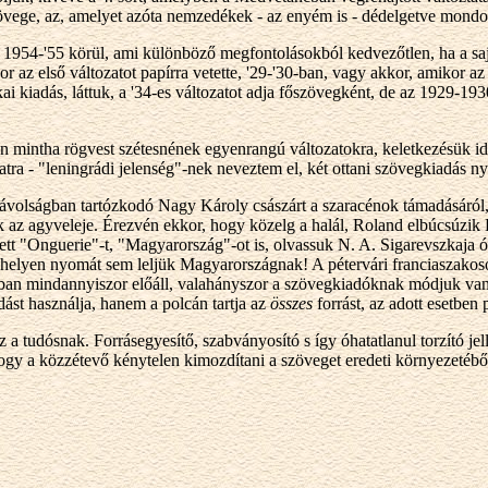
övege, az, amelyet azóta nemzedékek - az enyém is - dédelgetve mon
rta, 1954-'55 körül, ami különböző megfontolásokból kedvezőtlen, ha a s
r az első változatot papírra vetette, '29-'30-ban, vagy akkor, amikor a
kai kiadás, láttuk, a '34-es változatot adja főszövegként, de az 1929
ran mintha rögvest szétesnének egyenrangú változatokra, keletkezésük
latra - "leningrádi jelenség"-nek neveztem el, két ottani szövegkiadás 
ávolságban tartózkodó Nagy Károly császárt a szaracénok támadásáról, a
k az agyveleje. Érezvén ekkor, hogy közelg a halál, Roland elbúcsúzik 
lett "Onguerie"-t, "Magyarország"-ot is, olvassuk N. A. Sigarevszkaja
t helyen nyomát sem leljük Magyarországnak! A pétervári franciaszakos
alában mindannyiszor előáll, valahányszor a szövegkiadóknak módjuk va
dást használja, hanem a polcán tartja az
összes
forrást, az adott esetben 
z a tudósnak. Forrásegyesítő, szabványosító s így óhatatlanul torzító 
gy a közzétevő kénytelen kimozdítani a szöveget eredeti környezetéből