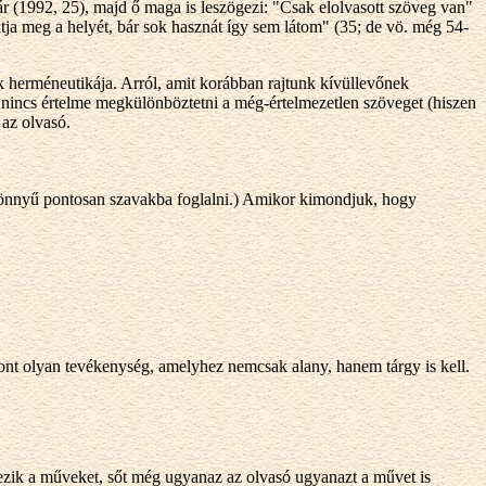
ár (1992, 25), majd ő maga is leszögezi: "Csak elolvasott szöveg van"
atja meg a helyét, bár sok hasznát így sem látom" (35; de vö. még 54-
ek herméneutikája. Arról, amit korábban rajtunk kívüllevőnek
 nincs értelme megkülönböztetni a még-értelmezetlen szöveget (hiszen
 az olvasó.
könnyű pontosan szavakba foglalni.) Amikor kimondjuk, hogy
zont olyan tevékenység, amelyhez nemcsak alany, hanem tárgy is kell.
zik a műveket, sőt még ugyanaz az olvasó ugyanazt a művet is