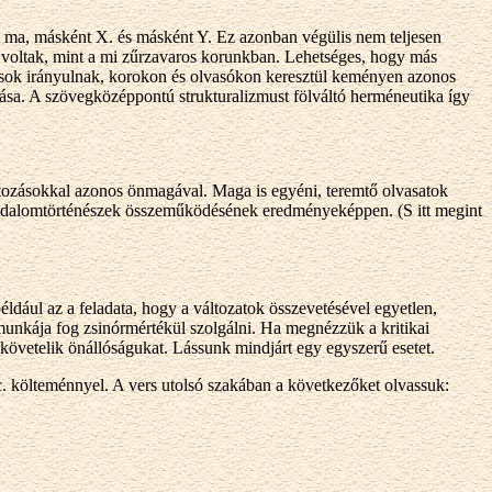
 ma, másként X. és másként Y. Ez azonban végülis nem teljesen
voltak, mint a mi zűrzavaros korunkban. Lehetséges, hogy más
ások irányulnak, korokon és olvasókon keresztül keményen azonos
sa. A szövegközéppontú strukturalizmust fölváltó herméneutika így
átozásokkal azonos önmagával. Maga is egyéni, teremtő olvasatok
 irodalomtörténészek összeműködésének eredményeképpen. (S itt megint
ldául az a feladata, hogy a változatok összevetésével egyetlen,
ő munkája fog zsinórmértékül szolgálni. Ha megnézzük a kritikai
akövetelik önállóságukat. Lássunk mindjárt egy egyszerű esetet.
. költeménnyel. A vers utolsó szakában a következőket olvassuk: