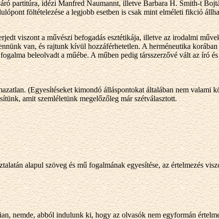
áró partitúra, idézi Manfred Naumannt, illetve Barbara H. Smith-t Bojt
pont föltételezése a legjobb esetben is csak mint elméleti fikció állh
rjedt viszont a művészi befogadás esztétikája, illetve az irodalmi műv
bennünk van, és rajtunk kívül hozzáférhetetlen. A herméneutika korában
 fogalma beleolvadt a műébe. A műben pedig társszerzővé vált az író és
mazatlan. (Egyesítéseket kimondó álláspontokat általában nem valami 
ítünk, amit szemléletünk megelőzőleg már szétválasztott.
sztalatán alapul szöveg és mű fogalmának egyesítése, az értelmezés vis
an, nemde, abból indulunk ki, hogy az olvasók nem egyformán értelme