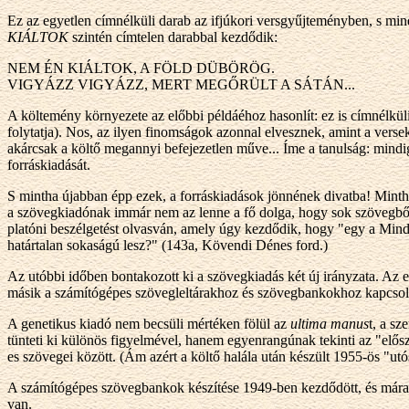
Ez az egyetlen címnélküli darab az ifjúkori versgyűjteményben, s mindj
KIÁLTOK
szintén címtelen darabbal kezdődik:
NEM ÉN KIÁLTOK, A FÖLD DÜBÖRÖG.
VIGYÁZZ VIGYÁZZ, MERT MEGŐRÜLT A SÁTÁN...
A költemény környezete az előbbi példáéhoz hasonlít: ez is címnélküli
folytatja). Nos, az ilyen finomságok azonnal elvesznek, amint a verse
akárcsak a költő megannyi befejezetlen műve... Íme a tanulság: mindi
forráskiadását.
S mintha újabban épp ezek, a forráskiadások jönnének divatba! Mintha
a szövegkiadónak immár nem az lenne a fő dolga, hogy sok szövegből e
platóni beszélgetést olvasván, amely úgy kezdődik, hogy "egy a Mi
határtalan sokaságú lesz?" (143a, Kövendi Dénes ford.)
Az utóbbi időben bontakozott ki a szövegkiadás két új irányzata. Az 
másik a számítógépes szövegleltárakhoz és szövegbankokhoz kapcsol
A genetikus kiadó nem becsüli mértéken fölül az
ultima manus
t, a s
tünteti ki különös figyelmével, hanem egyenrangúnak tekinti az "előszö
es szövegei között. (Ám azért a költő halála után készült 1955-ös "ut
A számítógépes szövegbankok készítése 1949-ben kezdődött, és mára 
van.