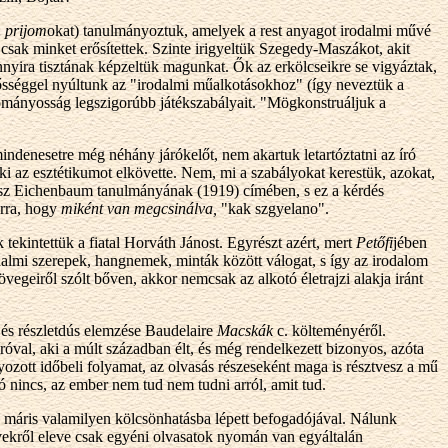
:
prijom
okat) tanulmányoztuk, amelyek a rest anyagot irodalmi művé
csak minket erősítettek. Szinte irigyeltük Szegedy-Maszákot, akit
yira tisztának képzeltük magunkat. Ők az erkölcseikre se vigyáztak,
ősséggel nyúltunk az "irodalmi műalkotásokhoz" (így neveztük a
dományosság legszigorúbb játékszabályait. "Mögkonstruáljuk a
mindenesetre még néhány járókelőt, nem akartuk letartóztatni az író
ki az esztétikumot elkövette. Nem, mi a szabályokat kerestük, azokat,
risz Eichenbaum tanulmányának (1919) címében, s ez a kérdés
arra, hogy
miként van megcsinálva,
"kak szgyelano".
tekintettük a fiatal Horváth Jánost. Egyrészt azért, mert
Petőfi
jében
odalmi szerepek, hangnemek, minták között válogat, s így az irodalom
vegeiről szólt bőven, akkor nemcsak az alkotó életrajzi alakja iránt
 és részletdús elemzése Baudelaire
Macskák
c. költeményéről.
róval, aki a múlt században élt, és még rendelkezett bizonyos, azóta
ozott időbeli folyamat, az olvasás részeseként maga is résztvesz a mű
 nincs, az ember nem tud nem tudni arról, amit tud.
y máris valamilyen kölcsönhatásba lépett befogadójával. Nálunk
vekről eleve csak egyéni olvasatok nyomán van egyáltalán