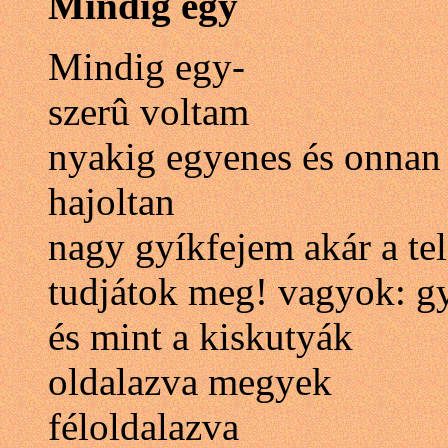
Mindig egy
Mindig egy-
szerû voltam
nyakig egyenes és onnan
hajoltan
nagy gyíkfejem akár a te
tudjátok meg! vagyok: g
és mint a kiskutyák
oldalazva megyek
féloldalazva