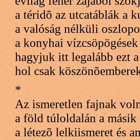
evilág fehér zajából szö
a téridõ az utcatáblák a 
a valóság nélküli oszlop
a konyhai vízcsöpögések 
hagyjuk itt legalább ezt a
hol csak köszönõemberek 
*
Az ismeretlen fajnak vol
a föld túloldalán a másik
a létezõ lelkiismeret és a