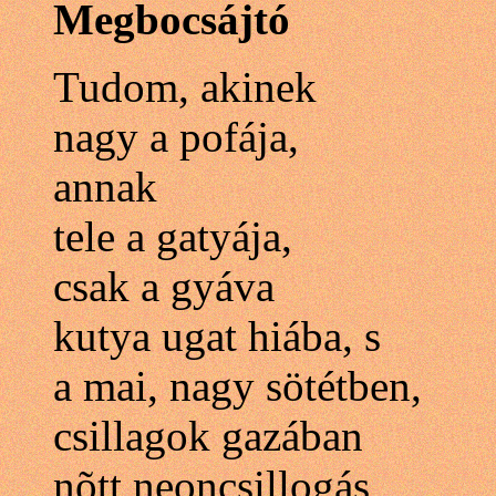
Megbocsájtó
Tudom, akinek
nagy a pofája,
annak
tele a gatyája,
csak a gyáva
kutya ugat hiába, s
a mai, nagy sötétben,
csillagok gazában
nõtt neoncsillogás