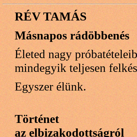
RÉV TAMÁS
Másnapos rádöbbenés
Életed nagy próbatételei
mindegyik teljesen felkés
Egyszer élünk.
Történet
az elbizakodottságról