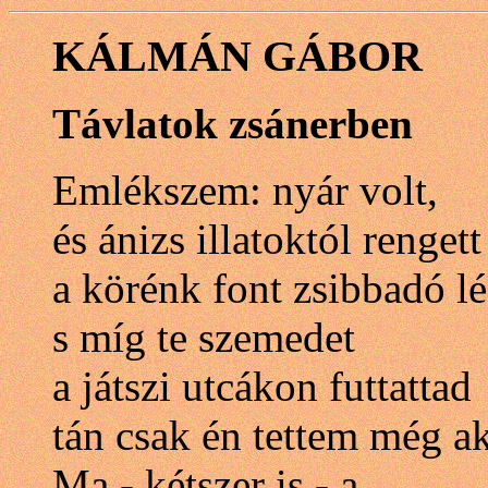
KÁLMÁN GÁBOR
Távlatok zsánerben
Emlékszem: nyár volt,
és ánizs illatoktól rengett
a körénk font zsibbadó lé
s míg te szemedet
a játszi utcákon futtattad
tán csak én tettem még a
Ma - kétszer is - a