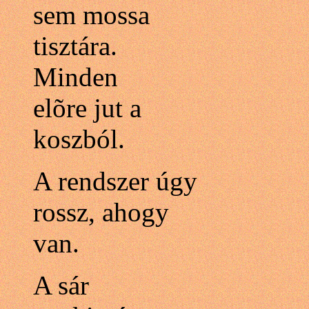
sem mossa
tisztára.
Minden
elõre jut a
koszból.
A rendszer úgy
rossz, ahogy
van.
A sár