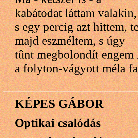
kabátodat láttam valakin,
s egy percig azt hittem, t
majd eszméltem, s úgy
tûnt megbolondít engem i
a folyton-vágyott méla fa
KÉPES GÁBOR
Optikai csalódás