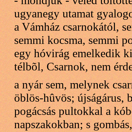
- mondjuk - veled töltött
ugyanegy utamat gyalog
a Vámház csarnokától, s
semmi kocsma, semmi po
egy hóvirág emelkedik k
télbõl, Csarnok, nem érde
a nyár sem, melynek csarn
öblös-hûvös; újságárus, 
pogácsás pultokkal a kób
napszakokban; s gombás