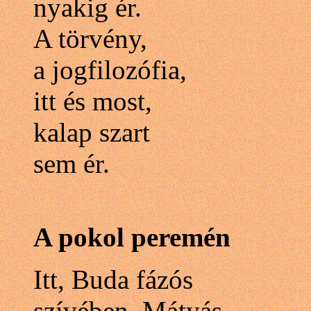
nyakig ér.
A törvény,
a jogfilozófia,
itt és most,
kalap szart
sem ér.
A pokol peremén
Itt, Buda fázós
szívében, Mátyás