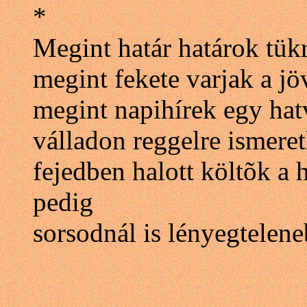
*
Megint határ határok tük
megint fekete varjak a jö
megint napihírek egy hatv
válladon reggelre ismere
fejedben halott költõk a
pedig
sorsodnál is lényegtelene