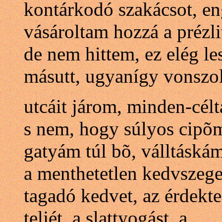
kontárkodó szakácsot, en
vásároltam hozzá a prézli
de nem hittem, ez elég lesz
másutt, ugyanígy vonszo
utcáit járom, minden-célt
s nem, hogy súlyos cipõm
gatyám túl bõ, válltáská
a menthetetlen kedvszege
tagadó kedvet, az érdekt
teljét, a slattyogást, a