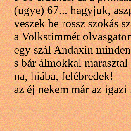
(ugye) 67... hagyjuk, aszp
veszek be rossz szokás sz
a Volkstimmét olvasgato
egy szál Andaxin minden
s bár álmokkal marasztal 
na, hiába, felébredek!
az éj nekem már az igazi 