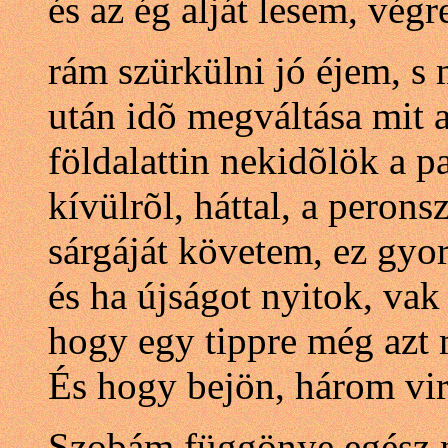
és az ég alját lesem, végr
rám szürkülni jó éjem, s 
után idõ megváltása mit 
földalattin nekidõlök a 
kívülrõl, háttal, a perons
sárgáját követem, ez gyo
és ha újságot nyitok, vak
hogy egy tippre még azt
És hogy bejön, három vir
Szobám függönye egész 