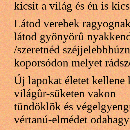
kicsit a világ és én is kics
Látod verebek ragyogna
látod gyönyörû nyakken
/szeretnéd széjjelebbhúzni
koporsódon melyet rádsz
Új lapokat életet kellene
világûr-süketen vakon
tündöklõk és végelgyeng
vértanú-elmédet odahag