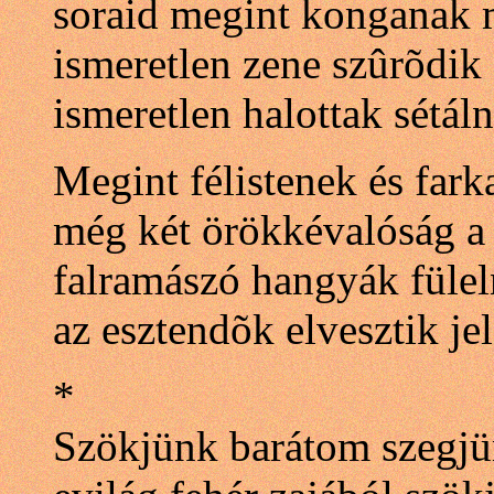
soraid megint konganak m
ismeretlen zene szûrõdik
ismeretlen halottak sétá
Megint félistenek és far
még két örökkévalóság a
falramászó hangyák füle
az esztendõk elvesztik je
*
Szökjünk barátom szegjü