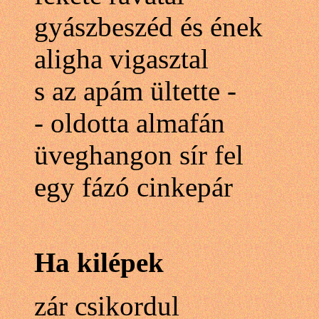
gyászbeszéd és ének
aligha vigasztal
s az apám ültette -
- oldotta almafán
üveghangon sír fel
egy fázó cinkepár
Ha kilépek
zár csikordul