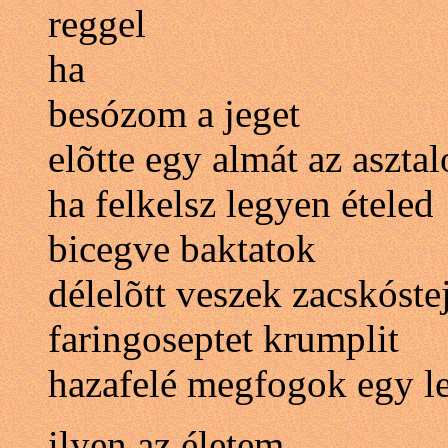
reggel
ha
besózom a jeget
elõtte egy almát az aszta
ha felkelsz legyen ételed
bicegve baktatok
délelõtt veszek zacskóste
faringoseptet krumplit
hazafelé megfogok egy l
ilyen az életem