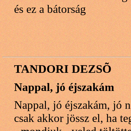
és ez a bátorság
TANDORI DEZSÕ
Nappal, jó éjszakám
Nappal, jó éjszakám, jó 
csak akkor jössz el, ha te