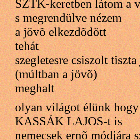
SZTK-keretben látom a v
s megrendülve nézem
a jövõ elkezdõdött
tehát
szegletesre csiszolt tiszt
(múltban a jövõ)
meghalt
olyan világot élünk hogy
KASSÁK LAJOS-t is
nemecsek ernõ módjára s