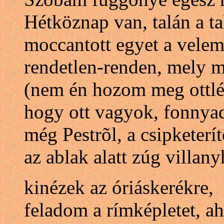
Hétköznap van, talán a ta
moccantott egyet a velem
rendetlen-renden, mely 
(nem én hozom meg ottlé
hogy ott vagyok, fonnya
még Pestrõl, a csipketerít
az ablak alatt zúg villan
kinézek az óriáskerékre,
feladom a rímképletet, a