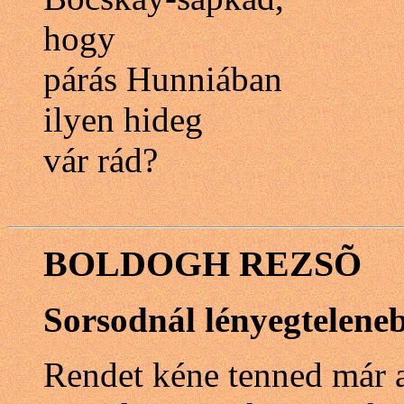
hogy
párás Hunniában
ilyen hideg
vár rád?
BOLDOGH REZSÕ
Sorsodnál lényegtelene
Rendet kéne tenned már 