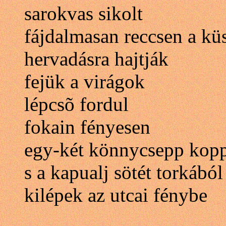
sarokvas sikolt
fájdalmasan reccsen a kü
hervadásra hajtják
fejük a virágok
lépcsõ fordul
fokain fényesen
egy-két könnycsepp kop
s a kapualj sötét torkából
kilépek az utcai fénybe