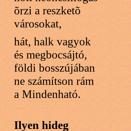
õrzi a reszketõ
városokat,
hát, halk vagyok
és megbocsájtó,
földi bosszújában
ne számítson rám
a Mindenható.
Ilyen hideg