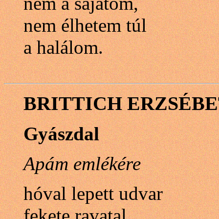
nem a sajátom,
nem élhetem túl
a halálom.
BRITTICH ERZSÉBE
Gyászdal
Apám emlékére
hóval lepett udvar
fekete ravatal