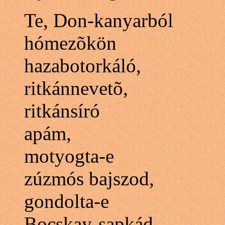
Te, Don-kanyarból
hómezõkön
hazabotorkáló,
ritkánnevetõ,
ritkánsíró
apám,
motyogta-e
zúzmós bajszod,
gondolta-e
Bocskay-sapkád,