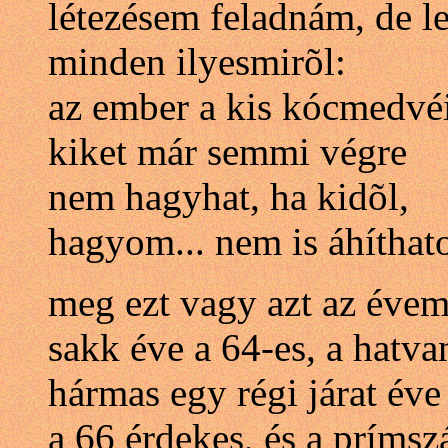
létezésem feladnám, de l
minden ilyesmirõl:
az ember a kis kócmedvéi
kiket már semmi végre
nem hagyhat, ha kidõl,
hagyom... nem is áhíthat
meg ezt vagy azt az évem
sakk éve a 64-es, a hatva
hármas egy régi járat éve 
a 66 érdekes, és a príms