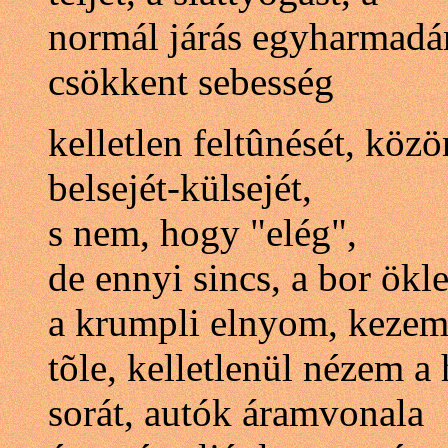
normál járás egyharmadá
csökkent sebesség
kelletlen feltûnését, köz
belsejét-külsejét,
s nem, hogy "elég",
de ennyi sincs, a bor ökl
a krumpli elnyom, kezem 
tõle, kelletlenül nézem a
sorát, autók áramvonala