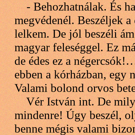
- Behozhatnálak. És ha 
megvédenél. Beszéljek a 
lelkem. De jól beszéli ám
magyar feleséggel. Ez m
de édes ez a négercsók!…
ebben a kórházban, egy n
Valami bolond orvos bet
Vér István int. De milye
mindenre! Úgy beszél, o
benne mégis valami bizon