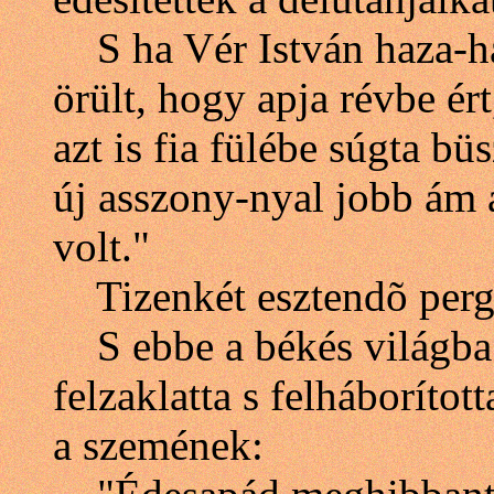
S ha Vér István haza-haz
örült, hogy apja révbe ér
azt is fia fülébe súgta b
új asszony-nyal jobb ám 
volt."
Tizenkét esztendõ perget
S ebbe a békés világba r
felzaklatta s felháborítot
a szemének: