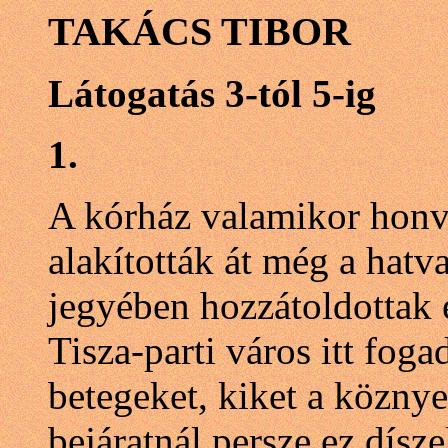
TAKÁCS TIBOR
Látogatás 3-tól 5-ig
1.
A kórház valamikor honvé
alakították át még a hatv
jegyében hozzátoldottak e
Tisza-parti város itt foga
betegeket, kiket a közny
bejáratnál persze ez dísze