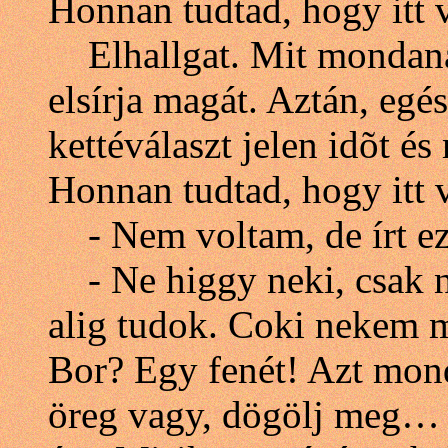
Honnan tudtad, hogy itt
Elhallgat. Mit mondana?
elsírja magát. Aztán, eg
kettéválaszt jelen idõt és
Honnan tudtad, hogy itt 
- Nem voltam, de írt e
- Ne higgy neki, csak ne
alig tudok. Coki nekem m
Bor? Egy fenét! Azt mond
öreg vagy, dögölj meg… 