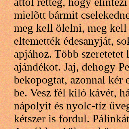
attól retteg, hogy elintéz
mielõtt bármit cselekedne,
meg kell ölelni, meg kell
eltemették édesanyját, s
apjához. Több szeretetet
ajándékot. Jaj, dehogy P
bekopogtat, azonnal kér 
be. Vesz fél kiló kávét, 
nápolyit és nyolc-tíz üve
kétszer is fordul. Pálinkát