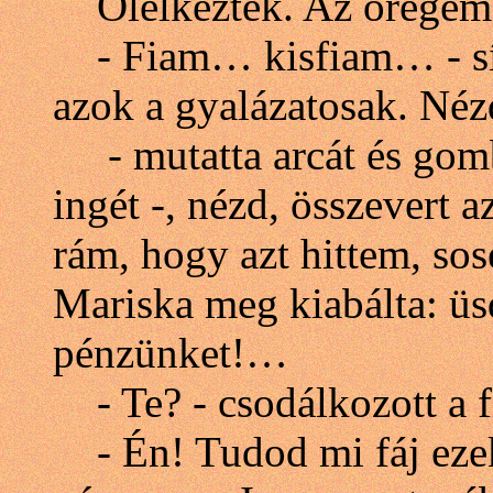
Ölelkeztek. Az öregembe
- Fiam… kisfiam… - sírta
azok a gyalázatosak. Néz
- mutatta arcát és gombol
ingét -, nézd, összevert a
rám, hogy azt hittem, sos
Mariska meg kiabálta: üsd
pénzünket!…
- Te? - csodálkozott a f
- Én! Tudod mi fáj eze