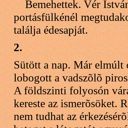
Bemehettek. Vér István 
portásfülkénél megtudak
találja édesapját.
2.
Sütött a nap. Már elmúlt 
lobogott a vadszõlõ piros
A földszinti folyosón v
kereste az ismerõsöket. R
nem tudhat az érkezésérõl