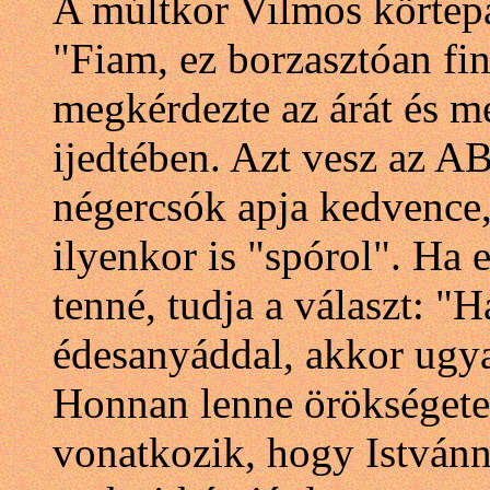
A múltkor Vilmos körtepá
"Fiam, ez borzasztóan fi
megkérdezte az árát és m
ijedtében. Azt vesz az AB
négercsók apja kedvence,
ilyenkor is "spórol". Ha
tenné, tudja a választ: 
édesanyáddal, akkor ugy
Honnan lenne örökségete
vonatkozik, hogy Istvánn