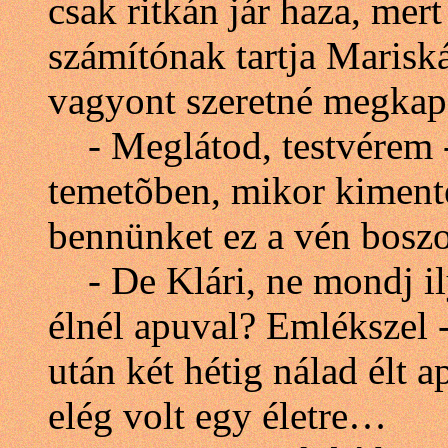
csak ritkán jár haza, mer
számítónak tartja Mariská
vagyont szeretné megkapa
- Meglátod, testvérem - 
temetõben, mikor kimente
bennünket ez a vén boszo
- De Klári, ne mondj ilye
élnél apuval? Emlékszel -
után két hétig nálad élt 
elég volt egy életre…