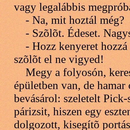
vagy legalábbis megprób
- Na, mit hoztál még?
- Szõlõt. Édeset. Nagy
- Hozz kenyeret hozzá a
szõlõt el ne vigyed!
Megy a folyosón, keresi
épületben van, de hamar o
bevásárol: szeletelt Pick
párizsit, hiszen egy eszt
dolgozott, kisegítõ portás