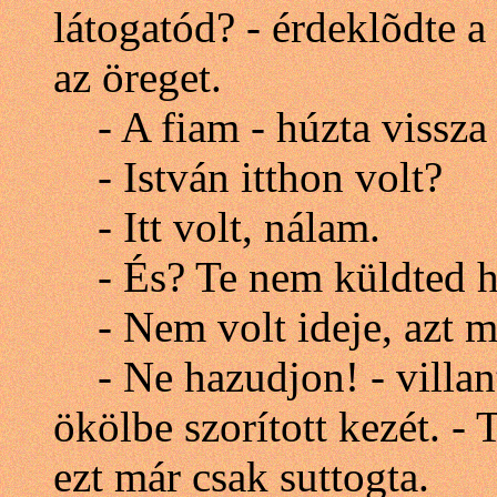
látogatód? - érdeklõdte a
az öreget.
- A fiam - húzta vissza a
- István itthon volt?
- Itt volt, nálam.
- És? Te nem küldted h
- Nem volt ideje, azt m
- Ne hazudjon! - villant
ökölbe szorított kezét. -
ezt már csak suttogta.