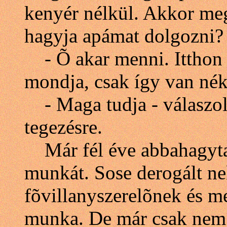
kenyér nélkül. Akkor meg
hagyja apámat dolgozni?
- Õ akar menni. Itthon 
mondja, csak így van né
- Maga tudja - válaszolt
tegezésre.
Már fél éve abbahagyta 
munkát. Sose derogált nek
fõvillanyszerelõnek és m
munka. De már csak nem 