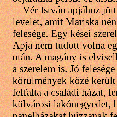
Vér István apjához jött
levelet, amit Mariska nén
felesége. Egy kései szere
Apja nem tudott volna egy
után. A magány is elvisel
a szerelem is. Jó felesége
körülmények közé került 
felfalta a családi házat, l
külvárosi lakónegyedet, 
panelházakat húzzanak fe