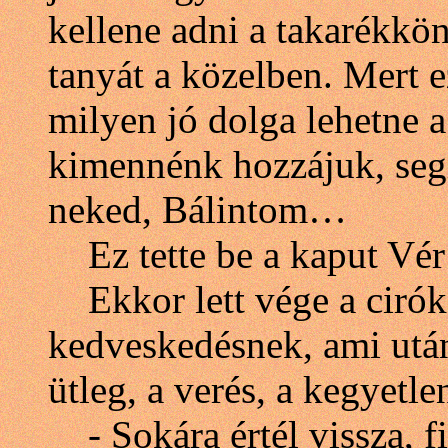
kellene adni a takarékkö
tanyát a közelben. Mert e
milyen jó dolga lehetne
kimennénk hozzájuk, segít
neked, Bálintom…
Ez tette be a kaput Vér
Ekkor lett vége a cirók
kedveskedésnek, ami után 
ütleg, a verés, a kegyet
- Sokára értél vissza, f