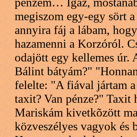
pénzem… Igaz, mostanáb
megiszom egy-egy sört a 
annyira fáj a lábam, hog
hazamenni a Korzóról. Cs
odajött egy kellemes úr. 
Bálint bátyám?" "Honnan 
felelte: "A fiával jártam
taxit? Van pénze?" Taxit 
Mariskám kivetkõzött mag
közveszélyes vagyok és 