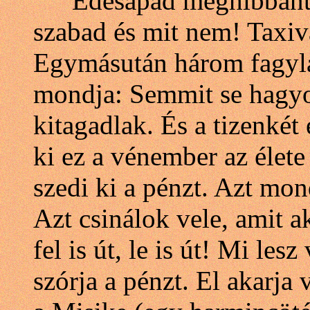
"Édesapád meghibbant…
szabad és mit nem! Taxiv
Egymásután három fagyla
mondja: Semmit se hagyo
kitagadlak. És a tizenké
ki ez a vénember az élete
szedi ki a pénzt. Azt mo
Azt csinálok vele, amit a
fel is út, le is út! Mi le
szórja a pénzt. El akarja