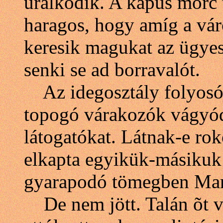
uralkodik. A kapus morc t
haragos, hogy amíg a vár
keresik magukat az ügyes
senki se ad borravalót.
Az idegosztály folyosójá
topogó várakozók vágyódó
látogatókat. Látnak-e rok
elkapta egyikük-másikuk 
gyarapodó tömegben Mari
De nem jött. Talán õt vá