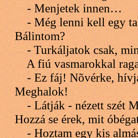
- Menjetek innen…
- Még lenni kell egy ta
Bálintom?
- Turkáljatok csak, min
A fiú vasmarokkal ragad
- Ez fáj! Nõvérke, hívja 
Meghalok!
- Látják - nézett szét M
Hozzá se érek, mit óbég
- Hoztam egy kis almáspi