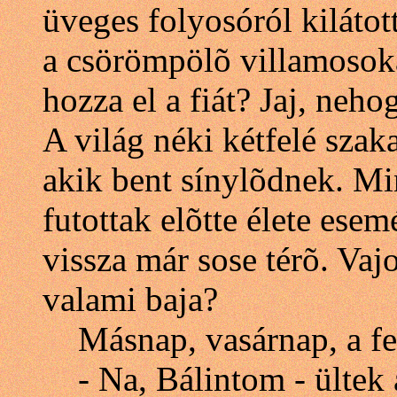
üveges folyosóról kilátott
a csörömpölõ villamosokat
hozza el a fiát? Jaj, nehog
A világ néki kétfelé szak
akik bent sínylõdnek. Mi
futottak elõtte élete esem
vissza már sose térõ. Vaj
valami baja?
Másnap, vasárnap, a fel
- Na, Bálintom - ültek a