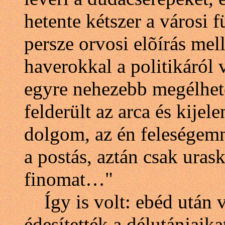
hetente kétszer a városi f
persze orvosi elõírás mell
haverokkal a politikáról
egyre nehezebb megélheté
felderült az arca és kije
dolgom, az én feleségemn
a postás, aztán csak uras
finomat…"
Így is volt: ebéd után v
édesítették a délutánjaika