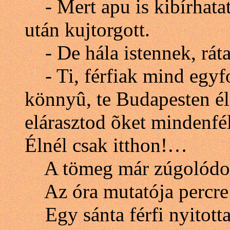
- Mert apu is kibírhata
után kujtorgott.
- De hála istennek, ráta
- Ti, férfiak mind egy
könnyû, te Budapesten él
elárasztod õket mindenféle
Élnél csak itthon!…
A tömeg már zúgolódott 
Az óra mutatója percre 
Egy sánta férfi nyitotta 