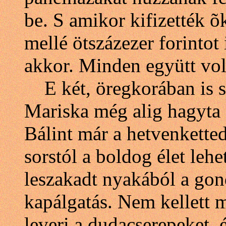
be. S amikor kifizették õ
mellé ötszázezer forintot 
akkor. Minden együtt vol
E két, öregkorában is s
Mariska még alig hagyta 
Bálint már a hetvenketted
sorstól a boldog élet leh
leszakadt nyakából a gond
kapálgatás. Nem kellett m
leveri a dudacserepeket, 