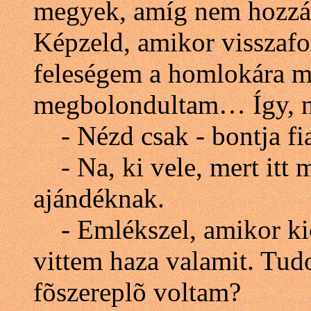
megyek, amíg nem hozzák
Képzeld, amikor visszafo
feleségem a homlokára mu
megbolondultam… Így, ni…
- Nézd csak - bontja fia
- Na, ki vele, mert itt 
ajándéknak.
- Emlékszel, amikor kics
vittem haza valamit. Tud
fõszereplõ voltam?