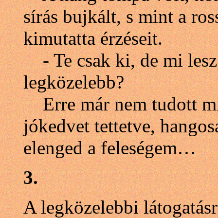
sírás bujkált, s mint a ros
kimutatta érzéseit.
- Te csak ki, de mi les
legközelebb?
Erre már nem tudott mit 
jókedvet tettetve, hango
elenged a feleségem…
3.
A legközelebbi látogatásr