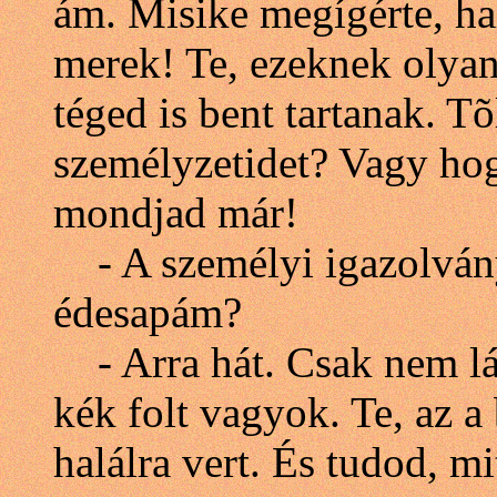
ám. Misike megígérte, hal
merek! Te, ezeknek olya
téged is bent tartanak. T
személyzetidet? Vagy ho
mondjad már!
- A személyi igazolvány
édesapám?
- Arra hát. Csak nem l
kék folt vagyok. Te, az 
halálra vert. És tudod, 