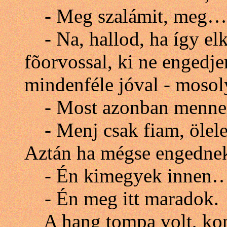
- Meg szalámit, meg… - 
- Na, hallod, ha így elk
fõorvossal, ki ne engedje
mindenféle jóval - mosol
- Most azonban menne
- Menj csak fiam, ölele
Aztán ha mégse engednek 
- Én kimegyek innen
- Én meg itt maradok.
A hang tompa volt, kono