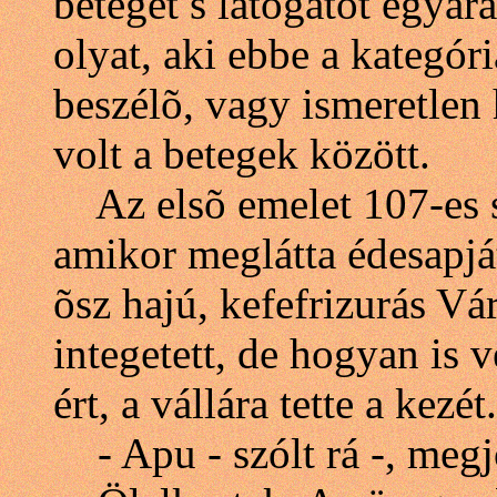
beteget s látogatót egyar
olyat, aki ebbe a kategó
beszélõ, vagy ismeretle
volt a betegek között.
Az elsõ emelet 107-es s
amikor meglátta édesapjá
õsz hajú, kefefrizurás Vá
integetett, de hogyan is 
ért, a vállára tette a kezét.
- Apu - szólt rá -, me