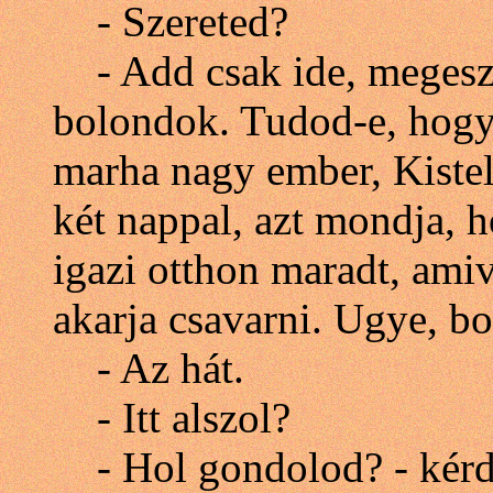
- Szereted?
- Add csak ide, megesze
bolondok. Tudod-e, hogy 
marha nagy ember, Kistel
két nappal, azt mondja, h
igazi otthon maradt, amive
akarja csavarni. Ugye, b
- Az hát.
- Itt alszol?
- Hol gondolod? - kérdi