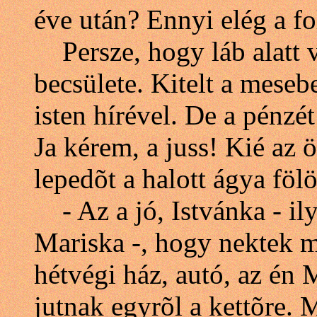
éve után? Ennyi elég a f
Persze, hogy láb alatt v
becsülete. Kitelt a mese
isten hírével. De a pénzé
Ja kérem, a juss! Kié az ö
lepedõt a halott ágya fölö
- Az a jó, Istvánka - il
Mariska -, hogy nektek 
hétvégi ház, autó, az é
jutnak egyrõl a kettõre.