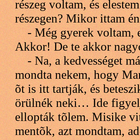
részeg voltam, és elestem
részegen? Mikor ittam én
- Még gyerek voltam, e
Akkor! De te akkor nagy
- Na, a kedvességet mára
mondta nekem, hogy Maris
õt is itt tartják, és betes
örülnék neki… Ide figyel
ellopták tõlem. Misike vi
mentõk, azt mondtam, ad