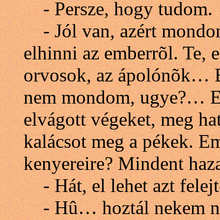
- Persze, hogy tudom.
- Jól van, azért mondom
elhinni az emberrõl. Te,
orvosok, az ápolónõk… 
nem mondom, ugye?… Eml
elvágott végeket, meg ha
kalácsot meg a pékek. Em
kenyereire? Mindent haz
- Hát, el lehet azt felej
- Hû… hoztál nekem né