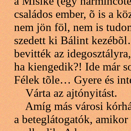
a Misike (egy harmincöté
családos ember, õ is a kö
nem jön föl, nem is tud
szedett ki Bálint kezébõ
bevitték az idegosztályra,
ha kiengedik?! Ide már 
Félek tõle… Gyere és int
Várta az ajtónyitást.
Amíg más városi kórhá
a beteglátogatók, amikor 