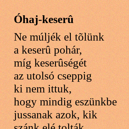
Óhaj-keserû
Ne múljék el tõlünk
a keserû pohár,
míg keserûségét
az utolsó cseppig
ki nem ittuk,
hogy mindig eszünkbe
jussanak azok, kik
szánk elé tolták,