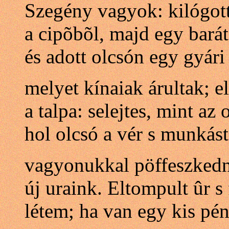
Szegény vagyok: kilógot
a cipõbõl, majd egy bar
és adott olcsón egy gyári 
melyet kínaiak árultak; el
a talpa: selejtes, mint az 
hol olcsó a vér s munkást
vagyonukkal pöffeszked
új uraink. Eltompult ûr s
létem; ha van egy kis p