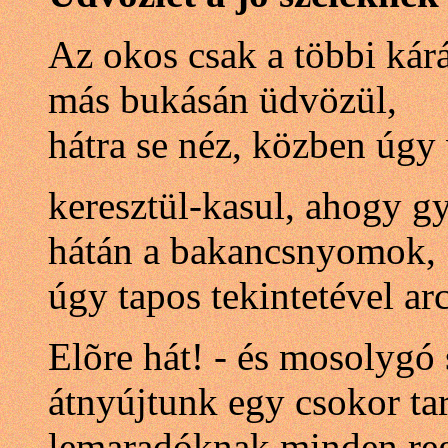
Az okos csak a többi kár
más bukásán üdvözül,
hátra se néz, közben úgy
keresztül-kasul, ahogy 
hátán a bakancsnyomok,
úgy tapos tekintetével ar
Elõre hát! - és mosolygó
átnyújtunk egy csokor tar
lemaradóknak minden reg