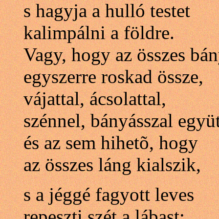
s hagyja a hulló testet
kalimpálni a földre.
Vagy, hogy az összes bá
egyszerre roskad össze,
vájattal, ácsolattal,
szénnel, bányásszal együt
és az sem hihetõ, hogy
az összes láng kialszik,
s a jéggé fagyott leves
repeszti szét a lábast: