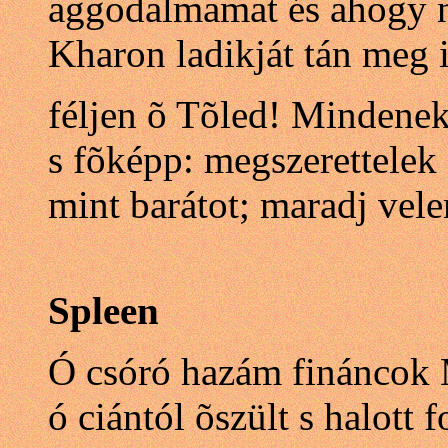
aggodalmamat és ahogy n
Kharon ladikját tán meg i
féljen õ Tõled! Mindene
s fõképp: megszerettelek 
mint barátot; maradj vel
Spleen
Ó csóró hazám fináncok 
ó ciántól õszült s halott 