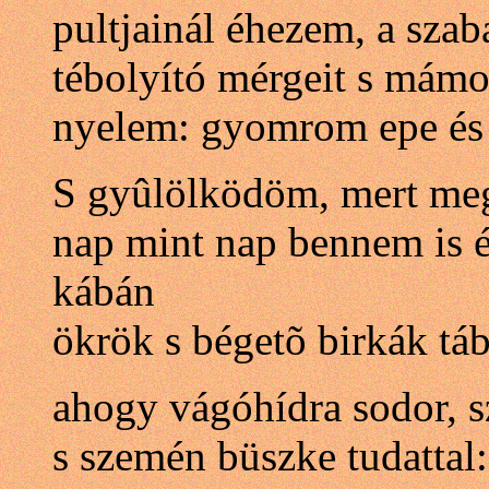
pultjainál éhezem, a sza
tébolyító mérgeit s mámo
nyelem: gyomrom epe és 
S gyûlölködöm, mert meg
nap mint nap bennem is 
kábán
ökrök s bégetõ birkák táb
ahogy vágóhídra sodor, s
s szemén büszke tudattal