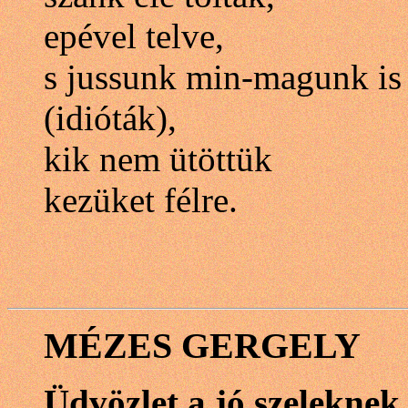
epével telve,
s jussunk min-magunk is
(idióták),
kik nem ütöttük
kezüket félre.
MÉZES GERGELY
Üdvözlet a jó szeleknek