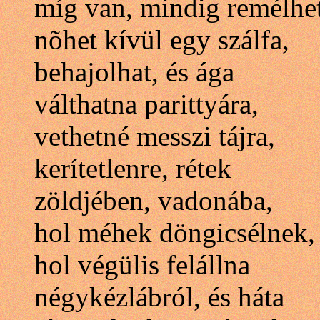
míg van, mindig remélhe
nõhet kívül egy szálfa,
behajolhat, és ága
válthatna parittyára,
vethetné messzi tájra,
kerítetlenre, rétek
zöldjében, vadonába,
hol méhek döngicsélnek,
hol végülis felállna
négykézlábról, és háta