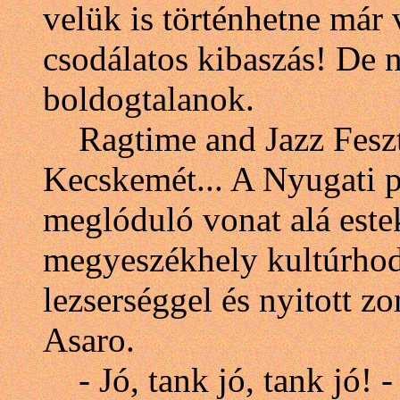
velük is történhetne már 
csodálatos kibaszás! De ne
boldogtalanok.
Ragtime and Jazz Feszti
Kecskemét... A Nyugati 
meglóduló vonat alá estek
megyeszékhely kultúrhod
lezserséggel és nyitott z
Asaro.
- Jó, tank jó, tank jó! -