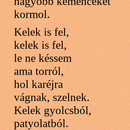
nagyobb kemencéket
kormol.
Kelek is fel,
kelek is fel,
le ne késsem
ama torról,
hol karéjra
vágnak, szelnek.
Kelek gyolcsból,
patyolatból.