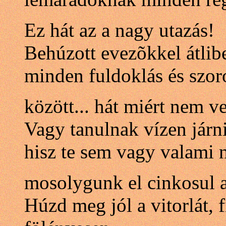
Ez hát az a nagy utazás!
Behúzott evezõkkel átlib
minden fuldoklás és szo
között... hát miért nem v
Vagy tanulnak vízen járni
hisz te sem vagy valami n
mosolygunk el cinkosul 
Húzd meg jól a vitorlát, f