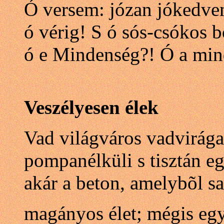
Ó versem: józan jókedvem
ó vérig! S ó sós-csókos 
ó e Mindenség?! Ó a min
Veszélyesen élek
Vad világváros vadvirág
pompanélküli s tisztán e
akár a beton, amelybõl s
magányos élet; mégis eg