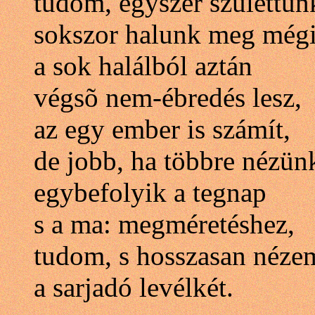
tudom, egyszer születtün
sokszor halunk meg mégi
a sok halálból aztán
végsõ nem-ébredés lesz,
az egy ember is számít,
de jobb, ha többre nézün
egybefolyik a tegnap
s a ma: megméretéshez,
tudom, s hosszasan néze
a sarjadó levélkét.