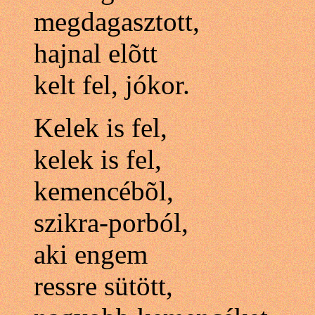
megdagasztott,
hajnal elõtt
kelt fel, jókor.
Kelek is fel,
kelek is fel,
kemencébõl,
szikra-porból,
aki engem
ressre sütött,