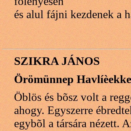
fölényesen
és alul fájni kezdenek a 
SZIKRA JÁNOS
Örömünnep Havlíèekke
Öblös és bõsz volt a reg
ahogy. Egyszerre ébredtek
egybõl a társára nézett.