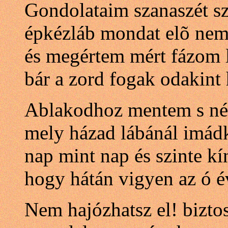
Gondolataim szanaszét sz
épkézláb mondat elõ nem
és megértem mért fázom 
bár a zord fogak odakint
Ablakodhoz mentem s né
mely házad lábánál imád
nap mint nap és szinte kí
hogy hátán vigyen az ó é
Nem hajózhatsz el! bizto