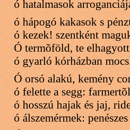
ó hatalmasok arroganciáj
ó hápogó kakasok s pénz
ó kezek! szentként maguk
Ó termõföld, te elhagyott 
ó gyarló kórházban mocs
Ó orsó alakú, kemény c
ó felette a segg: farmertõ
ó hosszú hajak és jaj, rid
ó álszemérmek: penészes