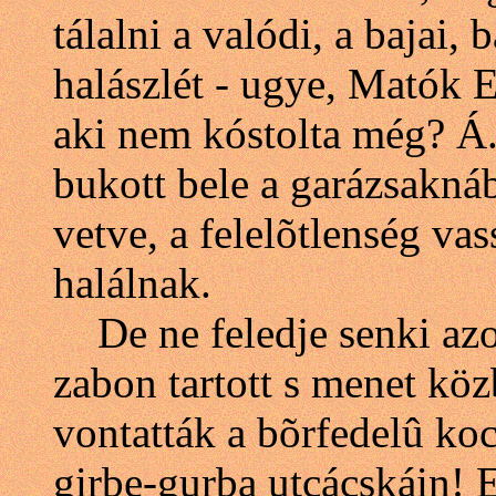
tálalni a valódi, a bajai,
halászlét - ugye, Matók Er
aki nem kóstolta még? Á.
bukott bele a garázsaknáb
vetve, a felelõtlenség vass
halálnak.
De ne feledje senki azo
zabon tartott s menet kö
vontatták a bõrfedelû koc
girbe-gurba utcácskáin! E