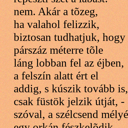
nem. Akár a tõzeg,
ha valahol felizzik,
biztosan tudhatjuk, hogy
párszáz méterre tõle
láng lobban fel az éjben,
a felszín alatt ért el
addig, s kúszik tovább is,
csak füstök jelzik útját, -
szóval, a szélcsend mély
egy orkán fészkelõdik