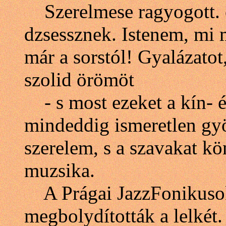
Szerelmese ragyogott. ö
dzsessznek. Istenem, mi 
már a sorstól! Gyalázatot
szolid örömöt
- s most ezeket a kín- é
mindeddig ismeretlen gy
szerelem, s a szavakat k
muzsika.
A Prágai JazzFonikusok,
megbolydították a lelkét.