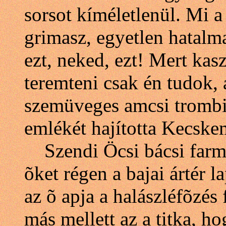
sorsot kíméletlenül. Mi a
grimasz, egyetlen hatalma
ezt, neked, ezt! Mert kas
teremteni csak én tudok, 
szemüveges amcsi trombi
emlékét hajította Kecske
Szendi Öcsi bácsi farmo
õket régen a bajai ártér l
az õ apja a halászléfõzés
más mellett az a titka, ho