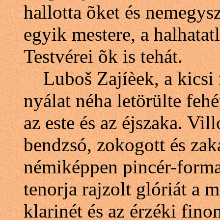
hallotta õket és nemegysz
egyik mestere, a halhatat
Testvérei õk is tehát.
Luboš Zajíèek, a kicsi 
nyálat néha letörülte feh
az este és az éjszaka. Vil
bendzsó, zokogott és zaka
némiképpen pincér-forma
tenorja rajzolt glóriát a 
klarinét és az érzéki fin