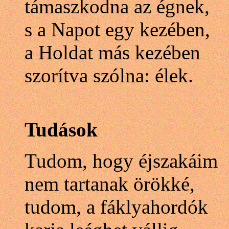
támaszkodna az égnek,
s a Napot egy kezében,
a Holdat más kezében
szorítva szólna: élek.
Tudások
Tudom, hogy éjszakáim
nem tartanak örökké,
tudom, a fáklyahordók