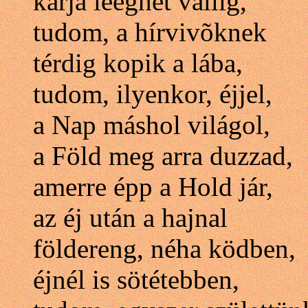
karja leéghet vállig,
tudom, a hírvivõknek
térdig kopik a lába,
tudom, ilyenkor, éjjel,
a Nap máshol világol,
a Föld meg arra duzzad,
amerre épp a Hold jár,
az éj után a hajnal
földereng, néha ködben,
éjnél is sötétebben,