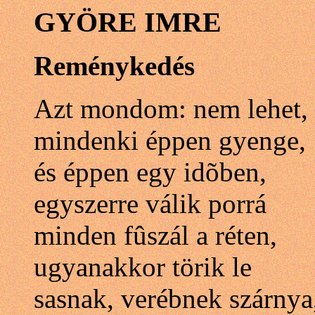
GYÖRE IMRE
Reménykedés
Azt mondom: nem lehet,
mindenki éppen gyenge,
és éppen egy idõben,
egyszerre válik porrá
minden fûszál a réten,
ugyanakkor törik le
sasnak, verébnek szárnya