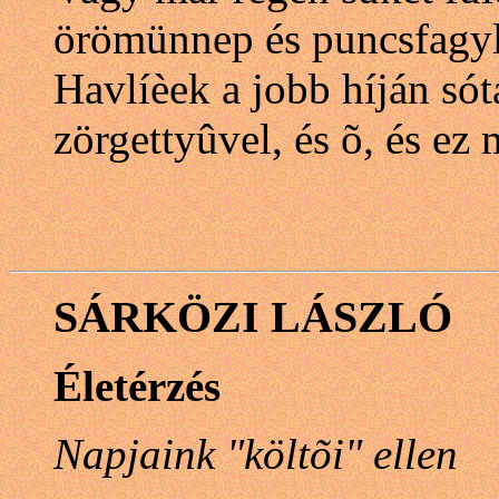
örömünnep és puncsfagyla
Havlíèek a jobb híján sót
zörgettyûvel, és õ, és ez
SÁRKÖZI LÁSZLÓ
Életérzés
Napjaink "költõi" ellen