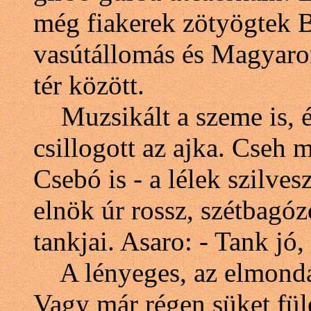
még fiakerek zötyögtek 
vasútállomás és Magyaror
tér között.
Muzsikált a szeme is, é
csillogott az ajka. Cseh
Csebó is - a lélek szilve
elnök úr rossz, szétbagóz
tankjai. Asaro: - Tank jó, 
A lényeges, az elmondá
Vagy már régen süket fül