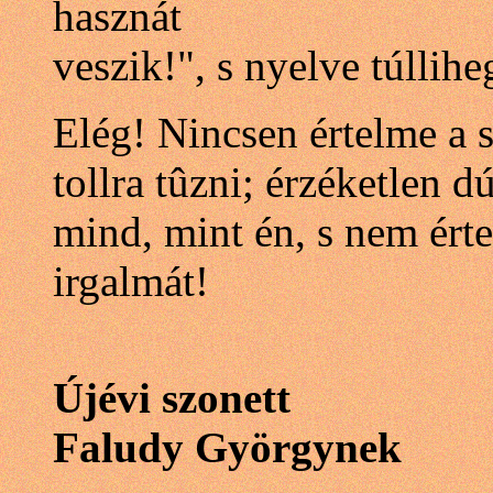
hasznát
veszik!", s nyelve túllihe
Elég! Nincsen értelme a 
tollra tûzni; érzéketlen d
mind, mint én, s nem ért
irgalmát!
Újévi szonett
Faludy Györgynek