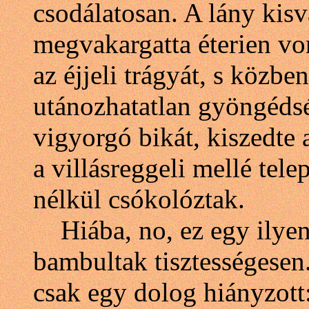
csodálatosan. A lány kisv
megvakargatta éterien vo
az éjjeli trágyát, s közben
utánozhatatlan gyöngédség
vigyorgó bikát, kiszedte a
a villásreggeli mellé tele
nélkül csókolóztak.
Hiába, no, ez egy ilyen 
bambultak tisztességesen
csak egy dolog hiányzott