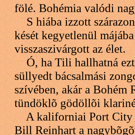
fölé. Bohémia valódi nag
S hiába izzott szárazon a
kését kegyetlenül májába 
visszaszivárgott az élet.
Ó, ha Tili hallhatná ezt,
süllyedt bácsalmási zong
szívében, akár a Bohém 
tündöklõ gödöllõi klarin
A kaliforniai Port City
Bill Reinhart a nagybõgõv