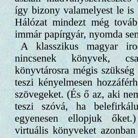
így bizony valamelyest le is 
Hálózat mindezt még tovább
immár papírgyár, nyomda sem
A klasszikus magyar irod
nincsenek könyvek, cs
könyvtárosra mégis szükség v
teszi kényelmesen hozzáférhe
szövegeket. (És ő az, aki ne
teszi szóvá, ha belefirk
egyenesen ellopjuk őket.
virtuális könyveket azonban 