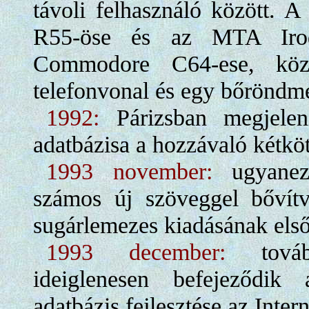
távoli felhasználó között. 
R55-öse és az MTA Iroda
Commodore C64-ese, közö
telefonvonal és egy bőrönd
1992:
Párizsban megjelen
adatbázisa a hozzávaló kétkö
1993 november:
ugyanez 
számos új szöveggel bővítv
sugárlemezes kiadásának első
1993 december:
tovább
ideiglenesen befejeződik 
adatbázis fejlesztése az Inter