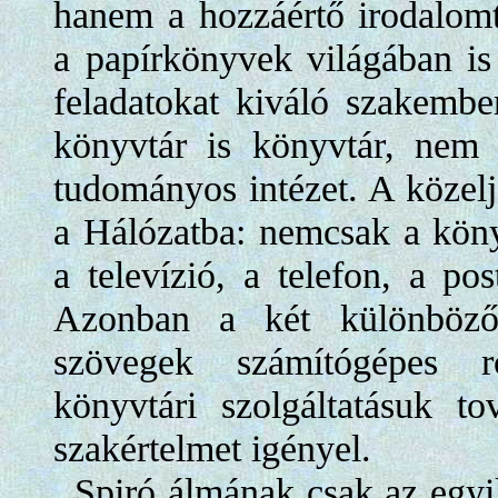
hanem a hozzáértő irodalomt
a papírkönyvek világában is 
feladatokat kiváló szakembe
könyvtár is könyvtár, nem
tudományos intézet. A közel
a Hálózatba: nemcsak a kön
a televízió, a telefon, a pos
Azonban a két különböző 
szövegek számítógépes rö
könyvtári szolgáltatásuk t
szakértelmet igényel.
Spiró álmának csak az egyi