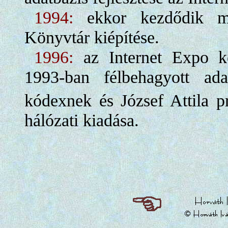
1994:
ekkor kezdődik me
Könyvtár kiépítése.
1996:
az Internet Expo kö
1993-ban félbehagyott ada
kódexnek és József Attila p
hálózati kiadása.