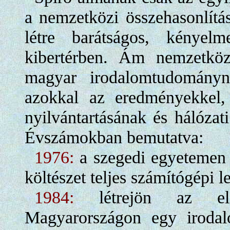
a nemzetközi összehasonlítás
létre barátságos, kényelm
kibertérben. Ám nemzetközi
magyar irodalomtudományn
azokkal az eredményekkel,
nyilvántartásának és hálózati
Évszámokban bemutatva:
1976:
a szegedi egyetemen
költészet teljes számítógépi l
1984:
létrejön az első
Magyarországon egy irodalo